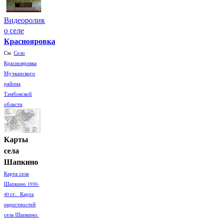
Видеоролик
о селе
Краснояровка
См.
Село
Краснояровка
Мучкапского
района
Тамбовской
области
Карты
села
Шапкино
Карта села
Шапкино 1930-
40 гг. Карта
окрестностей
села Шапкино.