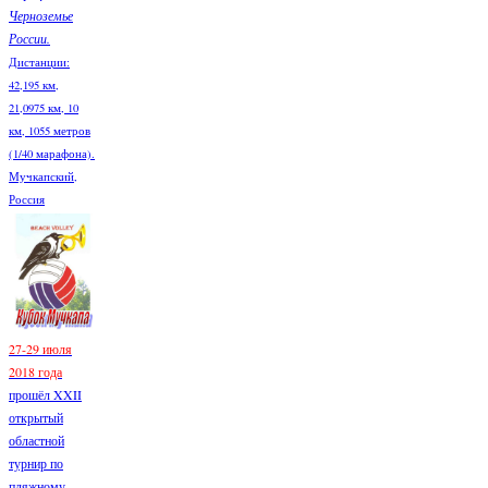
Черноземье
России.
Дистанции:
42,195 км,
21,0975 км, 10
км, 1055 метров
(1/40 марафона).
Мучкапский,
Россия
27-29 июля
2018 года
прошёл XXII
открытый
областной
турнир по
пляжному