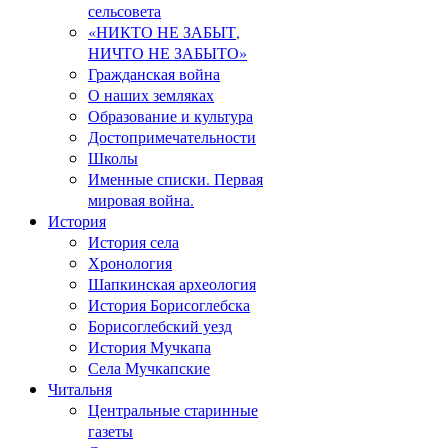
сельсовета
«НИКТО НЕ ЗАБЫТ,
НИЧТО НЕ ЗАБЫТО»
Гражданская война
О наших земляках
Образование и культура
Достопримечательности
Школы
Именные списки. Первая
мировая война.
История
История села
Хронология
Шапкинская археология
История Борисоглебска
Борисоглебский уезд
История Мучкапа
Села Мучкапские
Читальня
Центральные старинные
газеты