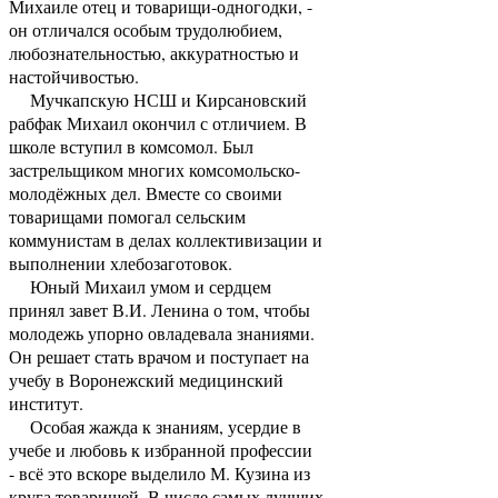
Михаиле отец и товарищи-одногодки, -
он отличался особым трудолюбием,
любознательностью, аккуратностью и
настойчивостью.
Мучкапскую НСШ и Кирсановский
рабфак Михаил окончил с отличием. В
школе вступил в комсомол. Был
застрельщиком многих комсомольско-
молодёжных дел. Вместе со своими
товарищами помогал сельским
коммунистам в делах коллективизации и
выполнении хлебозаготовок.
Юный Михаил умом и сердцем
принял завет В.И. Ленина о том, чтобы
молодежь упорно овладевала знаниями.
Он решает стать врачом и поступает на
учебу в Воронежский медицинский
институт.
Особая жажда к знаниям, усердие в
учебе и любовь к избранной профессии
- всё это вскоре выделило М. Кузина из
круга товарищей. В числе самых лучших