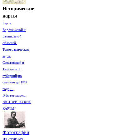
Исторические
карты
Карта
Воронежской и
Балашовской
областей.
Топографическая
карта
Саратовской и
Тамбовской
губерний(по
съемкам до 1868
года)...
В фотогалерею
"ИСТОРИЧЕСКИЕ
КАРТЫ"
Фотографии
из старых