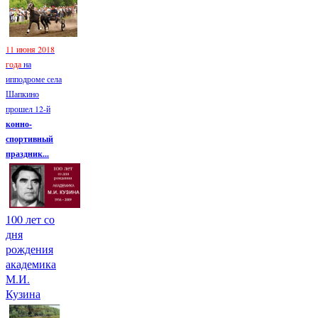
11 июня 2018
года
на
ипподроме села
Шапкино
прошел 12-й
конно-
спортивный
праздник...
100 лет со
дня
рождения
академика
М.И.
Кузина