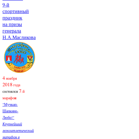
9-й
спортивный
праздник
на призы
генерала
Н.А.Масликова
4
ноября
2018
года
7
состоялся
-й
марафо
н
"Мучкап-
Шапкино-
Любо!"
Крупнейший
легкоатлетический
марафон в