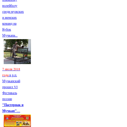
волейболу
среди мужских
и женских
команд на
Кубок
Мучкапа...
7 июля 2018
года
в р.п.
Мучкапский
прошел VI
Фестиваль
поэзии
"Пастернак и
Мучкап"
....