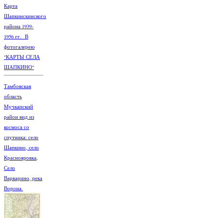
Карта
Шапкинскинского
района 1939-
1956 гг. В
фотогалерею
"КАРТЫ СЕЛА
ШАПКИНО"
Тамбовская
область
Мучкапский
район вид из
космоса со
спутника: село
Шапкино, село
Краснояровка,
Село
Варварино, река
Ворона.