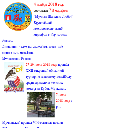
4
2018
ноября
года
7
состоялся
-й марафо
н
"Мучкап-Шапкино-Любо!"
Крупнейший
легкоатлетический
марафон в Черноземье
России.
Дистанции: 42,195 км, 21,0975 км, 10 км, 1055
метров (1/40 марафона).
Мучкапский, Россия
27-29 июля 2018 года
прошёл
XXII открытый областной
турнир по пляжному волейболу
среди мужских и женских
команд на Кубок Мучкапа...
7 июля
2018 года
в
р.п.
Мучкапский прошел VI Фестиваль поэзии