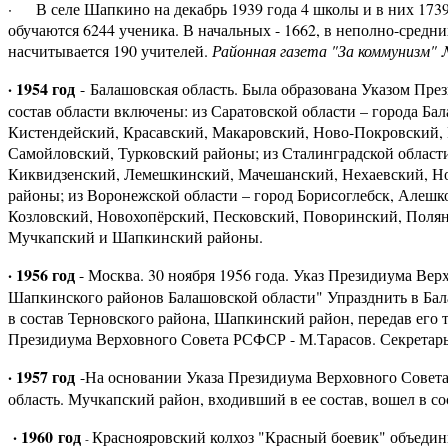
· В селе Шапкино на декабрь 1939 года 4 школы и в них 173
обучаются 6244 ученика. В начальных - 1662, в неполно-средни
насчитывается 190 учителей.
Районная газета "За коммунизм" 
· 1954 год
- Балашовская область. Была образована Указом Пре
состав области включены: из Саратовской области – города Ба
Кистендейский, Красавский, Макаровский, Ново-Покровский,
Самойловский, Турковский районы; из Сталинградской области
Киквидзенский, Лемешкинский, Мачешанский, Нехаевский, Н
районы; из Воронежской области – город Борисоглебск, Алешк
Козловский, Новохопёрский, Песковский, Поворинский, Полян
Мучкапский и Шапкинский районы.
· 1956 год
- Москва. 30 ноября 1956 года. Указ Президиума Ве
Шапкинского районов Балашовской области" Упразднить в Бала
в состав Терновского района, Шапкинский район, передав его 
Президиума Верховного Совета РСФСР - М.Тарасов. Секретар
· 1957 год
-На основании Указа Президиума Верховного Совета 
область. Мучкапский район, входивший в ее состав, вошел в со
· 1960 го
д
Краснояровский колхоз "Красный боевик" объедин
-