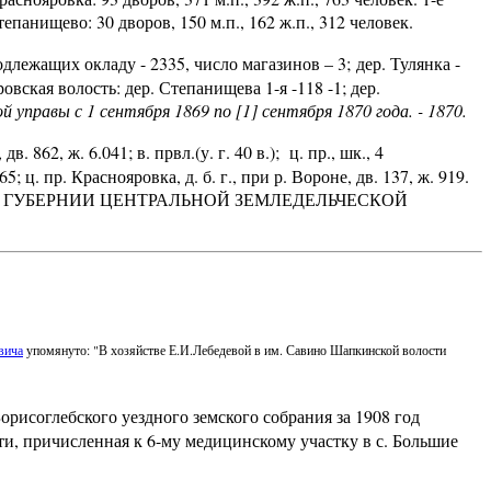
тепанищево: 30 дворов, 150 м.п., 162 ж.п., 312 человек.
длежащих окладу - 2335, число магазинов – 3;
дер. Тулянка -
овская волость: дер. Степанищева 1-я -118 -1; дер.
 управы с 1 сентября 1869 по [1] сентября 1870 года. - 1870.
 862, ж. 6.041; в. првл.(у. г. 40 в.); ц. пр., шк., 4
5; ц. пр. Краснояровка, д. б. г., при р. Вороне, дв. 137, ж. 919.
пуск 1. ГУБЕРНИИ ЦЕНТРАЛЬНОЙ ЗЕМЛЕДЕЛЬЧЕСКОЙ
вича
упомянуто: "В хозяйстве Е.И.Лебедевой в им. Савино Шапкинской волости
рисоглебского уездного земского собрания за 1908 год
, причисленная к 6-му медицинскому участку в с. Большие