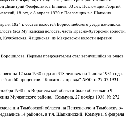
акон Димитрий Феофилактов Епишев, 33 лет. Псаломщик Георгий
вский, 18 лет, с 8 апреля 1920 г. Псаломщик в с.Шапкино.
аля 1924 г. состав волостей Борисоглебского уезда изменился.
лость (вся Мучкапская волость, часть Красно-Хуторской волости,
, Кулябовская, Чащинская, из Махровской волости деревня
и Ворошилова. Первым председателем стал вернувшийся из рядов
.
век на 12 мая 1930 года до 318 человек на 1 июля 1931 года.
с 5 до 60 процентов. "Колхозная правда" №50 от 27.07.1931.
оября 1938 г в Воронежской области было образовано 9
нения Мучкапского района. Коммуна, 27 ноября 1938. № 272
азделении Тамбовской области на Пензенскую и Тамбовскую»
редавались 14 районов, в т.ч. Шапкинский. Коммуна, 6 февраля