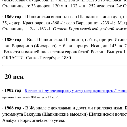
Степанищево: 33 дворов, 120 м.п., 132 ж.п., 252 человека. 2-е С
· 1869 год -
Шапкинская волость: село Шапкино: число душ, по
35, - ;
дер. Краснояровка -368 -1; село Варварино: -239 -1; Махр
Степанищева 2-я: -163 -1.
Отчет Борисоглебской уездной земской
· 1880 год
- Вол. Шапкинская. Шапкино, с. б. г., при рч. Исапе, дв.
лвк. Варварино (Жихарево), с. б. вл., при рч. Исап, дв. 143, ж. 76
Волости и важнейшие селения европейской России. Вы
ОБЛАСТИ. Санкт-Петербург. 1880.
20 век
· 1902 год
-
В отчете по 1-му ветеринарному участку ветеринарного врача Литвино
привито 7 лошадей, 902 овцы и 13 коз".
· 1908 год -
В Журнале с докладами и другими приложениями Бо
упомянута Баклуша (Шапкинские выселки) Шапкинской волости
Алабухи Борисоглебского уезда.