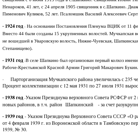
Ненароков, 41 лет, с 24 апреля 1905 священник в с.Шапкино. Ди
Пименович Куликов, 52 лет. Псаломшик Василий Алексеевич Сергие
· 1924 год
-
На основании Постановления Пленума ВЦИК от 11 февр
Вместо 44 были созданы 15 укрупненных волостей. Мучкапская во
не вошедшей в Уваровскую волость, Нижне-Чуевская, Шапкинская
Степанищево).
· 1931 год
-
В селе Шапкино был организован первый колхоз имен
Рабоче-Крестьянской Красной Армии Григорий Макарович Букин
·
Парторганизация Мучкапского района увеличилась с 235 чело
Процент коллективизации с 12 мая 1931 по 27 июля 1931 вырос 
· 1938 год
Указом Президиума верховного Совета РСФСР от 2 н
-
новых районов, в т.ч. район Шапкинский - за счет разукруп
· 1939 год
- Указом Президиума Верховного Совета СССР «О р
от 4 февраля 1939 г. из Воронежской области в Тамбовскую пе
1939, № 30
.