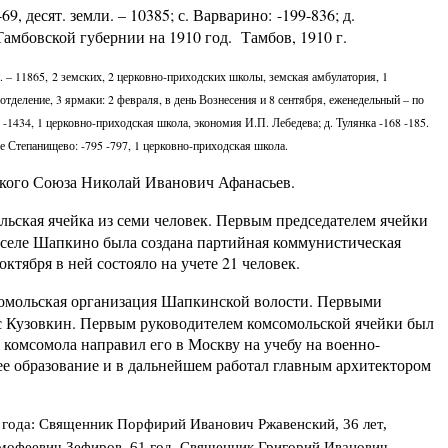
, десят. земли. – 10385; с. Варварино: -199-836; д.
Тамбовской губернии на 1910 год. Тамбов, 1910 г.
. – 11865, 2 земских, 2 церковно-приходских школы, земская амбулатория, 1
отделение, 3 ярмаки: 2 февраля, в день Вознесения и 8 сентября, еженедельный – по
 -1434, 1 церковно-приходская школа, экономия И.П. Лебедева; д. Тулянка -168 -185.
-е Степанищево: -795 -797, 1 церковно-приходская школа.
тского Союза Николай Иванович Афанасьев.
льская ячейка из семи человек. Первым председателем ячейки
 в селе Шапкино была создана партийная коммунистическая
ктября в ней состояло на учете 21 человек.
мсомольская организация Шапкинской волости. Первыми
с Кузовкин. Первым руководителем комсомольской ячейки был
 комсомола направил его в Москву на учебу на военно-
е образование и в дальнейшем работал главным архитектором
года: Священник Порфирий Иванович Ржавенский, 36 лет,
мофеевич Зефиров, 61 год. Священник Григорий Иванович