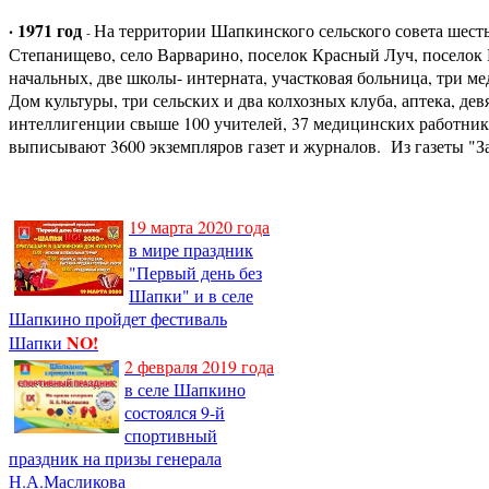
· 1971 го
д
На территории Шапкинского сельского совета шесть
-
Степанищево, село Варварино, поселок Красный Луч, поселок 
начальных, две школы- интерната, участковая больница, три м
Дом культуры, три сельских и два колхозных клуба, аптека, дев
интеллигенции свыше 100 учителей, 37 медицинских работника
выписывают 3600 экземпляров газет и журналов. Из газеты "Зав
19 марта 2020 года
в мире праздник
"Первый день без
Шапки" и в селе
Шапкино пройдет фестиваль
NO!
Шапки
2 февраля 2019 года
в селе Шапкино
состоялся 9-й
спортивный
праздник на призы генерала
Н.А.Масликова