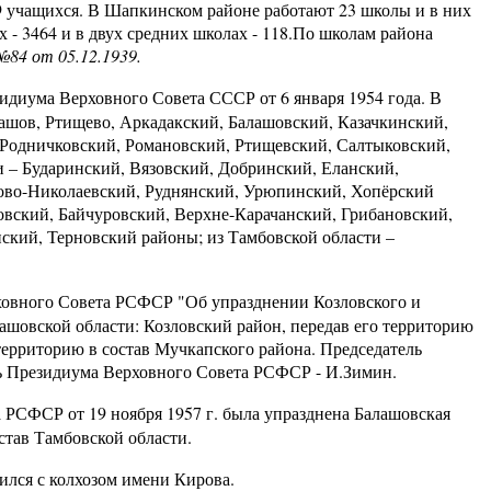
9 учащихся. В Шапкинском районе работают 23 школы и в них
х - 3464 и в двух средних школах - 118.По школам района
№84 от 05.12.1939.
зидиума Верховного Совета СССР от 6 января 1954 года. В
лашов, Ртищево, Аркадакский, Балашовский, Казачкинский,
 Родничковский, Романовский, Ртищевский, Салтыковский,
 – Бударинский, Вязовский, Добринский, Еланский,
ово-Николаевский, Руднянский, Урюпинский, Хопёрский
овский, Байчуровский, Верхне-Карачанский, Грибановский,
ский, Терновский районы; из Тамбовской области –
рховного Совета РСФСР "Об упразднении Козловского и
шовской области: Козловский район, передав его территорию
территорию в состав Мучкапского района. Председатель
ь Президиума Верховного Совета РСФСР - И.Зимин.
РСФСР от 19 ноября 1957 г. была упразднена Балашовская
став Тамбовской области.
ился с колхозом имени Кирова.