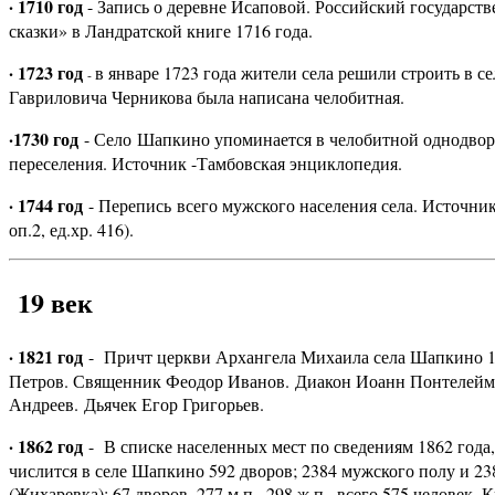
· 1710 год
- Запись о деревне Исаповой. Российский государст
сказки» в Ландратской книге 1716 года.
· 1723 год
в январе 1723 года жители села решили строить в с
-
Гавриловича Черникова была написана челобитная.
·
1730 год
- Село Шапкино упоминается в челобитной однодворце
переселения. Источник -Тамбовская энциклопедия.
· 1744 год
- Перепись всего мужского населения села. Источник
оп.2, ед.хр. 416).
19 век
· 1821 год
- Причт церкви Архангела Михаила села Шапкино 1
Петров. Священник Феодор Иванов. Диакон Иоанн Понтелейм
Андреев. Дьячек Егор Григорьев.
· 1862 год
- В списке населенных мест по сведениям 1862 год
числится в селе Шапкино 592 дворов; 2384 мужского полу и 23
(Жихаревка): 67 дворов, 277 м.п., 298 ж.п., всего 575 человек. К