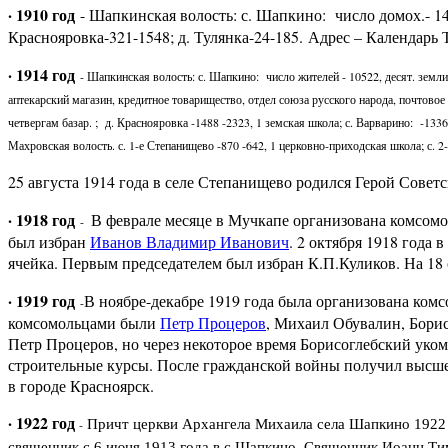
· 1910 год
- Шапкинская волость: с. Шапкино: число домох.- 1469
Краснояровка-321-1548; д. Тулянка-24-185. Адрес – Календарь 
· 1914 год
- Шапкинская волость: с. Шапкино: число жителей - 10522, десят. земли
аптекарский магазин, кредитное товарищество, отдел союза русского народа, почтовое 
четвергам базар. ; д. Краснояровка -1488 -2323, 1 земская школа; с. Варварино: -1336
Махровская волость. с. 1-е Степанищево -870 -642, 1 церковно-приходская школа; с. 2
25 августа 1914 года в селе Степанищево родился Герой Сове
· 1918 год
В феврале месяце в Мучкапе организована комсомо
-
был избран
Иванов Владимир Иванович
. 2 октября 1918 года
ячейка. Первым председателем был избран К.П.Куликов. На 18 о
· 1919 год
В ноябре-декабре 1919 года была организована ко
-
комсомольцами были
Петр Процеров
, Михаил Обувалин, Бори
Петр Процеров, но через некоторое время Борисоглебский уком
строительные курсы. После гражданской войны получил высше
в городе Красноярск.
· 1922 год
-
Причт церкви Архангела Михаила села Шапкино 1922 
священник с 6 июня 1913 года в с.Шапкино. Священник Иоанн Ти