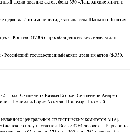
венный архив древних актов, фонд 350 «Ландратские книги и
еле церковь. И от имени пятидесятника села Шапкино Леонтия
в с. Коптево (1730) с просьбой дать им зем. наделы для
 - Российский государственный архив древних актов (ф.350,
821 года: Священник Казьма Егоров. Священник Андрей
онов. Пономарь Борис Акимов. Пономарь Николай
а, изданного центральным статистическим комитетом МВД,
80 женского полу населения. Всего: 4764 человека. Варварино
раснояровка: 93 дворов, 371 м.п., 392 ж.п., 763 человек. 1-е