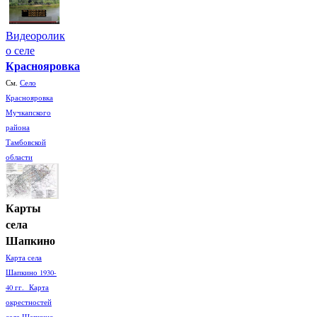
Видеоролик
о селе
Краснояровка
См.
Село
Краснояровка
Мучкапского
района
Тамбовской
области
Карты
села
Шапкино
Карта села
Шапкино 1930-
40 гг. Карта
окрестностей