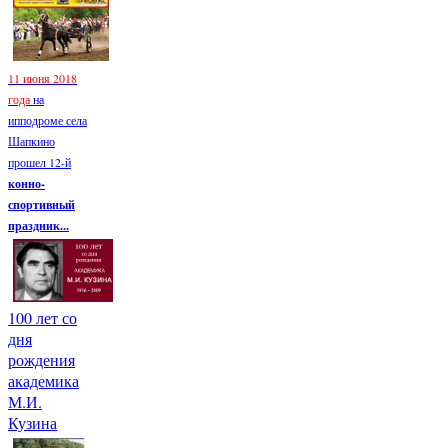
11 июня 2018
года
на
ипподроме села
Шапкино
прошел 12-й
конно-
спортивный
праздник...
100 лет со
дня
рождения
академика
М.И.
Кузина