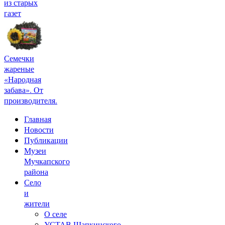
из старых
газет
Семечки
жареные
«Народная
забава». От
производителя.
Главная
Новости
Публикации
Музеи
Мучкапского
района
Село
и
жители
О селе
УСТАВ Шапкинского