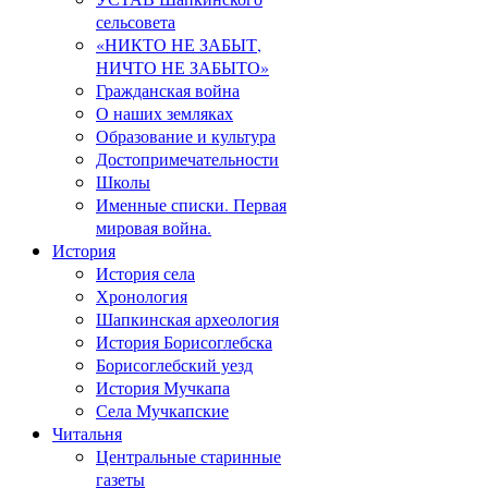
сельсовета
«НИКТО НЕ ЗАБЫТ,
НИЧТО НЕ ЗАБЫТО»
Гражданская война
О наших земляках
Образование и культура
Достопримечательности
Школы
Именные списки. Первая
мировая война.
История
История села
Хронология
Шапкинская археология
История Борисоглебска
Борисоглебский уезд
История Мучкапа
Села Мучкапские
Читальня
Центральные старинные
газеты