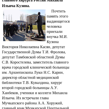
Ильича Кузина.
Почтить
память этого
выдающегося
человека
приехали
внучка М.И.
Кузина
Виктория Николаевна Касян, депутат
Государственной Думы Т.И. Фролова,
депутат Тамбовской областной Думы
С.В. Коростелева, заместитель главного
врача городской клинической больницы
им. Архиепископа Луки Н.С. Карин,
директор областной медицинской
библиотеки Т.В. Кувалдина, хирург
второй городской больницы А.У.
Ханбеков, ученики и коллеги Михаила
Ильича. Их встречали глава
Мучкапского района А.А. Хоружий,
главный врач Мучкапской Центральной