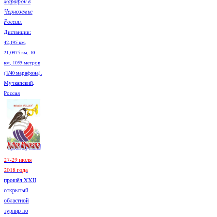
марафон в
Черноземье
России.
Дистанции:
42,195 км,
21,0975 км, 10
км, 1055 метров
(1/40 марафона).
Мучкапский,
Россия
27-29 июля
2018 года
прошёл XXII
открытый
областной
турнир по