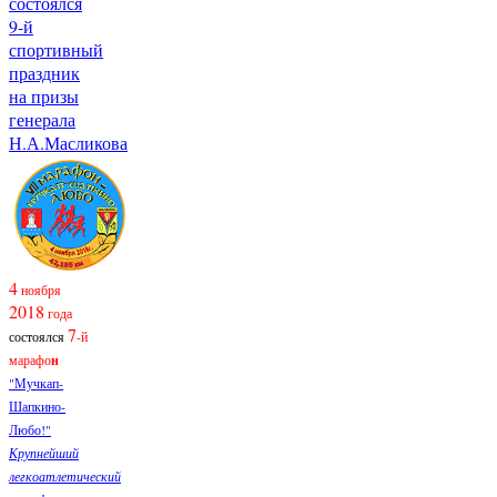
состоялся
9-й
спортивный
праздник
на призы
генерала
Н.А.Масликова
4
ноября
2018
года
7
состоялся
-й
марафо
н
"Мучкап-
Шапкино-
Любо!"
Крупнейший
легкоатлетический