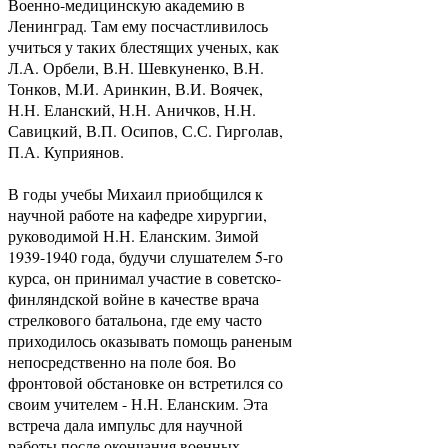
Военно-медицинскую академию в
Ленинград. Там ему посчастливилось
учиться у таких блестящих ученых, как
Л.А. Орбели, В.Н. Шевкуненко, В.Н.
Тонков, М.И. Аринкин, В.И. Воячек,
Н.Н. Еланский, Н.Н. Аничков, Н.Н.
Савицкий, В.П. Осипов, С.С. Гирголав,
П.А. Куприянов.
В годы учебы Михаил приобщился к
научной работе на кафедре хирургии,
руководимой Н.Н. Еланским. Зимой
1939-1940 года, будучи слушателем 5-го
курса, он принимал участие в советско-
финляндской войне в качестве врача
стрелкового батальона, где ему часто
приходилось оказывать помощь раненым
непосредственно на поле боя. Во
фронтовой обстановке он встретился со
своим учителем - Н.Н. Еланским. Эта
встреча дала импульс для научной
работы после окончания военных