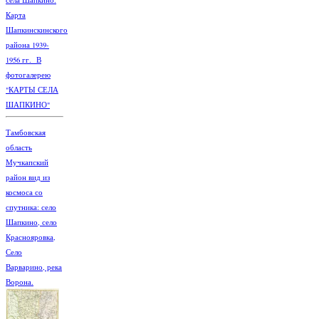
села Шапкино.
Карта
Шапкинскинского
района 1939-
1956 гг. В
фотогалерею
"КАРТЫ СЕЛА
ШАПКИНО"
Тамбовская
область
Мучкапский
район вид из
космоса со
спутника: село
Шапкино, село
Краснояровка,
Село
Варварино, река
Ворона.