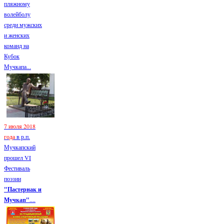
пляжному
волейболу
среди мужских
и женских
команд на
Кубок
Мучкапа...
7 июля 2018
года
в р.п.
Мучкапский
прошел VI
Фестиваль
поэзии
"Пастернак и
Мучкап"
....