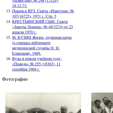
«Известия» № 296 (17529),
18.12.73.
Прием в ВУЗ. Газета «Известия» №
107(16725), 1971 г. Стр. 5
КРЕСТЬЯНСКИЙ СЫН. Газета
«Заветы Ленина» № 48(3274) от 23
апреля 1970 г.
М. КУЗИН Жизнь, отданная науке
(о генерал-лейтенанте
медицинской службы Н. Н.
Еланском). 1969.
Вузы в новом учебном году.
«Правда» № 255 (18302), 11
сентября 1968 г.
Фотографии