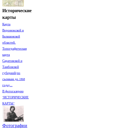
Исторические
карты
Карта
Воронежской и
Балашовской
областей.
Топографическая
карта
Саратовской и
Тамбовской
губерний(по
съемкам до 1868
года)...
В фотогалерею
"ИСТОРИЧЕСКИЕ
КАРТЫ"
Фотографии