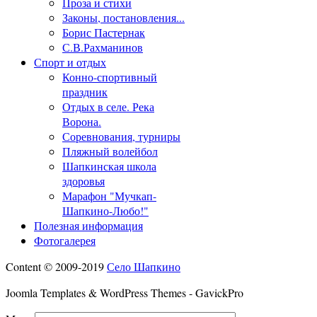
Проза и стихи
Законы, постановления...
Борис Пастернак
С.В.Рахманинов
Спорт и отдых
Конно-спортивный
праздник
Отдых в селе. Река
Ворона.
Соревнования, турниры
Пляжный волейбол
Шапкинская школа
здоровья
Марафон "Мучкап-
Шапкино-Любо!"
Полезная информация
Фотогалерея
Content © 2009-2019
Село Шапкино
Joomla Templates & WordPress Themes - GavickPro