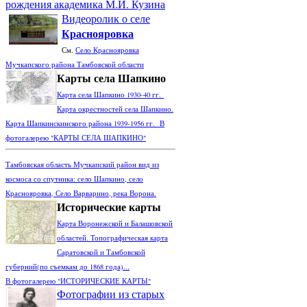
рождения академика М.И. Кузина
Видеоролик о селе
Краснояровка
См.
Село Краснояровка
Мучкапского района Тамбовской области
Карты села Шапкино
Карта села Шапкино 1930-40 гг.
Карта окрестностей села Шапкино.
Карта Шапкинскинского района 1939-1956 гг. В
фотогалерею "КАРТЫ СЕЛА ШАПКИНО"
Тамбовская область Мучкапский район вид из
космоса со спутника: село Шапкино, село
Краснояровка, Село Варварино, река Ворона.
Исторические карты
Карта Воронежской и Балашовской
областей. Топографическая карта
Саратовской и Тамбовской
губерний(по съемкам до 1868 года)...
В фотогалерею "ИСТОРИЧЕСКИЕ КАРТЫ"
Фотографии из старых