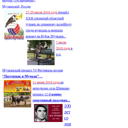
метров (1/40 марафона).
Мучкапский, Россия
27-29 июля 2018 года
прошёл
XXII открытый областной
турнир по пляжному волейболу
среди мужских и женских
команд на Кубок Мучкапа...
7 июля
2018 года
в
р.п.
Мучкапский прошел VI Фестиваль поэзии
"Пастернак и Мучкап"
....
11 июня 2018 года
на
ипподроме села Шапкино
прошел 12-й
конно-
спортивный праздник...
100
лет
со
дня