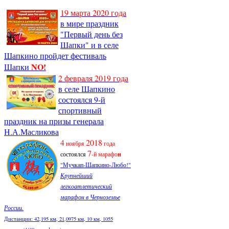
19 марта 2020 года
в мире праздник
"Первый день без
Шапки" и в селе
Шапкино пройдет фестиваль
NO!
Шапки
2 февраля 2019 года
в селе Шапкино
состоялся 9-й
спортивный
праздник на призы генерала
Н.А.Масликова
4
2018
ноября
года
7
состоялся
-й марафо
н
"Мучкап-Шапкино-Любо!"
Крупнейший
легкоатлетический
марафон в Черноземье
России.
Дистанции: 42,195 км, 21,0975 км, 10 км, 1055