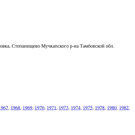
ровка, Степанищево Мучкапского р-на Тамбовской обл.
1967
,
1968
,
1969
,
1970
,
1971
,
1973
,
1974
,
1975
,
1978
,
1980
,
1982,