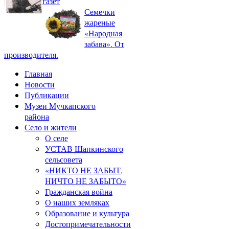
газет
Семечки
жареные
«Народная
забава». От
производителя.
Главная
Новости
Публикации
Музеи Мучкапского
района
Село и жители
О селе
УСТАВ Шапкинского
сельсовета
«НИКТО НЕ ЗАБЫТ,
НИЧТО НЕ ЗАБЫТО»
Гражданская война
О наших земляках
Образование и культура
Достопримечательности