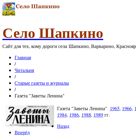
Село Шапкино
Сайт для тех, кому дороги села Шапкино, Варварино, Красноя
Главная
/
Читальня
/
Старые газеты и журналы
/
Газета "Заветы Ленина"
Газета "Заветы Ленина"
1965
,
1966
,
1984
,
1986
,
1988
,
1989
гг.
Назад
Вперёд