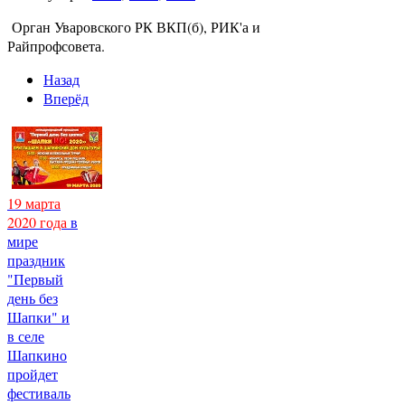
Орган Уваровского РК ВКП(б), РИК'а и
Райпрофсовета.
Назад
Вперёд
19 марта
2020 года
в
мире
праздник
"Первый
день без
Шапки" и
в селе
Шапкино
пройдет
фестиваль