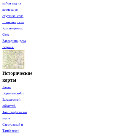
район вид из
космоса со
спутника: село
Шапкино, село
Краснояровка,
Село
Варварино, река
Ворона.
Исторические
карты
Карта
Воронежской и
Балашовской
областей.
Топографическая
карта
Саратовской и
Тамбовской