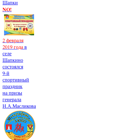
Шапки
NO!
2 февраля
2019 года
в
селе
Шапкино
состоялся
9-й
спортивный
праздник
на призы
генерала
Н.А.Масликова