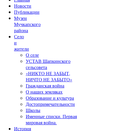
Новости
Публикации
Музеи
Мучкапского
района
Село
и
жители
О селе
УСТАВ Шапкинского
сельсовета
«НИКТО НЕ ЗАБЫТ,
НИЧТО НЕ ЗАБЫТО»
Гражданская война
О наших земляках
Образование и культура
Достопримечательности
Школы
Именные списки. Первая
мировая война.
История