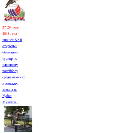
27-29 июля
2018 года
прошёл XXII
открытый
областной
турнир по
пляжному
волейболу
среди мужских
и женских
команд на
Кубок
Мучкапа...