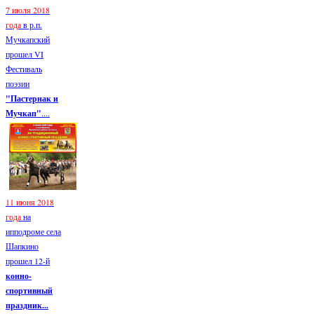
7 июля 2018
года
в р.п.
Мучкапский
прошел VI
Фестиваль
поэзии
"Пастернак и
Мучкап"
....
11 июня 2018
года
на
ипподроме села
Шапкино
прошел 12-й
конно-
спортивный
праздник...