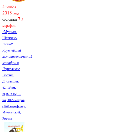
4
ноября
2018
года
7
состоялся
-й
марафо
н
"Мучкап-
Шапкино-
Любо!"
Крупнейший
легкоатлетический
марафон в
Черноземье
России.
Дистанции:
42,195 км,
21,0975 км, 10
км, 1055 метров
(1/40 марафона).
Мучкапский,
Россия