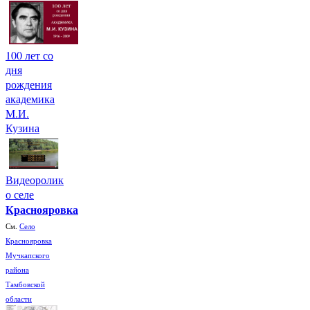
100 лет со
дня
рождения
академика
М.И.
Кузина
Видеоролик
о селе
Краснояровка
См.
Село
Краснояровка
Мучкапского
района
Тамбовской
области