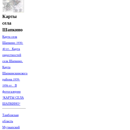
Карты
села
Шапкино
Карта села
Шапкино 1930-
40 гг. Карта
окрестностей
села Шапкино.
Карта
Шапкинскинского
района 1939-
1956 гг. В
фотогалерею
"КАРТЫ СЕЛА
ШАПКИНО"
Тамбовская
область
Мучкапский