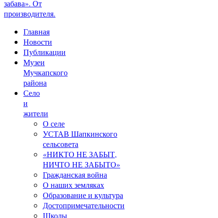
забава». От
производителя.
Главная
Новости
Публикации
Музеи
Мучкапского
района
Село
и
жители
О селе
УСТАВ Шапкинского
сельсовета
«НИКТО НЕ ЗАБЫТ,
НИЧТО НЕ ЗАБЫТО»
Гражданская война
О наших земляках
Образование и культура
Достопримечательности
Школы