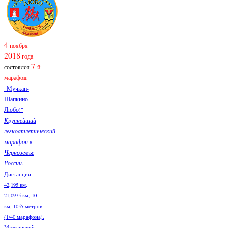
4
ноября
2018
года
7
состоялся
-й
марафо
н
"Мучкап-
Шапкино-
Любо!"
Крупнейший
легкоатлетический
марафон в
Черноземье
России.
Дистанции:
42,195 км,
21,0975 км, 10
км, 1055 метров
(1/40 марафона).
Мучкапский,