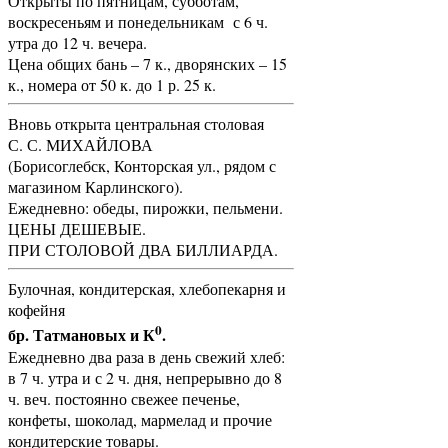
Открыты по пятницам, субботам,
воскресеньям и понедельникам с 6 ч.
утра до 12 ч. вечера.
Цена общих бань – 7 к., дворянских – 15
к., номера от 50 к. до 1 р. 25 к.
Вновь открыта центральная столовая
С. С. МИХАЙЛОВА
(Борисоглебск, Конторская ул., рядом с
магазином Карлинского).
Ежедневно: обеды, пирожки, пельмени.
ЦЕНЫ ДЕШЕВЫЕ.
ПРИ СТОЛОВОЙ ДВА БИЛЛИАРДА.
Булочная, кондитерская, хлебопекарня и
кофейня
0
бр. Татмановых и К
.
Ежедневно два раза в день свежий хлеб:
в 7 ч. утра и с 2 ч. дня, непрерывно до 8
ч. веч. постоянно свежее печенье,
конфеты, шоколад, мармелад и прочие
кондитерские товары.