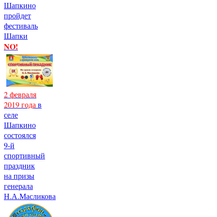
Шапкино
пройдет
фестиваль
Шапки
NO!
2 февраля
2019 года
в
селе
Шапкино
состоялся
9-й
спортивный
праздник
на призы
генерала
Н.А.Масликова