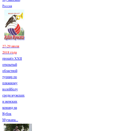
Россия
27-29 июля
2018 года
прошёл XXII
открытый
областной
турнир по
пляжному
волейболу
среди мужских
и женских
команд на
Кубок
Мучкапа...