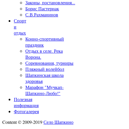
Законы, постановления...
Борис Пастернак
С.В.Рахманинов
Спорт
и
отдых
Конно-спортивный
праздник
Отдых в селе. Река
Ворона.
Соревнования, турниры
Пляжный волейбол
Шапкинская школа
здоровья
Марафон "Мучкап-
Шапкино-Любо!"
Полезная
информация
Фотогалерея
Content © 2009-2019
Село Шапкино