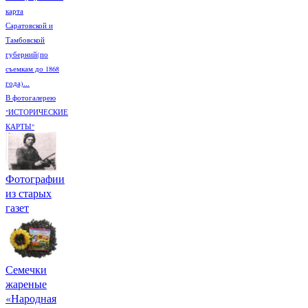
карта
Саратовской и
Тамбовской
губерний(по
съемкам до 1868
года)...
В фотогалерею
"ИСТОРИЧЕСКИЕ
КАРТЫ"
Фотографии
из старых
газет
Семечки
жареные
«Народная