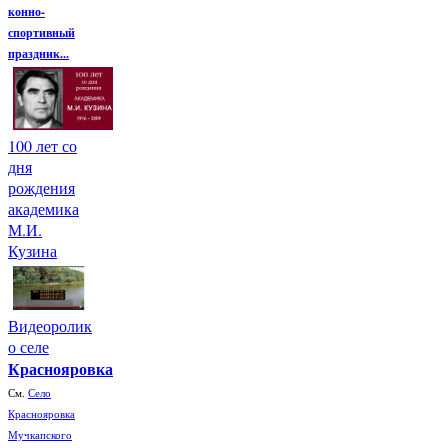
конно-
спортивный
праздник...
100 лет со
дня
рождения
академика
М.И.
Кузина
Видеоролик
о селе
Краснояровка
См.
Село
Краснояровка
Мучкапского