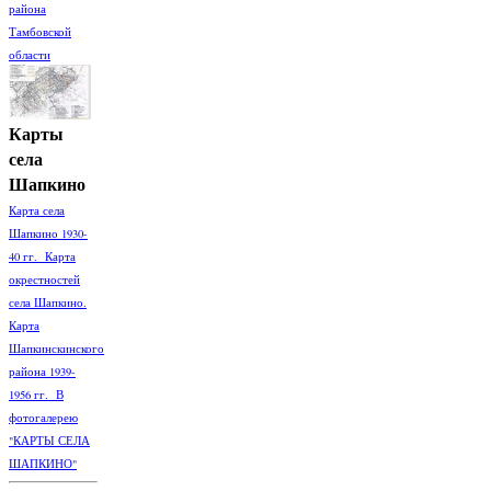
района
Тамбовской
области
Карты
села
Шапкино
Карта села
Шапкино 1930-
40 гг. Карта
окрестностей
села Шапкино.
Карта
Шапкинскинского
района 1939-
1956 гг. В
фотогалерею
"КАРТЫ СЕЛА
ШАПКИНО"