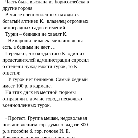
Часть была выслана из Борисоглебска в
другие города.
В числе военнопленных находится
богатый ялтинец К., владелец огромных
виноградных садов и имений.
Турки – бедняки не хвалят К.
- Не кароши чилавек: миллион денга
есть, а бедным не дает …
Передают, что когда этого К. один из
представителей администрации спросил
о степени нуждаемости турок, то К.
ответил:
- У турок нет бедняков. Самый бедный
имеет 100 р. в кармане.
На этих днях из местной тюрьмы
отправили в другие города несколько
военнопленных турок.
- Протест. Группа мещан, недовольная
постановлением гор. думы о выдаче 800
р. в пособие б. гор. голове И. Е.
Каверину, намеревается принести