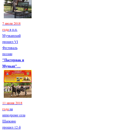
7 июля 2018
года
в р.п.
Мучкапский
прошел VI
Фестиваль
поэзии
"Пастернак и
Мучкап"
....
11 июня 2018
года
на
ипподроме села
Шапкино
прошел 12-й