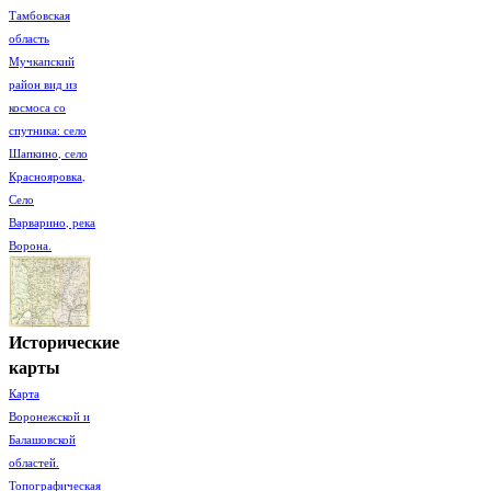
Тамбовская
область
Мучкапский
район вид из
космоса со
спутника: село
Шапкино, село
Краснояровка,
Село
Варварино, река
Ворона.
Исторические
карты
Карта
Воронежской и
Балашовской
областей.
Топографическая