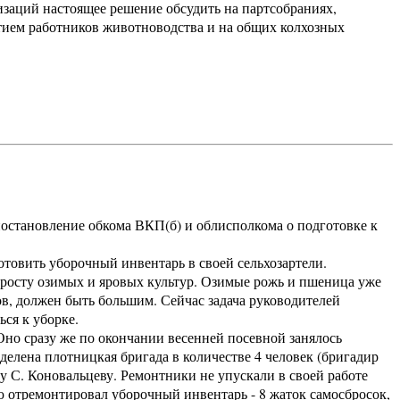
изаций настоящее решение обсудить на партсобраниях,
стием работников животноводства и на общих колхозных
остановление обкома ВКП(б) и облисполкома о подготовке к
овить уборочный инвентарь в своей сельхозартели.
 росту озимых и яровых культур. Озимые рожь и пшеница уже
в, должен быть большим. Сейчас задача руководителей
ься к уборке.
о сразу же по окончании весенней посевной занялось
елена плотницкая бригада в количестве 4 человек (бригадир
цу С. Коновальцеву. Ремонтники не упускали в своей работе
 отремонтировал уборочный инвентарь - 8 жаток самосбросок,