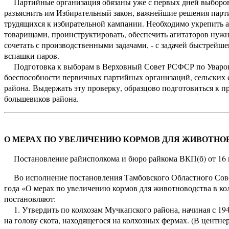
Партийные организация обязаны уже с первых дней выборов 
разъяснить им Избирательный закон, важнейшие решения парт
трудящихся к избирательной кампании. Необходимо укрепить
товарищами, проинструктировать, обеспечить агитаторов нуж
сочетать с производственными задачами, - с задачей быстрейш
вспашки паров.
Подготовка к выборам в Верховный Совет РСФСР по Уваровск
боеспособности первичных партийных организаций, сельских с
района. Выдержать эту проверку, образцово подготовиться к 
большевиков района.
О МЕРАХ ПО УВЕЛИЧЕНИЮ КОРМОВ ДЛЯ ЖИВОТНОВ
Постановление райисполкома и бюро райкома ВКП(б) от 16 
Во исполнение постановления Тамбовского Областного Совет
года «О мерах по увеличению кормов для животноводства в ко
постановляют:
1. Утвердить по колхозам Мучкапского района, начиная с 194
на голову скота, находящегося на колхозных фермах. (В центнер