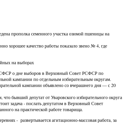
едена прополка семенного участка озимой пшеницы на
но хорошее качество работы показало звено № 4, где
ийных на выборах
СФСР о дне выборов в Верховный Совет РСФСР по
ельной кампании по отдельным избирательным округам.
ирательной кампании объявлено со вчерашнего дня — с 20
что бывший депутат от Уваровского избирательного округа
тоит задача - послать депутатом в Верховный Совет
анного на практической работе товарища.
ревнях - развертывается агитационно-массовая работа, за