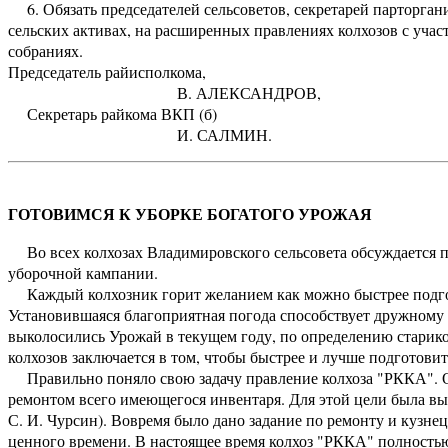
6. Обязать председателей сельсоветов, секретарей парторган
сельских активах, на расширенных правлениях колхозов с уча
собраниях.
Председатель райисполкома,
В. АЛЕКСАНДРОВ,
Секретарь райкома ВКП (б)
И. САЛМИН.
ГОТОВИМСЯ К УБОРКЕ БОГАТОГО УРОЖАЯ
Во всех колхозах Владимировского сельсовета обсуждается п
уборочной кампании.
Каждый колхозник горит желанием как можно быстрее подгот
Установившаяся благоприятная погода способствует дружному
выколосились Урожай в текущем году, по определению старико
колхозов заключается в том, чтобы быстрее и лучше подготовит
Правильно поняло свою задачу правление колхоза "РККА". Он
ремонтом всего имеющегося инвентаря. Для этой цели была выд
С. И. Чурсин). Вовремя было дано задание по ремонту и кузне
ценного времени. В настоящее время колхоз "РККА" полностью