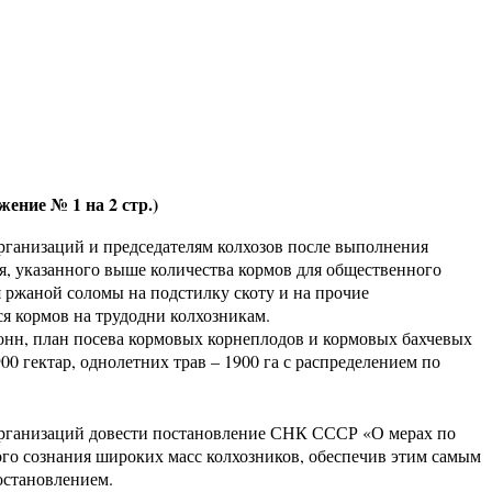
ение № 1 на 2 стр.)
рганизаций и председателям колхозов после выполнения
ия, указанного выше количества кормов для общественного
ия ржаной соломы на подстилку скоту и на прочие
я кормов на трудодни колхозникам.
тонн, план посева кормовых корнеплодов и кормовых бахчевых
00 гектар, однолетних трав – 1900 га с распределением по
организаций довести постановление СНК СССР «О мерах по
ого сознания широких масс колхозников, обеспечив этим самым
остановлением.