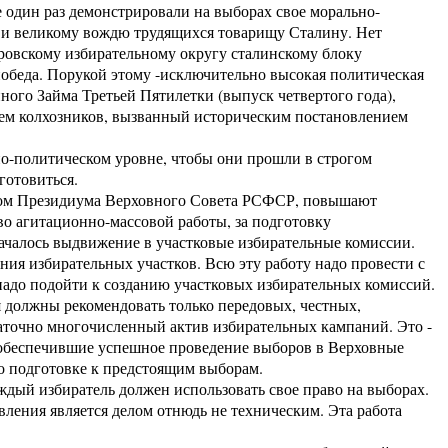
 один раз демонстрировали на выборах свое морально-
в и великому вождю трудящихся товарищу Сталину. Нет
ровскому избирательному округу сталинскому блоку
победа. Порукой этому -исключительно высокая политическая
ного Займа Третьей Пятилетки (выпуск четвертого года),
ем колхозников, вызванный историческим постановлением
-политическом уровне, чтобы они прошли в строгом
готовиться.
ом Президиума Верховного Совета РСФСР, повышают
во агитационно-массовой работы, за подготовку
ачалось выдвижение в участковые избирательные комиссии.
ия избирательных участков. Всю эту работу надо провести с
адо подойти к созданию участковых избирательных комиссий.
 должны рекомендовать только передовых, честных,
аточно многочисленный актив избирательных кампаний. Это -
 обеспечившие успешное проведение выборов в Верховные
по подготовке к предстоящим выборам.
дый избиратель должен использовать свое право на выборах.
вления является делом отнюдь не техническим. Эта работа