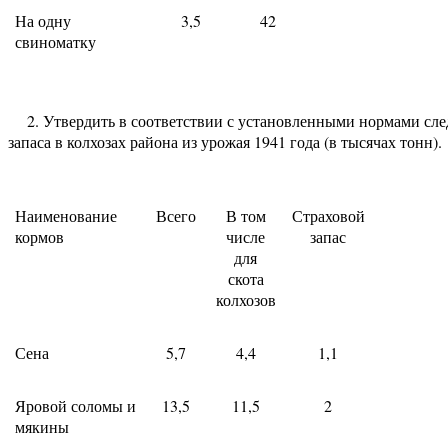
На одну
3,5
42
свиноматку
2. Утвердить в соответствии с установленными нормами сле
запаса в колхозах района из урожая 1941 года (в тысячах тонн).
Наименование
Всего
В том
Страховой
кормов
числе
запас
для
скота
колхозов
Сена
5,7
4,4
1,1
Яровой соломы и
13,5
11,5
2
мякины