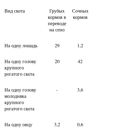
Вид скота
Грубых
Сочных
кормов в
кормов
переводе
на сено
На одну лошадь
29
1,2
На одну голову
20
42
крупного
рогатого скота
На одну голову
-
3,6
молодняка
крупного
рогатого скота
На одну овцу
3,2
0,6