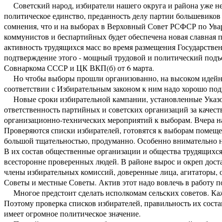
Советский народ, избиратели нашего округа и района уже не
политическое единство, преданность делу партии большевико
сомнения, что и на выборах в Верховный Совет РСФСР по Ува
коммунистов и беспартийных будет обеспечена новая славная 
активность трудящихся масс во время размещения Государствен
подтверждение этого - мощный трудовой и политический подъ
Совнаркома СССР и ЦК ВКП(б) от 6 марта.
Но чтобы выборы прошли организованно, на высоком идейно
соответствии с Избирательным законом к ним надо хорошо под
Новые сроки избирательной кампании, установленные Указ
ответственность партийных и советских организаций за качест
организационно-технических мероприятий к выборам. Вчера н
Проверяются списки избирателей, готовятся к выборам помещен
большой тщательностью, продуманно. Особенно внимательно н
В их состав общественные организации и общества трудящихся
всесторонне проверенных людей. В районе вырос и окреп дост
члены избирательных комиссий, доверенные лица, агитаторы,
Советы и местные Советы. Актив этот надо вовлечь в работу 
Многое предстоит сделать исполкомам сельских советов. Каж
Поэтому проверка списков избирателей, правильность их соста
имеет огромное политическое значение.