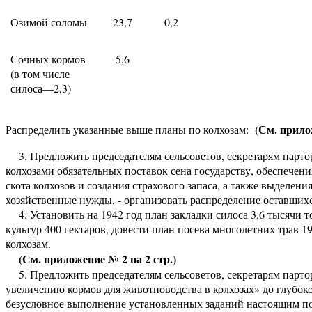
Озимой соломы
23,7
0,2
Сочных кормов
5,6
(в том числе
силоса—2,3)
(См. прилож
Распределить указанные выше планы по колхозам:
3. Предложить председателям сельсоветов, секретарям парто
колхозами обязательных поставок сена государству, обеспечен
скота колхозов и создания страхового запаса, а также выделен
хозяйственные нужды, - организовать распределение оставшихс
4. Установить на 1942 год план закладки силоса 3,6 тысячи 
культур 400 гектаров, довести план посева многолетних трав 19
колхозам.
(См. приложение № 2 на 2 стр.)
5. Предложить председателям сельсоветов, секретарям парт
увеличению кормов для животноводства в колхозах» до глубок
безусловное выполнение установленных заданий настоящим п