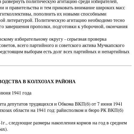
развернуть политическую агитацию среди избирателей,
ии и правительства и тем приковать внимание широких масс
 агитколлективы, пополнить их новыми способными
ной литературой. Политическую агитацию необходимо тесно
его завершения прополки, подготовки к уборочной, окончания
ому избирательному округу - серьезная проверка
оветов, всего партийного и советского актива Мучкапского
предстоящим выборам есть долг всех партийных и непартийных
ОДСТВА В КОЛХОЗАХ РАЙОНА
июня 1941 года
а депутатов трудящихся и Обкома ВКП(б) от 7 июня 1941
лхозах области на 1941 год: райисполком и бюро РК ВКП(б)
1г., следующие размеры накопления кормов на год в среднем
ах).