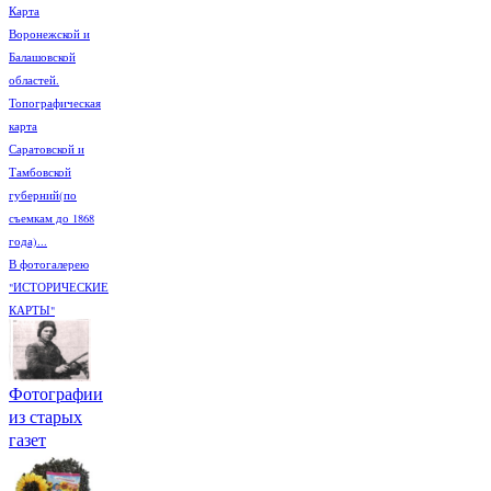
Карта
Воронежской и
Балашовской
областей.
Топографическая
карта
Саратовской и
Тамбовской
губерний(по
съемкам до 1868
года)...
В фотогалерею
"ИСТОРИЧЕСКИЕ
КАРТЫ"
Фотографии
из старых
газет