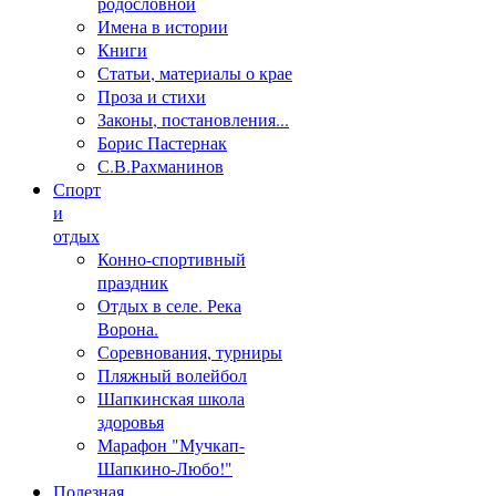
родословной
Имена в истории
Книги
Статьи, материалы о крае
Проза и стихи
Законы, постановления...
Борис Пастернак
С.В.Рахманинов
Спорт
и
отдых
Конно-спортивный
праздник
Отдых в селе. Река
Ворона.
Соревнования, турниры
Пляжный волейбол
Шапкинская школа
здоровья
Марафон "Мучкап-
Шапкино-Любо!"
Полезная