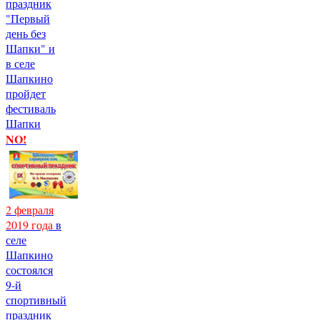
праздник
"Первый
день без
Шапки" и
в селе
Шапкино
пройдет
фестиваль
Шапки
NO!
2 февраля
2019 года
в
селе
Шапкино
состоялся
9-й
спортивный
праздник