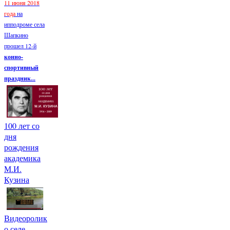
11 июня 2018
года
на
ипподроме села
Шапкино
прошел 12-й
конно-
спортивный
праздник...
100 лет со
дня
рождения
академика
М.И.
Кузина
Видеоролик
о селе