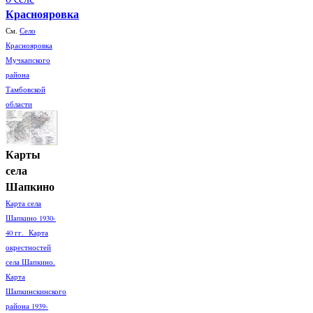
Краснояровка
См.
Село
Краснояровка
Мучкапского
района
Тамбовской
области
Карты
села
Шапкино
Карта села
Шапкино 1930-
40 гг. Карта
окрестностей
села Шапкино.
Карта
Шапкинскинского
района 1939-