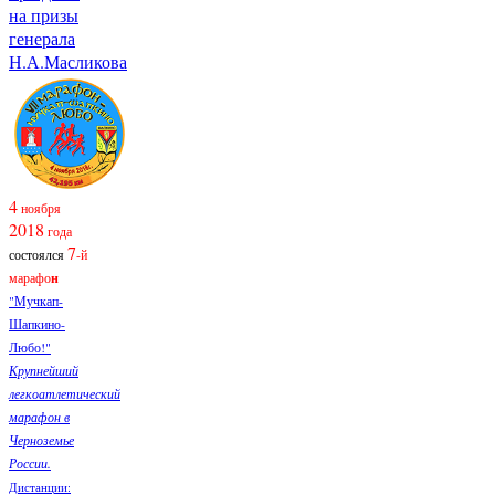
на призы
генерала
Н.А.Масликова
4
ноября
2018
года
7
состоялся
-й
марафо
н
"Мучкап-
Шапкино-
Любо!"
Крупнейший
легкоатлетический
марафон в
Черноземье
России.
Дистанции: