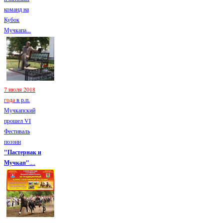
команд на
Кубок
Мучкапа...
7 июля 2018
года
в р.п.
Мучкапский
прошел VI
Фестиваль
поэзии
"Пастернак и
Мучкап"
....