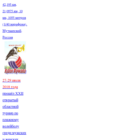
42,195 км,
21,0975 км, 10
км, 1055 метров
(1/40 марафона).
Мучкапский,
Россия
27-29 июля
2018 года
прошёл XXII
открытый
областной
турнир по
пляжному
волейболу
среди мужских
и женских