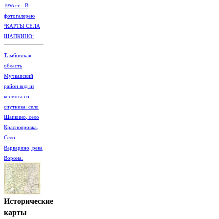
1956 гг. В
фотогалерею
"КАРТЫ СЕЛА
ШАПКИНО"
Тамбовская
область
Мучкапский
район вид из
космоса со
спутника: село
Шапкино, село
Краснояровка,
Село
Варварино, река
Ворона.
Исторические
карты