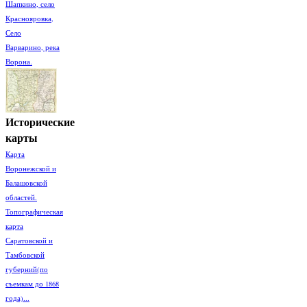
Шапкино, село
Краснояровка,
Село
Варварино, река
Ворона.
Исторические
карты
Карта
Воронежской и
Балашовской
областей.
Топографическая
карта
Саратовской и
Тамбовской
губерний(по
съемкам до 1868
года)...