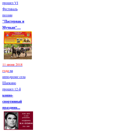
прошел VI
Фестиваль
поэзии
"Пастернак и
Мучкап"
....
11 июня 2018
года
на
ипподроме села
Шапкино
прошел 12-й
конно-
спортивный
праздник...