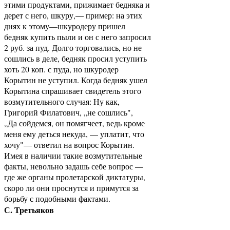
этими продуктами, прижимает бедняка и
дерет с него, шкуру,— пример: на этих
днях к этому—шкуродеру пришел
бедняк купить пыли и он с него запросил
2 руб. за пуд. Долго торговались, но не
сошлись в деле, бедняк просил уступить
хоть 20 коп. с пуда, но шкуродер
Корытин не уступил. Когда бедняк ушел
Корытина спрашивает свидетель этого
возмутительного случая: Ну как,
Григорий Филатович, „не сошлись",
„Да сойдемся, он помягчеет, ведь кроме
меня ему деться некуда, — уплатит, что
хочу"— ответил на вопрос Корытин.
Имея в наличии такие возмутительные
факты, невольно задашь себе вопрос —
где же органы пролетарской диктатуры,
скоро ли они проснутся и примутся за
борьбу с подобными фактами.
С. Третьяков