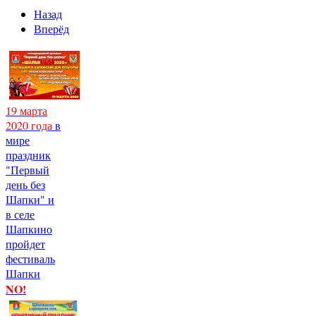
Назад
Вперёд
19 марта
2020 года
в
мире
праздник
"Первый
день без
Шапки" и
в селе
Шапкино
пройдет
фестиваль
Шапки
NO!