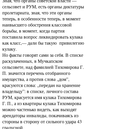
Зная, что органы советской власти —
сельсовет и РУМ, есть органы диктатуры
пролетариата, зная, что эти органы
теперь, в особенности теперь, в момент
наивысшего обострения классовой
борьбы, в момент, когда партия
поставила вопрос ликвидировать кулака
как класс,— дали бы такую привилегию
кулаку.
Но факты говорят сами за себя. В списке
раскулаченных, в Мучкапском
сельсовете, над фамилией Тихомирова Г.
П. значится перечень отобранного
имущества, а против слова „дом”,
красуются слова: „передан на хранение
владельцу”: в списке, личного состава
РУМ, красуется имя кулака Тихомирова
Г. П., а из квартиры кулака Тихомирова
можно частенько видеть, как выходят
арендаторы инвалиды, покачиваясь из
стороны в сторону от сильного удара 43
градусной.