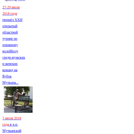
27-29 июля
2018 года
прошёл XXII
открытый
областной
турнир по
пляжному
волейболу
среди мужских
и женских
команд на
Кубок
Мучкапа...
7 июля 2018
года
в р.п.
Мучкапский