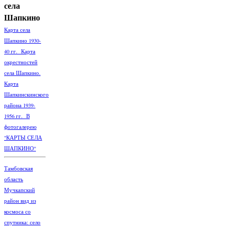
села
Шапкино
Карта села
Шапкино 1930-
40 гг. Карта
окрестностей
села Шапкино.
Карта
Шапкинскинского
района 1939-
1956 гг. В
фотогалерею
"КАРТЫ СЕЛА
ШАПКИНО"
Тамбовская
область
Мучкапский
район вид из
космоса со
спутника: село