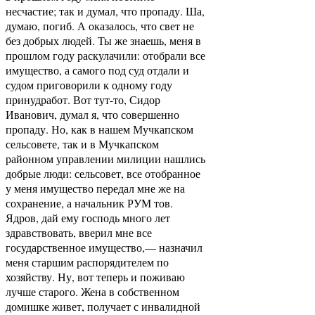
несчастие; так и думал, что пропаду. Ша,
думаю, погиб. А оказалось, что свет не
без добрых людей. Ты же знаешь, меня в
прошлом году раскулачили: отобрали все
имущество, а самого под суд отдали и
судом приговорили к одному году
принудработ. Вот тут-то, Сидор
Иванович, думал я, что совершенно
пропаду. Но, как в нашем Мучкапском
сельсовете, так и в Мучкапском
районном управлении милиции нашлись
добрые люди: сельсовет, все отобранное
у меня имущество передал мне же на
сохранение, а начальник РУМ тов.
Ядров, дай ему господь много лет
здравствовать, вверил мне все
государственное имущество,— назначил
меня старшим распорядителем по
хозяйству. Ну, вот теперь и поживаю
лучше старого. Жена в собственном
домишке живет, получает с инвалидной