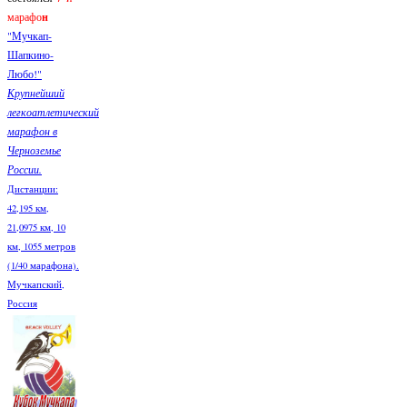
марафо
н
"Мучкап-
Шапкино-
Любо!"
Крупнейший
легкоатлетический
марафон в
Черноземье
России.
Дистанции:
42,195 км,
21,0975 км, 10
км, 1055 метров
(1/40 марафона).
Мучкапский,
Россия