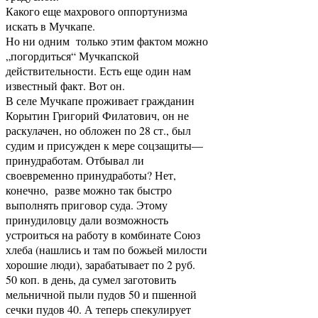
Какого еще махрового оппортунизма
искать в Мучкапе.
Но ни одним только этим фактом можно
„погордиться“ Мучкапской
действительности. Есть еще один нам
известный факт. Вот он.
В селе Мучкапе проживает гражданин
Корытин Григорий Филатович, он не
раскулачен, но обложен по 28 ст., был
судим и присужден к мере соцзащиты—
принудработам. Отбывал ли
своевременно принудработы? Нет,
конечно, разве можно так быстро
выполнять приговор суда. Этому
принудиловцу дали возможность
устроиться на работу в комбинате Союз
хлеба (нашлись и там по божьей милости
хорошие люди), зарабатывает по 2 руб.
50 коп. в день, да сумел заготовить
мельничной пыли пудов 50 и пшенной
сечки пудов 40. А теперь спекулирует