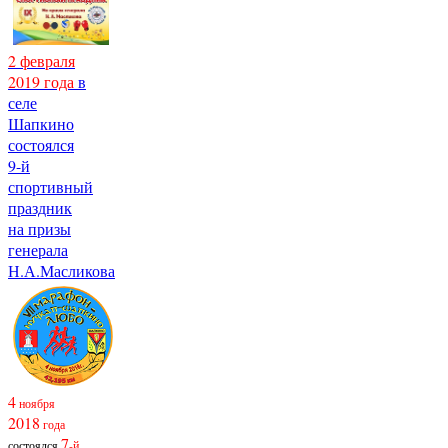
2 февраля
2019 года
в
селе
Шапкино
состоялся
9-й
спортивный
праздник
на призы
генерала
Н.А.Масликова
4
ноября
2018
года
7
состоялся
-й