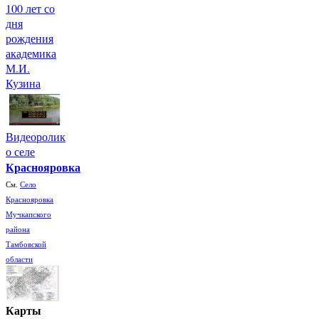
100 лет со
дня
рождения
академика
М.И.
Кузина
Видеоролик
о селе
Краснояровка
См.
Село
Краснояровка
Мучкапского
района
Тамбовской
области
Карты