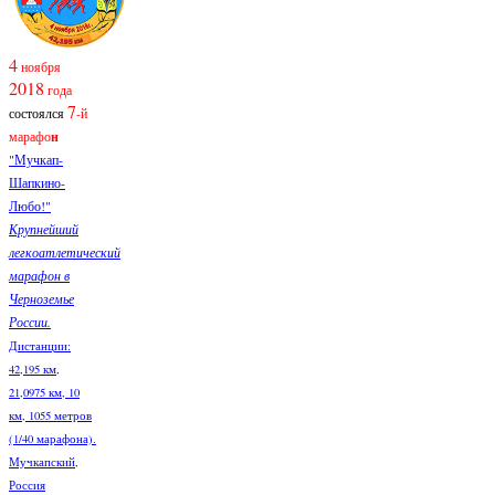
4
ноября
2018
года
7
состоялся
-й
марафо
н
"Мучкап-
Шапкино-
Любо!"
Крупнейший
легкоатлетический
марафон в
Черноземье
России.
Дистанции:
42,195 км,
21,0975 км, 10
км, 1055 метров
(1/40 марафона).
Мучкапский,
Россия