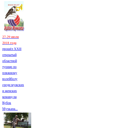
27-29 июля
2018 года
прошёл XXII
открытый
областной
турнир по
пляжному
волейболу
среди мужских
и женских
команд на
Кубок
Мучкапа...