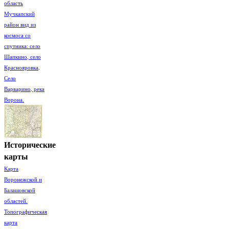
область
Мучкапский
район вид из
космоса со
спутника: село
Шапкино, село
Краснояровка,
Село
Варварино, река
Ворона.
Исторические
карты
Карта
Воронежской и
Балашовской
областей.
Топографическая
карта