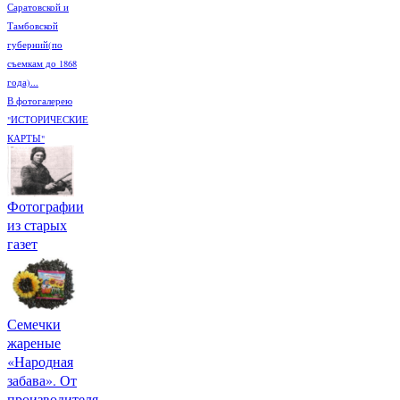
Саратовской и
Тамбовской
губерний(по
съемкам до 1868
года)...
В фотогалерею
"ИСТОРИЧЕСКИЕ
КАРТЫ"
Фотографии
из старых
газет
Семечки
жареные
«Народная
забава». От
производителя.