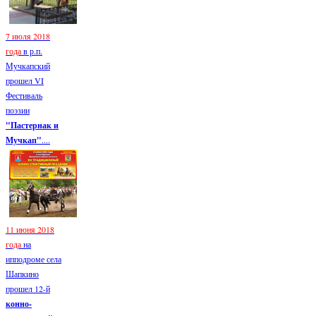
7 июля 2018
года
в р.п.
Мучкапский
прошел VI
Фестиваль
поэзии
"Пастернак и
Мучкап"
....
11 июня 2018
года
на
ипподроме села
Шапкино
прошел 12-й
конно-