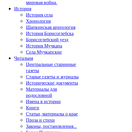
мировая война.
История
История села
Хронология
Шапкинская археология
История Борисоглебска
Борисоглебский уезд
История Мучкапа
Села Мучкапские
Читальня
Центральные старинные
газеты
Старые газеты и журналы
Исторические документы
Материалы для
родословной
Имена в истории
Книги
Статьи, материалы о крае
Проза и стихи
Законы, постановления...