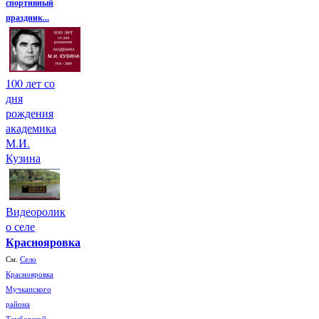
спортивный
праздник...
100 лет со
дня
рождения
академика
М.И.
Кузина
Видеоролик
о селе
Краснояровка
См.
Село
Краснояровка
Мучкапского
района
Тамбовской