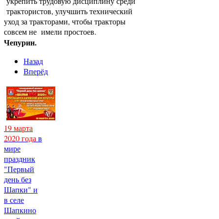
укрепить трудовую дисциплину среди
трактористов, улучшить технический
уход за тракторами, чтобы тракторы
совсем не имели простоев.
Чепурин.
Назад
Вперёд
19 марта
2020 года
в
мире
праздник
"Первый
день без
Шапки" и
в селе
Шапкино