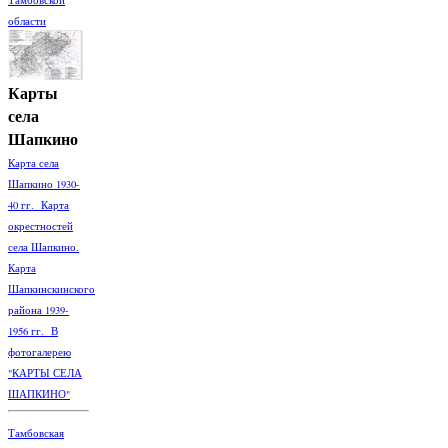
области
Карты
села
Шапкино
Карта села
Шапкино 1930-
40 гг. Карта
окрестностей
села Шапкино.
Карта
Шапкинскинского
района 1939-
1956 гг. В
фотогалерею
"КАРТЫ СЕЛА
ШАПКИНО"
Тамбовская