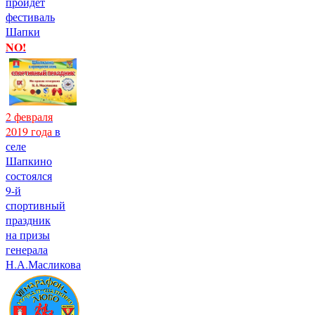
пройдет
фестиваль
Шапки
NO!
2 февраля
2019 года
в
селе
Шапкино
состоялся
9-й
спортивный
праздник
на призы
генерала
Н.А.Масликова