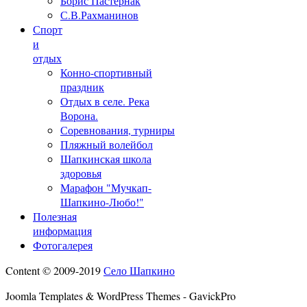
Борис Пастернак
С.В.Рахманинов
Спорт
и
отдых
Конно-спортивный
праздник
Отдых в селе. Река
Ворона.
Соревнования, турниры
Пляжный волейбол
Шапкинская школа
здоровья
Марафон "Мучкап-
Шапкино-Любо!"
Полезная
информация
Фотогалерея
Content © 2009-2019
Село Шапкино
Joomla Templates & WordPress Themes - GavickPro