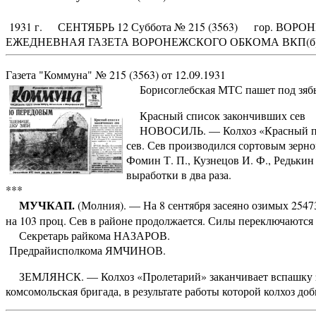
1931 г. СЕНТЯБРЬ 12 Суббота № 215 (3563) гор. ВОРО
ЕЖЕДНЕВНАЯ ГАЗЕТА ВОРОНЕЖСКОГО ОБКОМА ВКП(б
Газета "Коммуна" № 215 (3563) от 12.09.1931
Борисоглебская МТС пашет под зябь 
Красный список закончивших сев
НОВОСИЛЬ. — Колхоз «Красный пути
сев. Сев производился сортовым зерн
Фомин Т. П., Кузнецов И. Ф., Редькин
выработки в два раза.
***
МУЧКАП.
(Молния). — На 8 сентября засеяно озимых 2547
на 103 проц. Сев в рай­оне продолжается. Силы переключа­ются 
Секретарь райкома НАЗАРОВ.
Предрайисполкома ЯМЧИНОВ.
ЗЕМЛЯНСК. — Колхоз «Пролетарий» заканчивает вспашку зяби
комсомольская бригада, в результате работы которой колхоз до