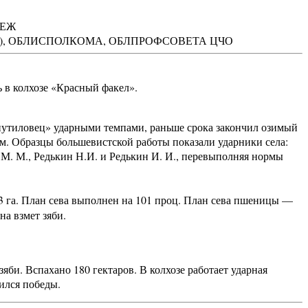
НЕЖ
), ОБЛИСПОЛКОМА, ОБЛПРОФСОВЕТА ЦЧО
в колхозе «Красный факел».
ловец» ударными темпами, раньше срока закончил озимый
ом. Образцы большевистской работы показали ударники села:
 М. М., Редькин Н.И. и Редькин И. И., перевыполняя нормы
3 га. План сева выполнен на 101 проц. План сева пшеницы —
на взмет зяби.
. Вспахано 180 гектаров. В колхозе работает ударная
бился победы.