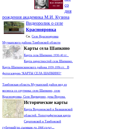
со
дня
рождения академика М.И. Кузина
Видеоролик о селе
Краснояровка
См.
Село Краснояровка
Мучкапского района Тамбовской области
Карты села Шапкино
Карта села Шапкино 1930-40 гг.
Карта окрестностей села Шапкино.
Карта Шапкинскинского района 1939-1956 гг. В
фотогалерею "КАРТЫ СЕЛА ШАПКИНО"
Тамбовская область Мучкапский район вид из
космоса со спутника: село Шапкино, село
Краснояровка, Село Варварино, река Ворона.
Исторические карты
Карта Воронежской и Балашовской
областей. Топографическая карта
Саратовской и Тамбовской
губерний(по съемкам до 1868 года)...