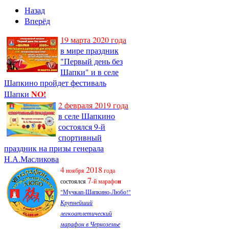
Назад
Вперёд
19 марта 2020 года
в мире праздник
"Первый день без
Шапки" и в селе
Шапкино пройдет фестиваль
NO!
Шапки
2 февраля 2019 года
в селе Шапкино
состоялся 9-й
спортивный
праздник на призы генерала
Н.А.Масликова
4
2018
ноября
года
7
состоялся
-й марафо
н
"Мучкап-Шапкино-Любо!"
Крупнейший
легкоатлетический
марафон в Черноземье