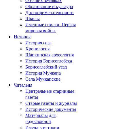
О наших земляках
Образование и культура
Достопримечательности
Школы
Именные списки. Первая
мировая война.
История
История села
Хронология
Шапкинская археология
История Борисоглебска
Борисоглебский уезд
История Мучкапа
Села Мучкапские
Читальня
Центральные старинные
газеты
Старые газеты и журналы
Исторические документы
Материалы для
родословной
Имена в истории