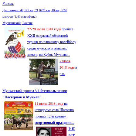
России.
Дистанции: 42,195 км, 21,0975 км, 10 км, 1055
метров (1/40 марафона).
Мучкапский, Россия
27-29 июля 2018 года
прошёл
XXII открытый областной
турнир по пляжному волейболу
среди мужских и женских
команд на Кубок Мучкапа...
7 июля
2018 года
в
р.п.
Мучкапский прошел VI Фестиваль поэзии
"Пастернак и Мучкап"
....
11 июня 2018 года
на
ипподроме села Шапкино
прошел 12-й
конно-
спортивный праздник...
100
лет