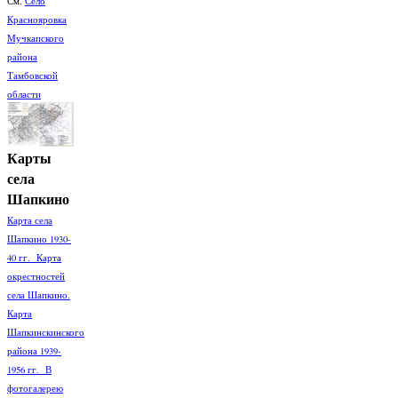
См.
Село
Краснояровка
Мучкапского
района
Тамбовской
области
Карты
села
Шапкино
Карта села
Шапкино 1930-
40 гг. Карта
окрестностей
села Шапкино.
Карта
Шапкинскинского
района 1939-
1956 гг. В
фотогалерею