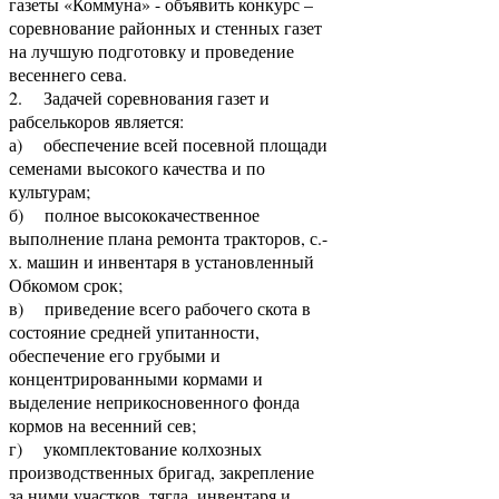
газеты «Коммуна» - объявить конкурс –
соревнование районных и стенных газет
на лучшую подготовку и проведение
весеннего сева.
2. Задачей соревнования газет и
рабселькоров является:
а) обеспечение всей посевной площади
семенами высокого качества и по
культурам;
б) полное высококачественное
выполнение плана ремонта тракторов, с.-
х. машин и инвентаря в установленный
Обкомом срок;
в) приведение всего рабочего скота в
состояние средней упитанности,
обеспечение его грубыми и
концентрированными кормами и
выделение неприкосновенного фонда
кормов на весенний сев;
г) укомплектование колхозных
производственных бригад, закрепление
за ними участков, тягла, инвентаря и