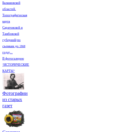
Балашовской
областей.
Топографическая
карта
Саратовской и
Тамбовской
губерний(по
съемкам до 1868
года)...
В фотогалерею
"ИСТОРИЧЕСКИЕ
КАРТЫ"
Фотографии
из старых
газет
Семечки