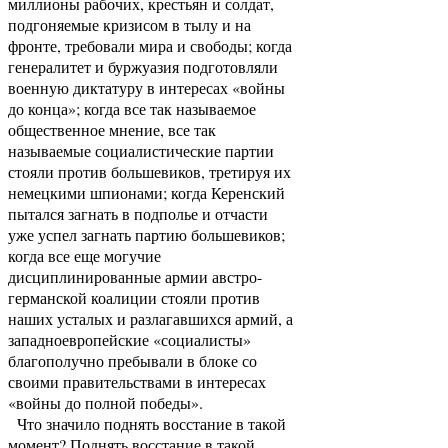
миллионы рабочих, крестьян и солдат,
подгоняемые кризисом в тылу и на
фронте, требовали мира и свободы; когда
генералитет и буржуазия подготовляли
военную диктатуру в интересах «войны
до конца»; когда все так называемое
общественное мнение, все так
называемые социалистические партии
стояли против большевиков, третируя их
немецкими шпионами; когда Керенский
пытался загнать в подполье и отчасти
уже успел загнать партию большевиков;
когда все еще могучие
дисциплинированные армии австро-
германской коалиции стояли против
наших усталых и разлагавшихся армий, а
западноевропейские «социалисты»
благополучно пребывали в блоке со
своими правительствами в интересах
«войны до полной победы».
Что значило поднять восстание в такой
момент? Поднять восстание в такой