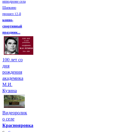
ипподроме села
Шапкино
прошел 12-й
конно-
спортивный
праздник...
100 лет со
дня
рождения
академика
М.И.
Кузина
Видеоролик
о селе
Краснояровка