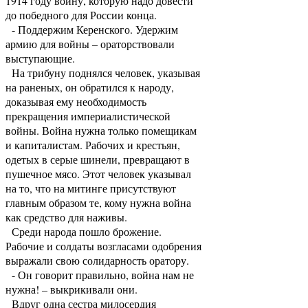
1914 году войну, которую надо довести
до победного для России конца.
- Поддержим Керенского. Удержим
армию для войны – ораторствовали
выступающие.
На трибуну поднялся человек, указывая
на раненых, он обратился к народу,
доказывая ему необходимость
прекращения империалистической
войны. Война нужна только помещикам
и капиталистам. Рабочих и крестьян,
одетых в серые шинели, превращают в
пушечное мясо. Этот человек указывал
на то, что на митинге присутствуют
главным образом те, кому нужна война
как средство для наживы.
Среди народа пошло брожение.
Рабочие и солдаты возгласами одобрения
выражали свою солидарность оратору.
- Он говорит правильно, война нам не
нужна! – выкрикивали они.
Вдруг одна сестра милосердия