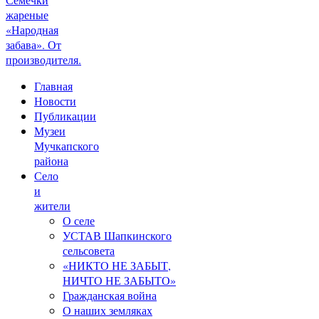
жареные
«Народная
забава». От
производителя.
Главная
Новости
Публикации
Музеи
Мучкапского
района
Село
и
жители
О селе
УСТАВ Шапкинского
сельсовета
«НИКТО НЕ ЗАБЫТ,
НИЧТО НЕ ЗАБЫТО»
Гражданская война
О наших земляках