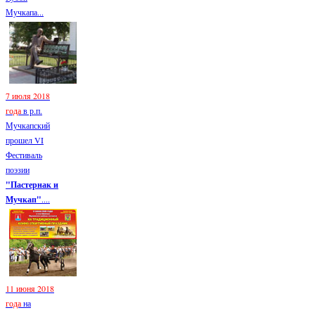
Мучкапа...
7 июля 2018
года
в р.п.
Мучкапский
прошел VI
Фестиваль
поэзии
"Пастернак и
Мучкап"
....
11 июня 2018
года
на