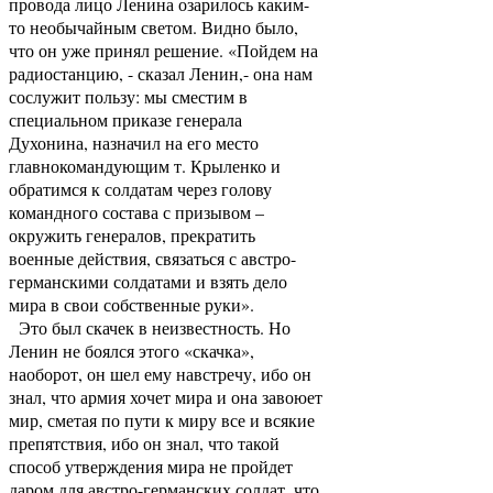
провода лицо Ленина озарилось каким-
то необычайным светом. Видно было,
что он уже принял решение. «Пойдем на
радиостанцию, - сказал Ленин,- она нам
сослужит пользу: мы сместим в
специальном приказе генерала
Духонина, назначил на его место
главнокомандующим т. Крыленко и
обратимся к солдатам через голову
командного состава с призывом –
окружить генералов, прекратить
военные действия, связаться с австро-
германскими солдатами и взять дело
мира в свои собственные руки».
Это был скачек в неизвестность. Но
Ленин не боялся этого «скачка»,
наоборот, он шел ему навстречу, ибо он
знал, что армия хочет мира и она завоюет
мир, сметая по пути к миру все и всякие
препятствия, ибо он знал, что такой
способ утверждения мира не пройдет
даром для австро-германских солдат, что