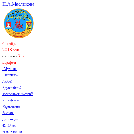
Н.А.Масликова
4
ноября
2018
года
7
состоялся
-й
марафо
н
"Мучкап-
Шапкино-
Любо!"
Крупнейший
легкоатлетический
марафон в
Черноземье
России.
Дистанции:
42,195 км,
21,0975 км, 10