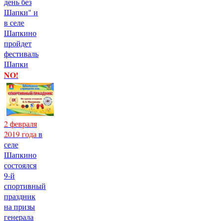
день без
Шапки" и
в селе
Шапкино
пройдет
фестиваль
Шапки
NO!
2 февраля
2019 года
в
селе
Шапкино
состоялся
9-й
спортивный
праздник
на призы
генерала