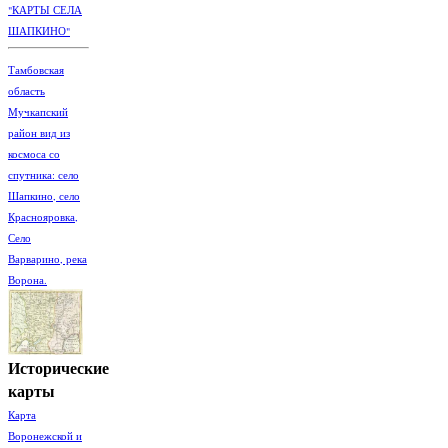
"КАРТЫ СЕЛА
ШАПКИНО"
Тамбовская
область
Мучкапский
район вид из
космоса со
спутника: село
Шапкино, село
Краснояровка,
Село
Варварино, река
Ворона.
Исторические
карты
Карта
Воронежской и