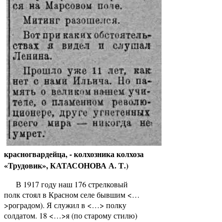
красногвардейца, - колхозника колхоза
«Трудовик», КАТАСОНОВА А. Т.)
В 1917 году наш 176 стрелковый
полк стоял в Красном селе бывшим <…
>роградом). Я служил в <…> полку
солдатом. 18 <…>я (по старому стилю)