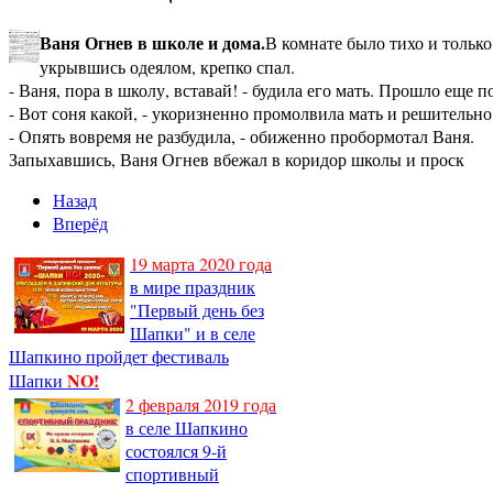
Ваня Огнев в школе и дома.
В комнате было тихо и только
укрывшись одеялом, крепко спал.
- Ваня, пора в школу, вставай! - будила его мать.
Прошло еще по
- Вот соня какой, - укоризненно промолвила мать и решительно
- Опять вовремя не разбудила, - обиженно пробормотал Ваня.
Запыхавшись, Ваня Огнев вбежал в коридор школы и проск
Назад
Вперёд
19 марта 2020 года
в мире праздник
"Первый день без
Шапки" и в селе
Шапкино пройдет фестиваль
NO!
Шапки
2 февраля 2019 года
в селе Шапкино
состоялся 9-й
спортивный