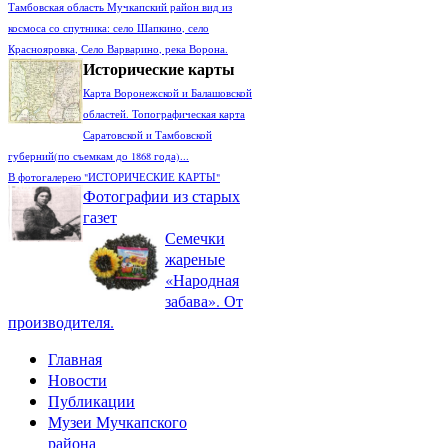
Тамбовская область Мучкапский район вид из
космоса со спутника: село Шапкино, село
Краснояровка, Село Варварино, река Ворона.
Исторические карты
Карта Воронежской и Балашовской
областей. Топографическая карта
Саратовской и Тамбовской
губерний(по съемкам до 1868 года)...
В фотогалерею "ИСТОРИЧЕСКИЕ КАРТЫ"
Фотографии из старых
газет
Семечки
жареные
«Народная
забава». От
производителя.
Главная
Новости
Публикации
Музеи Мучкапского
района