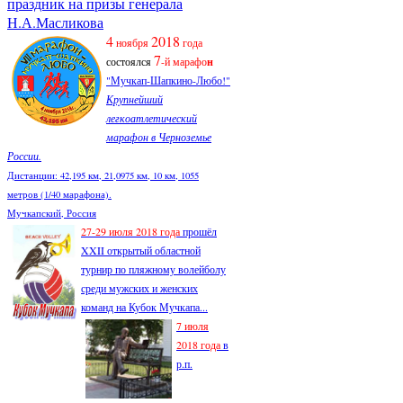
праздник на призы генерала
Н.А.Масликова
4
2018
ноября
года
7
состоялся
-й марафо
н
"Мучкап-Шапкино-Любо!"
Крупнейший
легкоатлетический
марафон в Черноземье
России.
Дистанции: 42,195 км, 21,0975 км, 10 км, 1055
метров (1/40 марафона).
Мучкапский, Россия
27-29 июля 2018 года
прошёл
XXII открытый областной
турнир по пляжному волейболу
среди мужских и женских
команд на Кубок Мучкапа...
7 июля
2018 года
в
р.п.