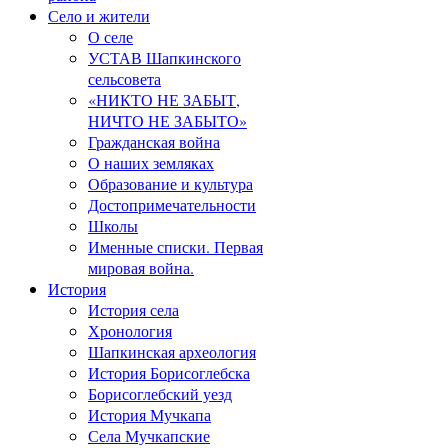
Село и жители
О селе
УСТАВ Шапкинского
сельсовета
«НИКТО НЕ ЗАБЫТ,
НИЧТО НЕ ЗАБЫТО»
Гражданская война
О наших земляках
Образование и культура
Достопримечательности
Школы
Именные списки. Первая
мировая война.
История
История села
Хронология
Шапкинская археология
История Борисоглебска
Борисоглебский уезд
История Мучкапа
Села Мучкапские