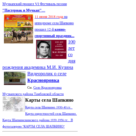
Мучкапский прошел VI Фестиваль поэзии
"Пастернак и Мучкап"
....
11 июня 2018 года
на
ипподроме села Шапкино
прошел 12-й
конно-
спортивный праздник...
100
лет
со
дня
рождения академика М.И. Кузина
Видеоролик о селе
Краснояровка
См.
Село Краснояровка
Мучкапского района Тамбовской области
Карты села Шапкино
Карта села Шапкино 1930-40 гг.
Карта окрестностей села Шапкино.
Карта Шапкинскинского района 1939-1956 гг. В
фотогалерею "КАРТЫ СЕЛА ШАПКИНО"