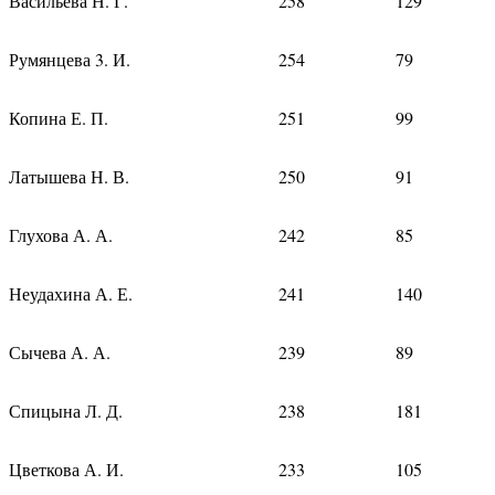
Васильева Н. Г.
258
129
Румянцева 3. И.
254
79
Копина Е. П.
251
99
Латышева Н. В.
250
91
Глухова А. А.
242
85
Неудахина А. Е.
241
140
Сычева А. А.
239
89
Спицына Л. Д.
238
181
Цветкова А. И.
233
105