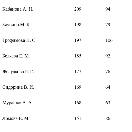
Кабанова А. Н.
209
94
Зямзина М. К.
198
79
Трофимова Н. С.
197
106
Беляева Е. М.
185
92
Желудкова Р. Г.
177
76
Сидорина В. И.
169
64
Мурашко А. А.
168
63
Ломова Е. М.
151
86