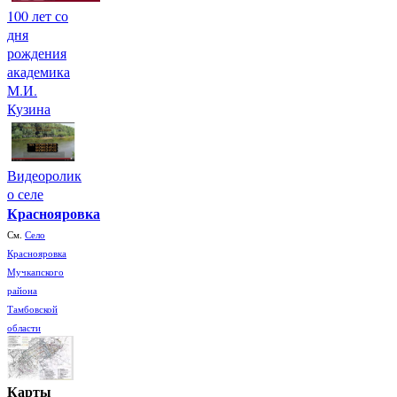
100 лет со
дня
рождения
академика
М.И.
Кузина
Видеоролик
о селе
Краснояровка
См.
Село
Краснояровка
Мучкапского
района
Тамбовской
области
Карты