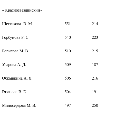
« Краснозвездинский»
Шестакова В. М.
551
214
Горбунова Р. С.
540
223
Борисова М. В.
510
215
Уварова А. Д.
509
187
Обрывкина А. Я.
506
216
Рязанова В. Е.
504
191
Милосердова М. В.
497
250