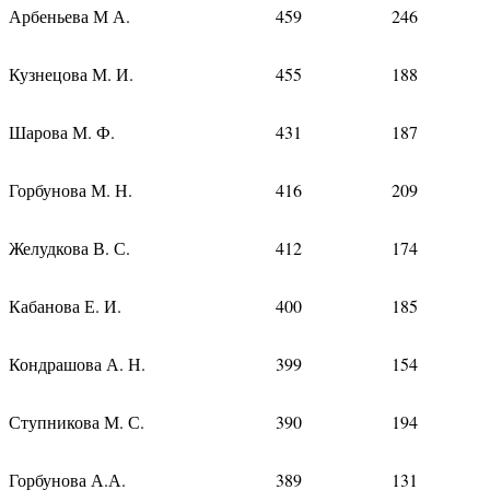
Арбеньева М А.
459
246
Кузнецова М. И.
455
188
Шарова М. Ф.
431
187
Горбунова М. Н.
416
209
Желудкова В. С.
412
174
Кабанова Е. И.
400
185
Кондрашова А. Н.
399
154
Ступникова М. С.
390
194
Горбунова А.А.
389
131