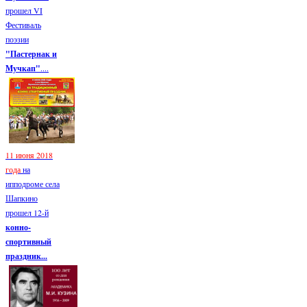
прошел VI
Фестиваль
поэзии
"Пастернак и
Мучкап"
....
11 июня 2018
года
на
ипподроме села
Шапкино
прошел 12-й
конно-
спортивный
праздник...