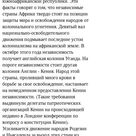
южноафриканской республики. Эти
факты говорят о том, что независимые
страны Африки твердо стоят на позиции
защиты мира и освобождения народов от
колониального угнетения. Девятый вал
национально-освободительного
движения подмывает последние устои
колониализма на африканской земле. В
октябре этого года независимость
получает английская колония Уганда. На
пороге независимости стоит другая
колония Англии - Кения. Народ этой
страны, проливший много крови в
борьбе за свое освобождение, настаивает
на немедленном предоставлении Кении
независимости. (Такие требования
выдвинули делегаты патриотических
организаций Кении на происходившей
недавно в Лондоне конференции по
вопросу о конституции Кении).
Усиливается движение народов Родезии
и Ньясаленда за выход этих стран из