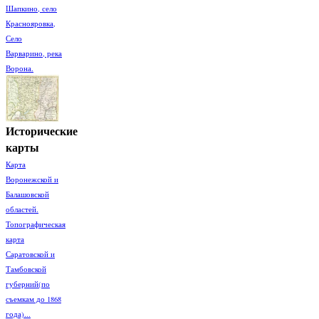
Шапкино, село
Краснояровка,
Село
Варварино, река
Ворона.
Исторические
карты
Карта
Воронежской и
Балашовской
областей.
Топографическая
карта
Саратовской и
Тамбовской
губерний(по
съемкам до 1868
года)...