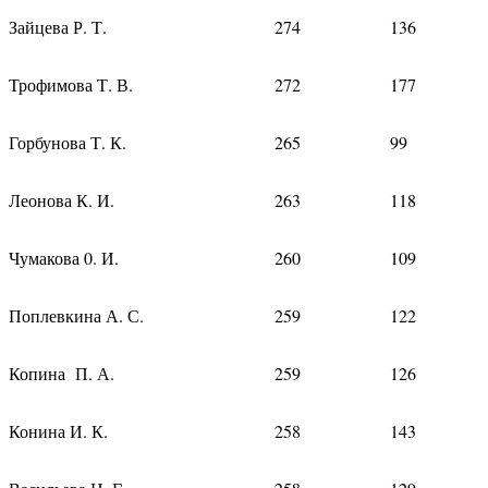
Зайцева Р. Т.
274
136
Трофимова Т. В.
272
177
Горбунова Т. К.
265
99
Леонова К. И.
263
118
Чумакова 0. И.
260
109
Поплевкина А. С.
259
122
Копина П. А.
259
126
Конина И. К.
258
143