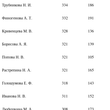
Трубникова Н. И.
334
186
Финогенова А. Т.
332
191
Кривенцева М. В.
328
136
Борисова А. Я.
321
139
Попова Н. В.
321
105
Растрепина Н. А.
321
165
Голошумова Е. Ф.
318
143
Иванова Н. В.
311
152
Любушкина М. А.
308
173