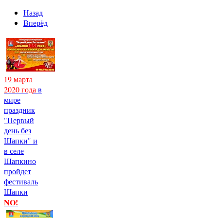
Назад
Вперёд
19 марта
2020 года
в
мире
праздник
"Первый
день без
Шапки" и
в селе
Шапкино
пройдет
фестиваль
Шапки
NO!