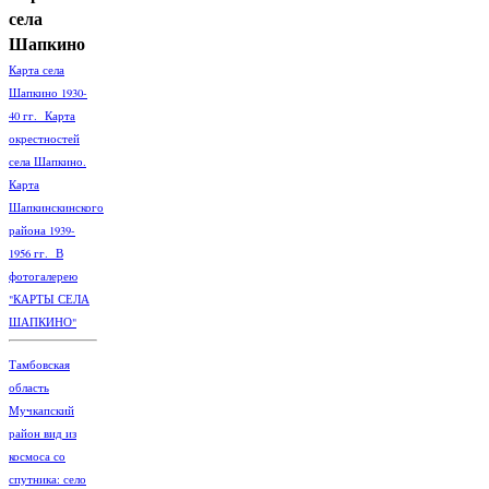
села
Шапкино
Карта села
Шапкино 1930-
40 гг. Карта
окрестностей
села Шапкино.
Карта
Шапкинскинского
района 1939-
1956 гг. В
фотогалерею
"КАРТЫ СЕЛА
ШАПКИНО"
Тамбовская
область
Мучкапский
район вид из
космоса со
спутника: село