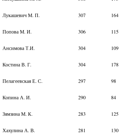
Лукашевич М. П.
307
164
Попова М. И.
306
115
Ансимова Т.И.
304
109
Костина В. Г.
304
178
Пелагеевская Е. С.
297
98
Копина А. И.
290
84
Зямзина М. К.
283
125
Хахулина А. В.
281
130