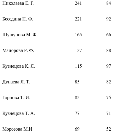
Николаева Е. Г.
241
84
Беседина Н. Ф.
221
92
Шушунова М. Ф.
165
66
Майорова Р. Ф.
137
88
Кузнецова К. Я.
115
97
Дунаева Л. Т.
85
82
Горнова Т. И.
85
75
Кузнецова Т. А.
77
71
Морозова М.И.
69
52