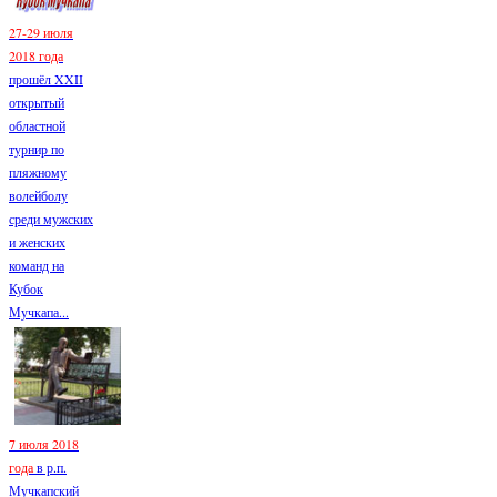
27-29 июля
2018 года
прошёл XXII
открытый
областной
турнир по
пляжному
волейболу
среди мужских
и женских
команд на
Кубок
Мучкапа...
7 июля 2018
года
в р.п.
Мучкапский