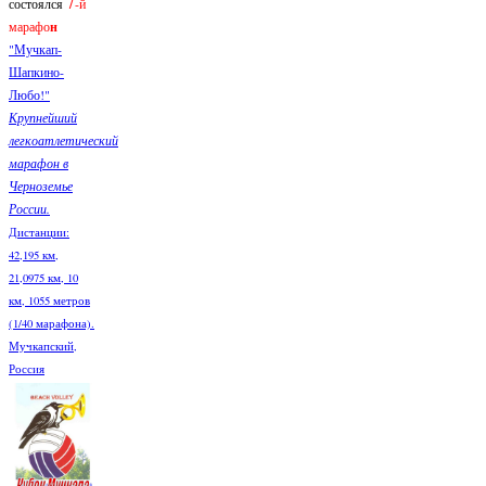
7
состоялся
-й
марафо
н
"Мучкап-
Шапкино-
Любо!"
Крупнейший
легкоатлетический
марафон в
Черноземье
России.
Дистанции:
42,195 км,
21,0975 км, 10
км, 1055 метров
(1/40 марафона).
Мучкапский,
Россия