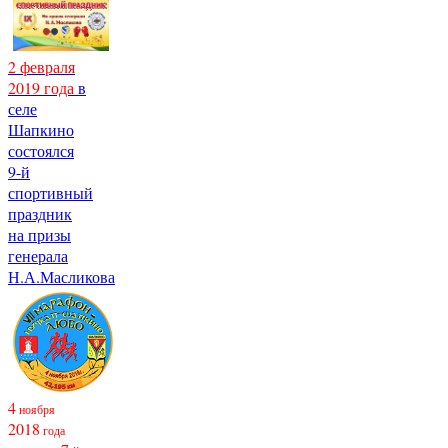
2 февраля
2019 года
в
селе
Шапкино
состоялся
9-й
спортивный
праздник
на призы
генерала
Н.А.Масликова
4
ноября
2018
года