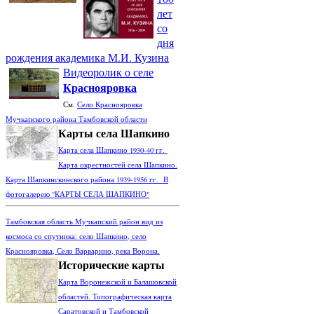
лет
со
дня
рождения академика М.И. Кузина
Видеоролик о селе
Краснояровка
См.
Село Краснояровка
Мучкапского района Тамбовской области
Карты села Шапкино
Карта села Шапкино 1930-40 гг.
Карта окрестностей села Шапкино.
Карта Шапкинскинского района 1939-1956 гг. В
фотогалерею "КАРТЫ СЕЛА ШАПКИНО"
Тамбовская область Мучкапский район вид из
космоса со спутника: село Шапкино, село
Краснояровка, Село Варварино, река Ворона.
Исторические карты
Карта Воронежской и Балашовской
областей. Топографическая карта
Саратовской и Тамбовской