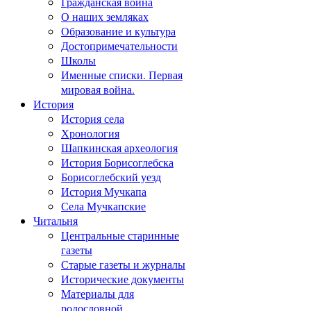
Гражданская война
О наших земляках
Образование и культура
Достопримечательности
Школы
Именные списки. Первая
мировая война.
История
История села
Хронология
Шапкинская археология
История Борисоглебска
Борисоглебский уезд
История Мучкапа
Села Мучкапские
Читальня
Центральные старинные
газеты
Старые газеты и журналы
Исторические документы
Материалы для
родословной