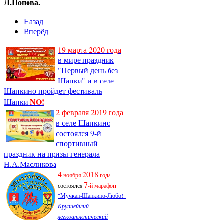
Л.Попова.
Назад
Вперёд
19 марта 2020 года
в мире праздник
"Первый день без
Шапки" и в селе
Шапкино пройдет фестиваль
NO!
Шапки
2 февраля 2019 года
в селе Шапкино
состоялся 9-й
спортивный
праздник на призы генерала
Н.А.Масликова
4
2018
ноября
года
7
состоялся
-й марафо
н
"Мучкап-Шапкино-Любо!"
Крупнейший
легкоатлетический