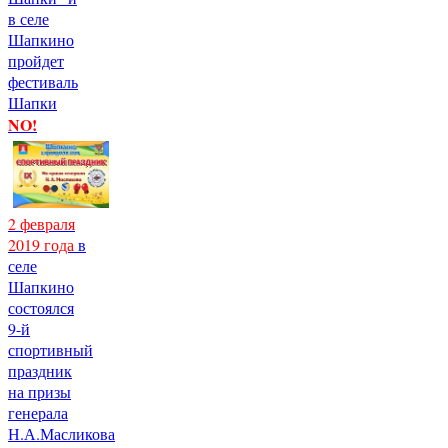
в селе
Шапкино
пройдет
фестиваль
Шапки
NO!
2 февраля
2019 года
в
селе
Шапкино
состоялся
9-й
спортивный
праздник
на призы
генерала
Н.А.Масликова