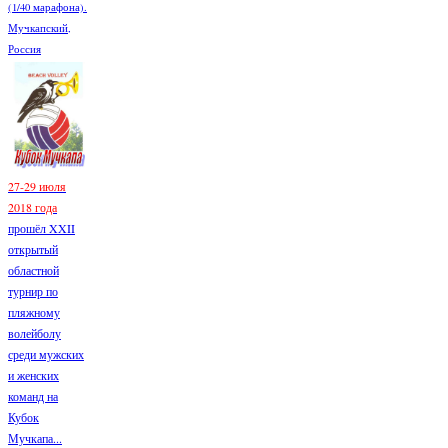
(1/40 марафона).
Мучкапский,
Россия
27-29 июля
2018 года
прошёл XXII
открытый
областной
турнир по
пляжному
волейболу
среди мужских
и женских
команд на
Кубок
Мучкапа...