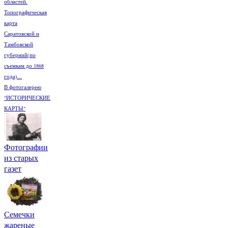
областей.
Топографическая
карта
Саратовской и
Тамбовской
губерний(по
съемкам до 1868
года)...
В фотогалерею
"ИСТОРИЧЕСКИЕ
КАРТЫ"
Фотографии
из старых
газет
Семечки
жареные