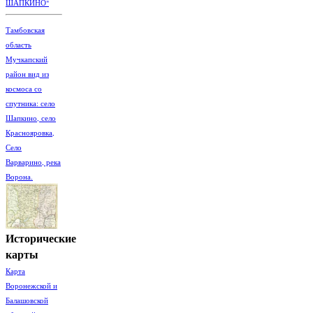
ШАПКИНО"
Тамбовская
область
Мучкапский
район вид из
космоса со
спутника: село
Шапкино, село
Краснояровка,
Село
Варварино, река
Ворона.
Исторические
карты
Карта
Воронежской и
Балашовской