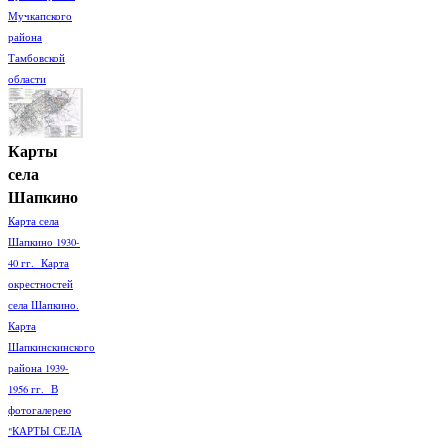
Мучкапского
района
Тамбовской
области
Карты
села
Шапкино
Карта села
Шапкино 1930-
40 гг. Карта
окрестностей
села Шапкино.
Карта
Шапкинскинского
района 1939-
1956 гг. В
фотогалерею
"КАРТЫ СЕЛА