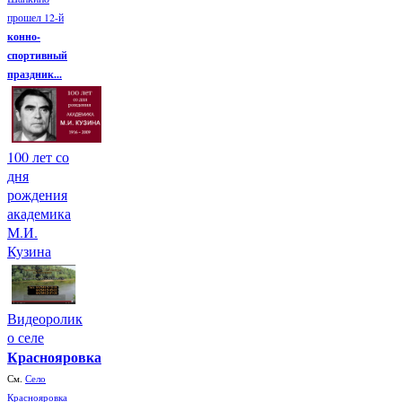
прошел 12-й
конно-
спортивный
праздник...
100 лет со
дня
рождения
академика
М.И.
Кузина
Видеоролик
о селе
Краснояровка
См.
Село
Краснояровка