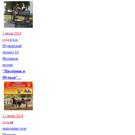
7 июля 2018
года
в р.п.
Мучкапский
прошел VI
Фестиваль
поэзии
"Пастернак и
Мучкап"
....
11 июня 2018
года
на
ипподроме села
Шапкино