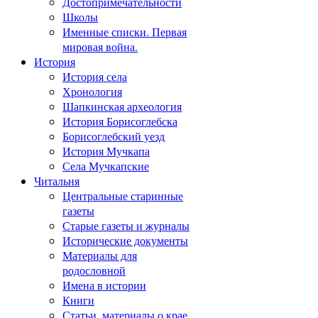
Достопримечательности
Школы
Именные списки. Первая
мировая война.
История
История села
Хронология
Шапкинская археология
История Борисоглебска
Борисоглебский уезд
История Мучкапа
Села Мучкапские
Читальня
Центральные старинные
газеты
Старые газеты и журналы
Исторические документы
Материалы для
родословной
Имена в истории
Книги
Статьи, материалы о крае