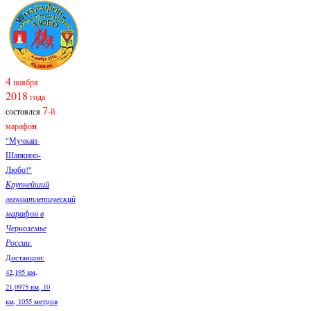
4
ноября
2018
года
7
состоялся
-й
марафо
н
"Мучкап-
Шапкино-
Любо!"
Крупнейший
легкоатлетический
марафон в
Черноземье
России.
Дистанции:
42,195 км,
21,0975 км, 10
км, 1055 метров