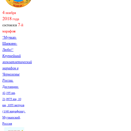
4
ноября
2018
года
7
состоялся
-й
марафо
н
"Мучкап-
Шапкино-
Любо!"
Крупнейший
легкоатлетический
марафон в
Черноземье
России.
Дистанции:
42,195 км,
21,0975 км, 10
км, 1055 метров
(1/40 марафона).
Мучкапский,
Россия