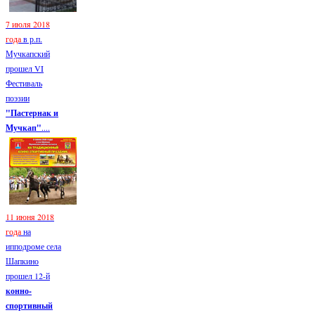
7 июля 2018
года
в р.п.
Мучкапский
прошел VI
Фестиваль
поэзии
"Пастернак и
Мучкап"
....
11 июня 2018
года
на
ипподроме села
Шапкино
прошел 12-й
конно-
спортивный