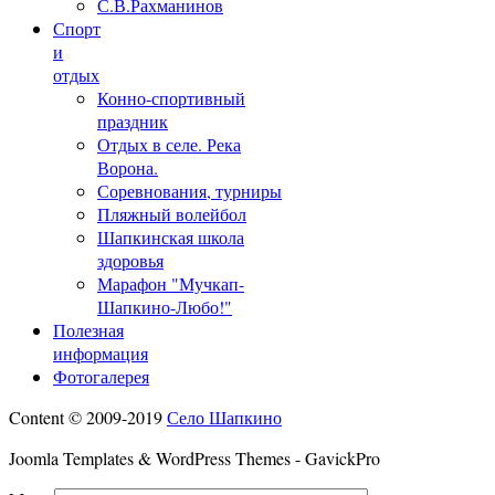
С.В.Рахманинов
Спорт
и
отдых
Конно-спортивный
праздник
Отдых в селе. Река
Ворона.
Соревнования, турниры
Пляжный волейбол
Шапкинская школа
здоровья
Марафон "Мучкап-
Шапкино-Любо!"
Полезная
информация
Фотогалерея
Content © 2009-2019
Село Шапкино
Joomla Templates & WordPress Themes - GavickPro