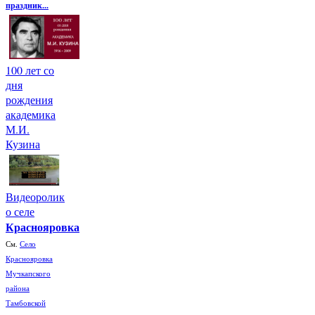
праздник...
100 лет со
дня
рождения
академика
М.И.
Кузина
Видеоролик
о селе
Краснояровка
См.
Село
Краснояровка
Мучкапского
района
Тамбовской