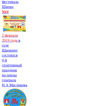
фестиваль
Шапки
NO!
2 февраля
2019 года
в
селе
Шапкино
состоялся
9-й
спортивный
праздник
на призы
генерала
Н.А.Масликова