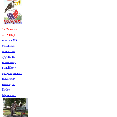
27-29 июля
2018 года
прошёл XXII
открытый
областной
турнир по
пляжному
волейболу
среди мужских
и женских
команд на
Кубок
Мучкапа...