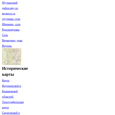
Мучкапский
район вид из
космоса со
спутника: село
Шапкино, село
Краснояровка,
Село
Варварино, река
Ворона.
Исторические
карты
Карта
Воронежской и
Балашовской
областей.
Топографическая
карта
Саратовской и