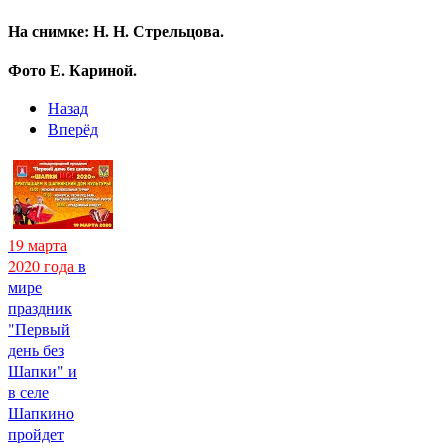
На снимке: Н. Н. Стрельцова.
Фото Е. Кариной.
Назад
Вперёд
19 марта
2020 года
в
мире
праздник
"Первый
день без
Шапки" и
в селе
Шапкино
пройдет