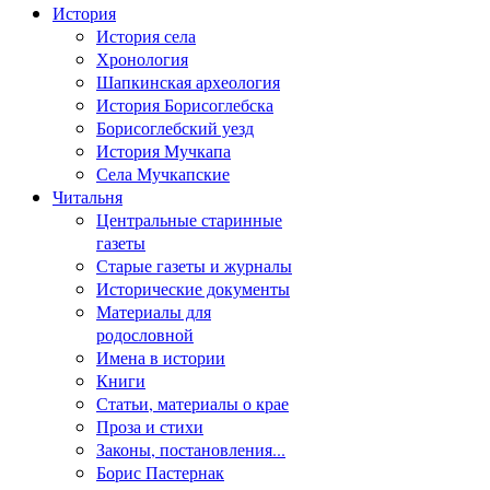
История
История села
Хронология
Шапкинская археология
История Борисоглебска
Борисоглебский уезд
История Мучкапа
Села Мучкапские
Читальня
Центральные старинные
газеты
Старые газеты и журналы
Исторические документы
Материалы для
родословной
Имена в истории
Книги
Статьи, материалы о крае
Проза и стихи
Законы, постановления...
Борис Пастернак