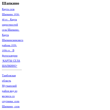
Шапкино
Карта села
Шапкино 1930-
40 гг. Карта
окрестностей
села Шапкино.
Карта
Шапкинскинского
района 1939-
1956 гг. В
фотогалерею
"КАРТЫ СЕЛА
ШАПКИНО"
Тамбовская
область
Мучкапский
район вид из
космоса со
спутника: село
Шапкино, село