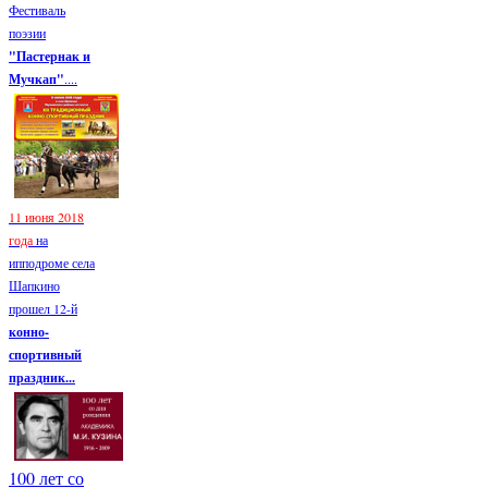
Фестиваль
поэзии
"Пастернак и
Мучкап"
....
11 июня 2018
года
на
ипподроме села
Шапкино
прошел 12-й
конно-
спортивный
праздник...
100 лет со