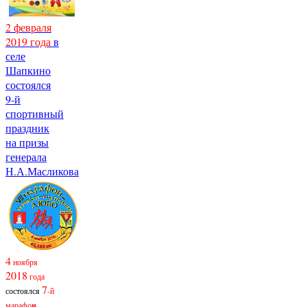
2 февраля
2019 года
в
селе
Шапкино
состоялся
9-й
спортивный
праздник
на призы
генерала
Н.А.Масликова
4
ноября
2018
года
7
состоялся
-й
марафо
н