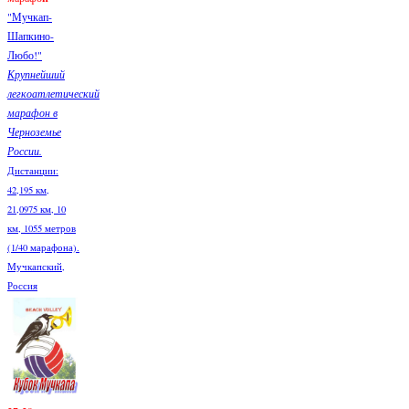
"Мучкап-
Шапкино-
Любо!"
Крупнейший
легкоатлетический
марафон в
Черноземье
России.
Дистанции:
42,195 км,
21,0975 км, 10
км, 1055 метров
(1/40 марафона).
Мучкапский,
Россия