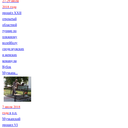
27-29 июля
2018 года
прошёл XXII
открытый
областной
турнир по
пляжному
волейболу
среди мужских
и женских
команд на
Кубок
Мучкапа...
7 июля 2018
года
в р.п.
Мучкапский
прошел VI