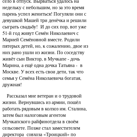
село в отпуск. Вырваться удалось на
недельку с небольшим, но за это время
парень успел жениться! Погуляли они с
девушкой Машей три денёчка и решили
сыграть свадьбу! И до сих пор, вот уже
51-й год живут Семён Николаевич с
Марией Семёновной вместе. Родили
пятерых детей, но, к сожалению, двое из
них рано ушли из жизни. По соседству
живёт сын Виктор, в Мучкапе - дочь
Марина, а ещё одна дочка Татьяна - в
Москве. У всех есть свои дети, так что
семья у Семёна Николаевича богатая,
дружная!
Рассказал мне ветеран и о трудовой
жизни. Вернувшись из армии, пошёл
работать рядовым в колхоз им. Сталина,
затем был налоговым агентом
Мучкапского райфинотдела в своём
сельсовете. Позже стал заместителем
директора совхоза «Троицкий» по