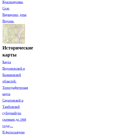
Краснояровка,
Село
Варварино, река
Ворона.
Исторические
карты
Карта
Воронежской и
Балашовской
областей.
Топографическая
карта
Саратовской и
Тамбовской
губерний(по
съемкам до 1868
года)...
В фотогалерею