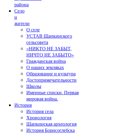
района
Село
и
жители
О селе
УСТАВ Шапкинского
сельсовета
«НИКТО НЕ ЗАБЫТ,
НИЧТО НЕ ЗАБЫТО»
Гражданская война
О наших земляках
Образование и культура
Достопримечательности
Школы
Именные списки. Первая
мировая война.
История
История села
Хронология
Шапкинская археология
История Борисоглебска