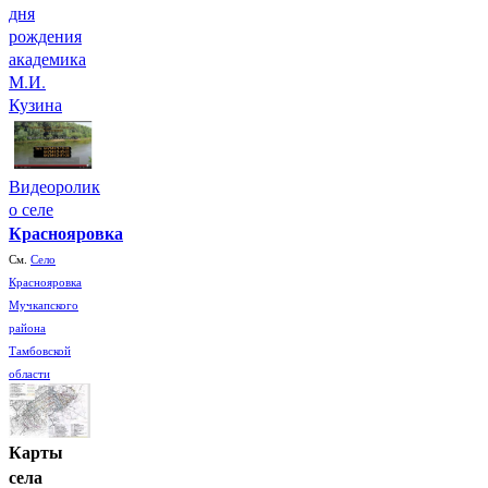
дня
рождения
академика
М.И.
Кузина
Видеоролик
о селе
Краснояровка
См.
Село
Краснояровка
Мучкапского
района
Тамбовской
области
Карты
села