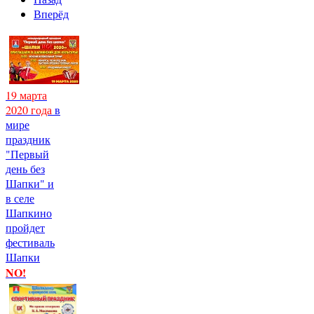
Вперёд
19 марта
2020 года
в
мире
праздник
"Первый
день без
Шапки" и
в селе
Шапкино
пройдет
фестиваль
Шапки
NO!