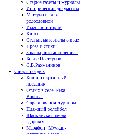
Старые газеты и журналы
Исторические документы
Материалы для
родословной
Имена в истории
Книги
Статьи, материалы о крае
Проза и стихи
Законы, постановления...
Борис Пастернак
С.В.Рахманинов
Спорт и отдых
Конно-спортивный
праздник
Отдых в селе. Река
Ворона.
Соревнования, турниры
Пляжный волейбол
Шапкинская школа
здоровья
Марафон "Мучкап-
Шапкино-Любо!"