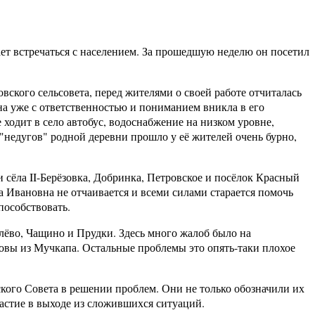
т встречаться с населением. За прошедшую неделю он посетил
ского сельсовета, перед жителями о своей работе отчиталась
на уже с ответственностью и пониманием вникла в его
 ходит в село автобус, водоснабжение на низком уровне,
"недугов" родной деревни прошло у её жителей очень бурно,
сёла II-Берёзовка, Добринка, Петровское и посёлок Красный
 Ивановна не отчаивается и всеми силами старается помочь
пособствовать.
ёво, Чащино и Прудки. Здесь много жалоб было на
овы из Мучкапа. Остальные проблемы это опять-таки плохое
кого Совета в решении проблем. Они не только обозначили их
частие в выходе из сложившихся ситуаций.