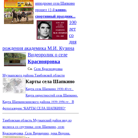
ипподроме села Шапкино
прошел 12-й
конно-
спортивный праздник...
100
лет
со
дня
рождения академика М.И. Кузина
Видеоролик о селе
Краснояровка
См.
Село Краснояровка
Мучкапского района Тамбовской области
Карты села Шапкино
Карта села Шапкино 1930-40 гг.
Карта окрестностей села Шапкино.
Карта Шапкинскинского района 1939-1956 гг. В
фотогалерею "КАРТЫ СЕЛА ШАПКИНО"
Тамбовская область Мучкапский район вид из
космоса со спутника: село Шапкино, село
Краснояровка, Село Варварино, река Ворона.