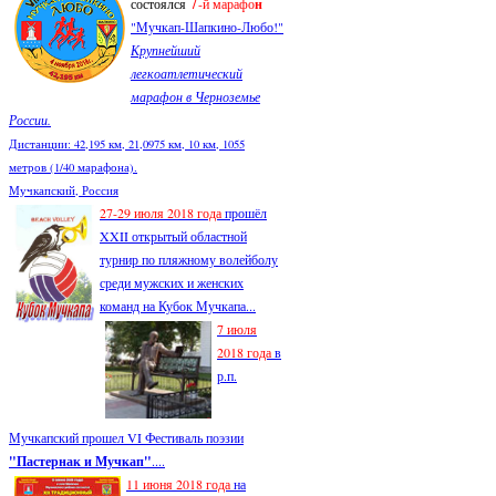
7
состоялся
-й марафо
н
"Мучкап-Шапкино-Любо!"
Крупнейший
легкоатлетический
марафон в Черноземье
России.
Дистанции: 42,195 км, 21,0975 км, 10 км, 1055
метров (1/40 марафона).
Мучкапский, Россия
27-29 июля 2018 года
прошёл
XXII открытый областной
турнир по пляжному волейболу
среди мужских и женских
команд на Кубок Мучкапа...
7 июля
2018 года
в
р.п.
Мучкапский прошел VI Фестиваль поэзии
"Пастернак и Мучкап"
....
11 июня 2018 года
на