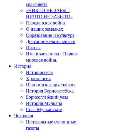
сельсовета
«НИКТО НЕ ЗАБЫТ,
НИЧТО НЕ ЗАБЫТО»
Гражданская война
О наших земляках
Образование и культура
Достопримечательности
Школы
Именные списки. Первая
мировая война.
История
История села
Хронология
Шапкинская археология
История Борисоглебска
Борисоглебский уезд
История Мучкапа
Села Мучкапские
Читальня
Центральные старинные
газеты