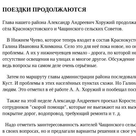
ПОЕЗДКИ ПРОДОЛЖАЮТСЯ
Глава нашего района Александр Андреевич Хоружий продолжае
сёла Краснокустовского и Чащинского сельских Советов.
В Нижнем Чуево, которое теперь входит в состав Краснокустов
Галина Ивановна Климкина. Село это для неё пока новое, но о
проблемы. А их у нижнечуевцев немало - дорога, по которой не
отсутствие освещения на улицах и многое другое. Обсуждение 
ведь вопросы на самом деле очень серьёзные.
Затем по маршруту главы администрации района последовали 
Куст. И проблемы в этих населённых пунктах схожи. Но Галина
людям. Это отметил в её работе А. А. Хоружий и пообещал пос
Также на этой неделе Александр Андреевич проехал Коростел
сотрудников "скорой помощи", которые не выезжают на их выз
покрытие дорог, водопровод, требующий ремонта и т. д.
Надо отметить заинтересованность жителей Чащинского сельс
в своих вопросах, но и предлагали варианты решения и свое у