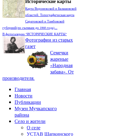
Исторические карты
Карта Воронежской и Балашовской
областей. Топографическая карта
Саратовской и Тамбовской
губерний(по съемкам до 1868 года)...
В фотогалерею "ИСТОРИЧЕСКИЕ КАРТЫ"
Фотографии из старых
газет
Семечки
жареные
«Народная
забава». От
производителя.
Главная
Новости
Публикации
Музеи Мучкапского
района
Село и жители
О селе
УСТАВ Шапкинского