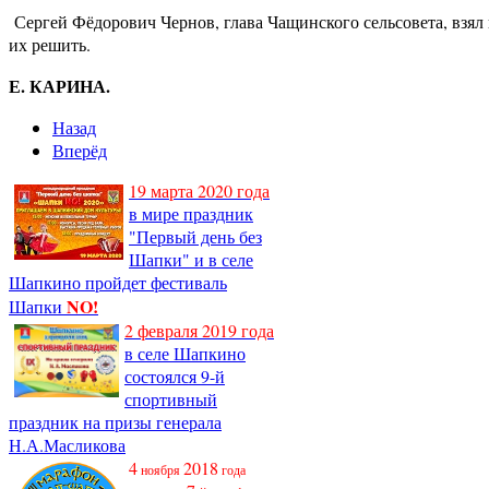
Сергей Фёдорович Чернов, глава Чащинского сельсовета, взял 
их решить.
Е. КАРИНА.
Назад
Вперёд
19 марта 2020 года
в мире праздник
"Первый день без
Шапки" и в селе
Шапкино пройдет фестиваль
NO!
Шапки
2 февраля 2019 года
в селе Шапкино
состоялся 9-й
спортивный
праздник на призы генерала
Н.А.Масликова
4
2018
ноября
года