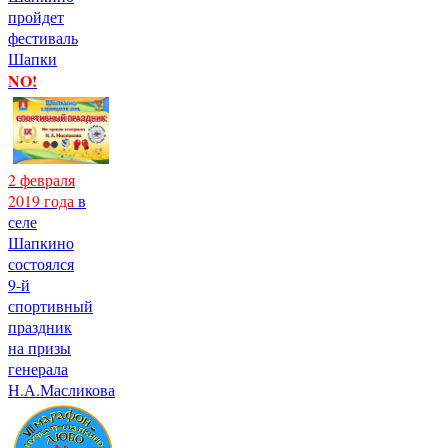
пройдет
фестиваль
Шапки
NO!
2 февраля
2019 года
в
селе
Шапкино
состоялся
9-й
спортивный
праздник
на призы
генерала
Н.А.Масликова