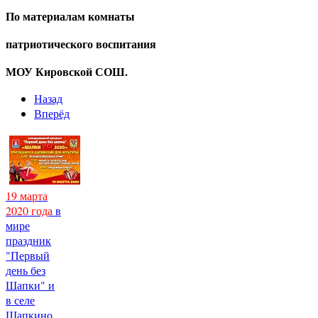
По материалам комнаты
патриотического воспитания
МОУ Кировской СОШ.
Назад
Вперёд
19 марта
2020 года
в
мире
праздник
"Первый
день без
Шапки" и
в селе
Шапкино