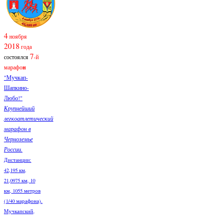
4
ноября
2018
года
7
состоялся
-й
марафо
н
"Мучкап-
Шапкино-
Любо!"
Крупнейший
легкоатлетический
марафон в
Черноземье
России.
Дистанции:
42,195 км,
21,0975 км, 10
км, 1055 метров
(1/40 марафона).
Мучкапский,