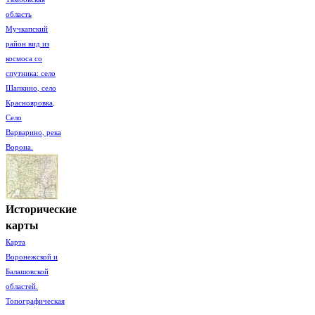
область
Мучкапский
район вид из
космоса со
спутника: село
Шапкино, село
Краснояровка,
Село
Варварино, река
Ворона.
Исторические
карты
Карта
Воронежской и
Балашовской
областей.
Топографическая