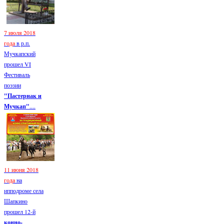
7 июля 2018
года
в р.п.
Мучкапский
прошел VI
Фестиваль
поэзии
"Пастернак и
Мучкап"
....
11 июня 2018
года
на
ипподроме села
Шапкино
прошел 12-й
конно-