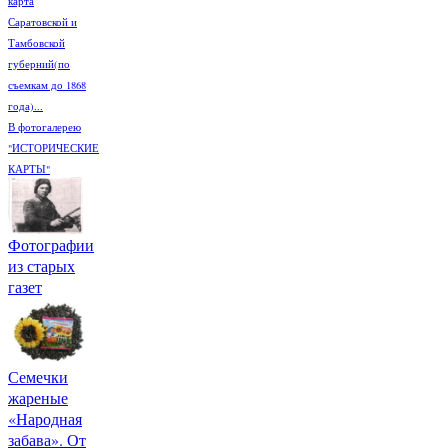
карта
Саратовской и
Тамбовской
губерний(по
съемкам до 1868
года)...
В фотогалерею
"ИСТОРИЧЕСКИЕ
КАРТЫ"
Фотографии
из старых
газет
Семечки
жареные
«Народная
забава». От