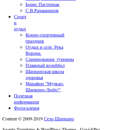
Борис Пастернак
С.В.Рахманинов
Спорт
и
отдых
Конно-спортивный
праздник
Отдых в селе. Река
Ворона.
Соревнования, турниры
Пляжный волейбол
Шапкинская школа
здоровья
Марафон "Мучкап-
Шапкино-Любо!"
Полезная
информация
Фотогалерея
Content © 2009-2019
Село Шапкино
Joomla Templates & WordPress Themes - GavickPro