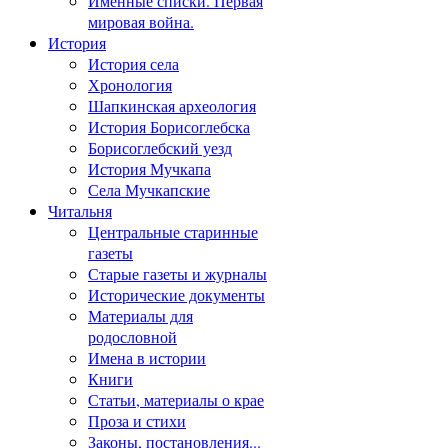
Именные списки. Первая
мировая война.
История
История села
Хронология
Шапкинская археология
История Борисоглебска
Борисоглебский уезд
История Мучкапа
Села Мучкапские
Читальня
Центральные старинные
газеты
Старые газеты и журналы
Исторические документы
Материалы для
родословной
Имена в истории
Книги
Статьи, материалы о крае
Проза и стихи
Законы, постановления...