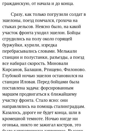
гражданскую, от начала и до конца.
Сразу, как только погрузили солдат в
эшелоны, поезд помчался, грохоча на
стыках рельсов. Неясно было, на какой
участок фронта уходил эшелон. Бойцы
сгрудились на полу около горящей
буржуйки, курили, изредка
перебрасывались словами. Мелькали
станции и полустанки, разъезды, а поезд
все набирал скорость. Миновали
Кирсанов, Балашов, Ртищево, Филоново.
Глубокой ночью эшелон остановился на
станции Иловая. Перед бойцами была
поставлена задача: форсированным
маршем продвигаться к ближайшему
участку фронта. Стало ясно: они
направлялись на помощь сталинградцам.
Казалось, дороге не будет конца, шли в
кромешной темноте. Ночью нигде ни
огонька, никто не зажигал костров, это
было категорически запрещено. Высоко