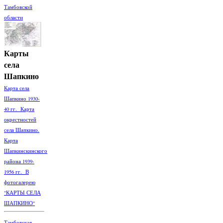
Тамбовской
области
Карты
села
Шапкино
Карта села
Шапкино 1930-
40 гг. Карта
окрестностей
села Шапкино.
Карта
Шапкинскинского
района 1939-
1956 гг. В
фотогалерею
"КАРТЫ СЕЛА
ШАПКИНО"
Тамбовская