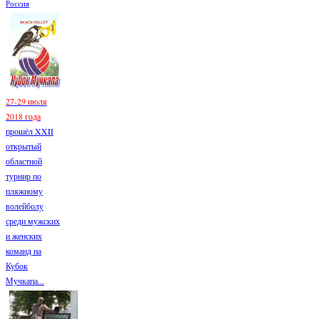
Россия
27-29 июля
2018 года
прошёл XXII
открытый
областной
турнир по
пляжному
волейболу
среди мужских
и женских
команд на
Кубок
Мучкапа...