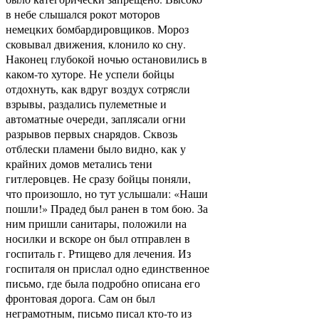
в небе слышался рокот моторов
немецких бомбардировщиков. Мороз
сковывал движения, клонило ко сну.
Наконец глубокой ночью остановились в
каком-то хуторе. Не успели бойцы
отдохнуть, как вдруг воздух сотрясли
взрывы, раздались пулеметные и
автоматные очереди, заплясали огни
разрывов первых снарядов. Сквозь
отблески пламени было видно, как у
крайних домов метались тени
гитлеровцев. Не сразу бойцы поняли,
что произошло, но тут услышали: «Наши
пошли!» Прадед был ранен в том бою. За
ним пришли санитары, положили на
носилки и вскоре он был отправлен в
госпиталь г. Ртищево для лечения. Из
госпиталя он прислал одно единственное
письмо, где была подробно описана его
фронтовая дорога. Сам он был
неграмотным, письмо писал кто-то из