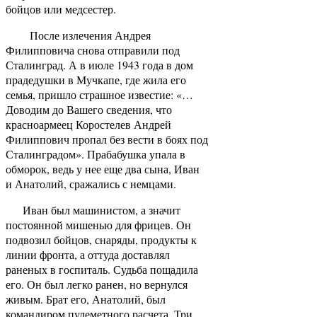
бойцов или медсестер.
После излечения Андрея
Филипповича снова отправили под
Сталинград. А в июле 1943 года в дом
прадедушки в Мучкапе, где жила его
семья, пришло страшное известие: «…
Доводим до Вашего сведения, что
красноармеец Коростелев Андрей
Филиппович пропал без вести в боях под
Сталинградом». Прабабушка упала в
обморок, ведь у нее еще два сына, Иван
и Анатолий, сражались с немцами.
Иван был машинистом, а значит
постоянной мишенью для фрицев. Он
подвозил бойцов, снаряды, продукты к
линии фронта, а оттуда доставлял
раненых в госпиталь. Судьба пощадила
его. Он был легко ранен, но вернулся
живым. Брат его, Анатолий, был
командиром пулеметного расчета. Три