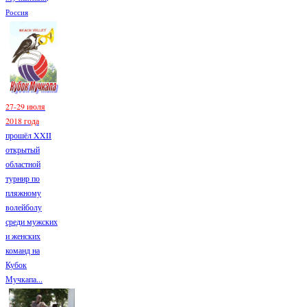
Россия
27-29 июля
2018 года
прошёл XXII
открытый
областной
турнир по
пляжному
волейболу
среди мужских
и женских
команд на
Кубок
Мучкапа...