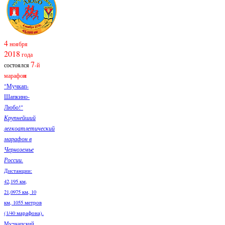
4
ноября
2018
года
7
состоялся
-й
марафо
н
"Мучкап-
Шапкино-
Любо!"
Крупнейший
легкоатлетический
марафон в
Черноземье
России.
Дистанции:
42,195 км,
21,0975 км, 10
км, 1055 метров
(1/40 марафона).
Мучкапский,