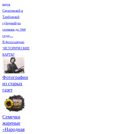
карта
Саратовской и
Тамбовской
губерний(по
съемкам до 1868
года)...
В фотогалерею
"ИСТОРИЧЕСКИЕ
КАРТЫ"
Фотографии
из старых
газет
Семечки
жареные
«Народная