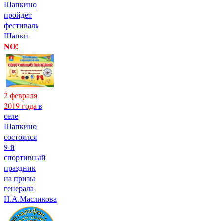
Шапкино
пройдет
фестиваль
Шапки
NO!
2 февраля
2019 года
в
селе
Шапкино
состоялся
9-й
спортивный
праздник
на призы
генерала
Н.А.Масликова