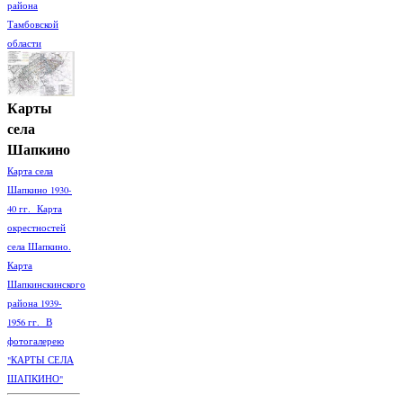
района
Тамбовской
области
Карты
села
Шапкино
Карта села
Шапкино 1930-
40 гг. Карта
окрестностей
села Шапкино.
Карта
Шапкинскинского
района 1939-
1956 гг. В
фотогалерею
"КАРТЫ СЕЛА
ШАПКИНО"