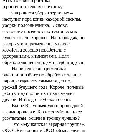
АПК готовят зернотока,
зерноочистительную технику.
Завершится уборка зерновых –
наступит пора копки сахарной свеклы,
уборки подсолнечника. К слову,
состояние посевов этих технических
культур очень хорошее. На площадях, по
которым они размещены, многие
хозяйства хорошо поработали с
удобрениями, химикатами. Поля
обработаны пестицидами, гербицидами.
Наши сельские труженики
закончили работу по обработке черных
паров, создав тем самым задел под
урожай будущего года. Короче, полевые
работы идут, один их цикл сменяет
другой. И так до глубокой осени.
- Выше Вы упомянули о прошедшей
взаимопроверке. Какие хозяйства по ее
результатам вошли в тройку лучших?
- Это «Мучкапская аграрная группа»,
ООО «Виктория» и ООО «Земеледелец».