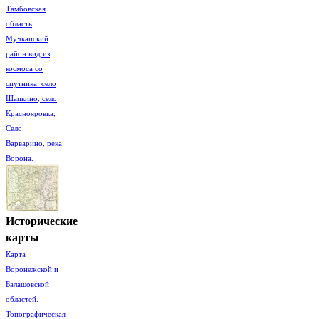
Тамбовская
область
Мучкапский
район вид из
космоса со
спутника: село
Шапкино, село
Краснояровка,
Село
Варварино, река
Ворона.
Исторические
карты
Карта
Воронежской и
Балашовской
областей.
Топографическая