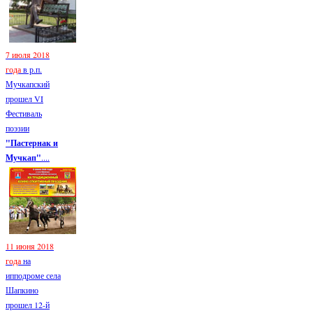
7 июля 2018
года
в р.п.
Мучкапский
прошел VI
Фестиваль
поэзии
"Пастернак и
Мучкап"
....
11 июня 2018
года
на
ипподроме села
Шапкино
прошел 12-й