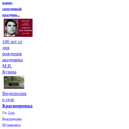
конно-
спортивный
праздник...
100 лет со
дня
рождения
академика
М.И.
Кузина
Видеоролик
о селе
Краснояровка
См.
Село
Краснояровка
Мучкапского