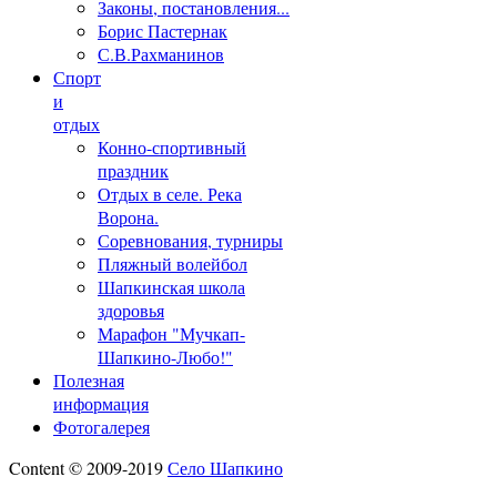
Законы, постановления...
Борис Пастернак
С.В.Рахманинов
Спорт
и
отдых
Конно-спортивный
праздник
Отдых в селе. Река
Ворона.
Соревнования, турниры
Пляжный волейбол
Шапкинская школа
здоровья
Марафон "Мучкап-
Шапкино-Любо!"
Полезная
информация
Фотогалерея
Content © 2009-2019
Село Шапкино