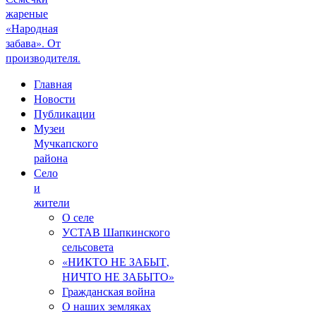
жареные
«Народная
забава». От
производителя.
Главная
Новости
Публикации
Музеи
Мучкапского
района
Село
и
жители
О селе
УСТАВ Шапкинского
сельсовета
«НИКТО НЕ ЗАБЫТ,
НИЧТО НЕ ЗАБЫТО»
Гражданская война
О наших земляках