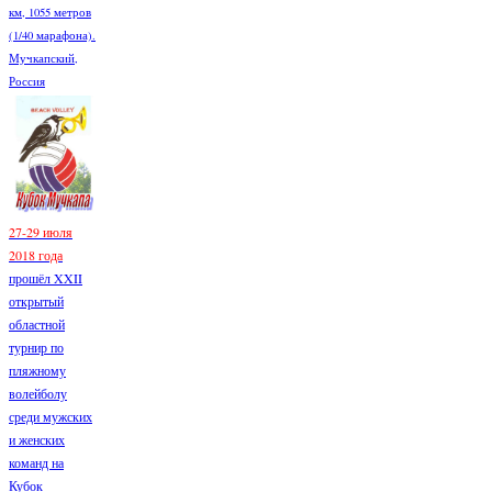
км, 1055 метров
(1/40 марафона).
Мучкапский,
Россия
27-29 июля
2018 года
прошёл XXII
открытый
областной
турнир по
пляжному
волейболу
среди мужских
и женских
команд на
Кубок