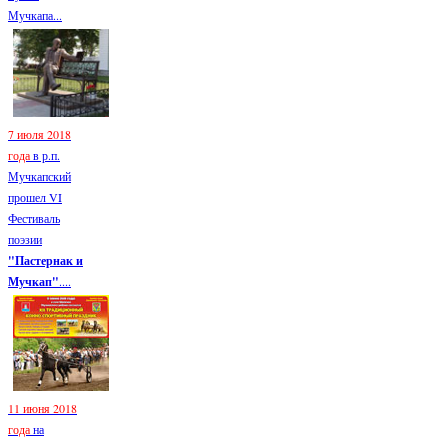
Мучкапа...
7 июля 2018
года
в р.п.
Мучкапский
прошел VI
Фестиваль
поэзии
"Пастернак и
Мучкап"
....
11 июня 2018
года
на