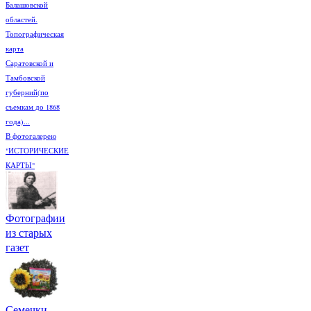
Балашовской
областей.
Топографическая
карта
Саратовской и
Тамбовской
губерний(по
съемкам до 1868
года)...
В фотогалерею
"ИСТОРИЧЕСКИЕ
КАРТЫ"
Фотографии
из старых
газет
Семечки