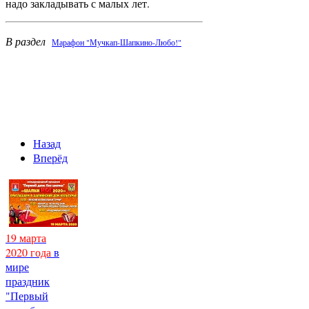
надо закладывать с малых лет.
В раздел
Марафон "Мучкап-Шапкино-Любо!"
Назад
Вперёд
19 марта
2020 года
в
мире
праздник
"Первый