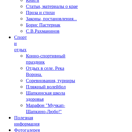
Статьи, материалы о крае
Проза и стихи
Законы, постановления...
Борис Пастернак
С.В.Рахманинов
Спорт
и
отдых
Конно-спортивный
праздник
Отдых в селе. Река
Ворона.
Соревнования, турниры
Пляжный волейбол
Шапкинская школа
здоровья
Марафон "Мучкап-
Шапкино-Любо!"
Полезная
информация
Фотогалерея