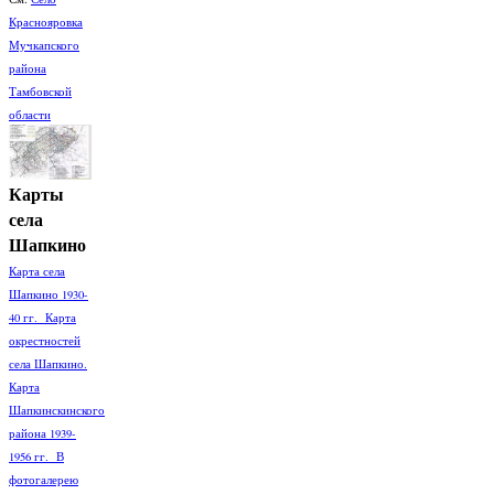
Краснояровка
Мучкапского
района
Тамбовской
области
Карты
села
Шапкино
Карта села
Шапкино 1930-
40 гг. Карта
окрестностей
села Шапкино.
Карта
Шапкинскинского
района 1939-
1956 гг. В
фотогалерею