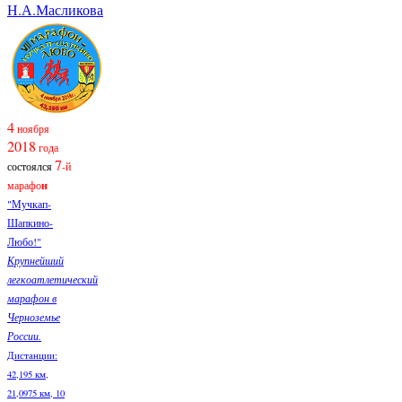
Н.А.Масликова
4
ноября
2018
года
7
состоялся
-й
марафо
н
"Мучкап-
Шапкино-
Любо!"
Крупнейший
легкоатлетический
марафон в
Черноземье
России.
Дистанции:
42,195 км,
21,0975 км, 10