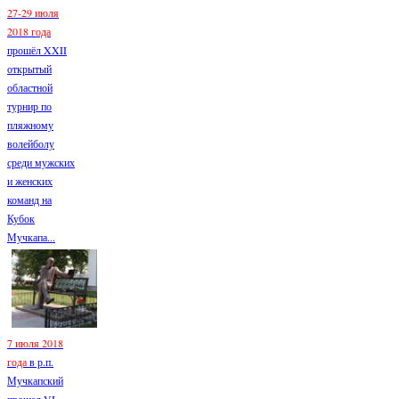
27-29 июля
2018 года
прошёл XXII
открытый
областной
турнир по
пляжному
волейболу
среди мужских
и женских
команд на
Кубок
Мучкапа...
7 июля 2018
года
в р.п.
Мучкапский
прошел VI