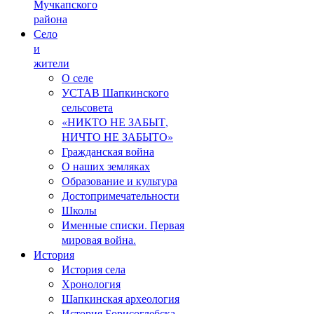
Мучкапского
района
Село
и
жители
О селе
УСТАВ Шапкинского
сельсовета
«НИКТО НЕ ЗАБЫТ,
НИЧТО НЕ ЗАБЫТО»
Гражданская война
О наших земляках
Образование и культура
Достопримечательности
Школы
Именные списки. Первая
мировая война.
История
История села
Хронология
Шапкинская археология
История Борисоглебска