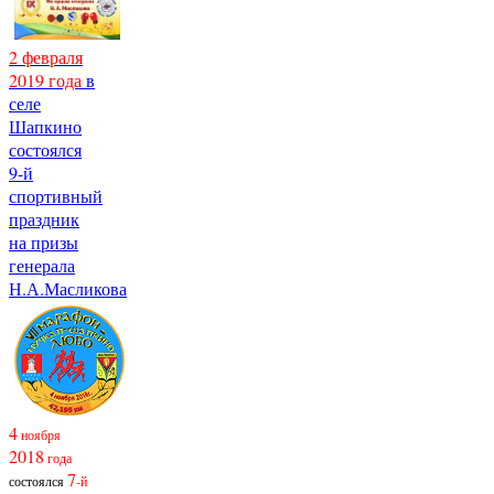
2 февраля
2019 года
в
селе
Шапкино
состоялся
9-й
спортивный
праздник
на призы
генерала
Н.А.Масликова
4
ноября
2018
года
7
состоялся
-й