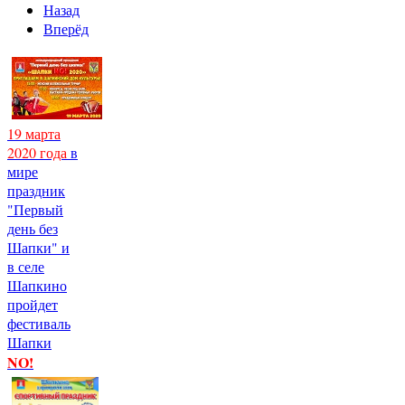
Назад
Вперёд
19 марта
2020 года
в
мире
праздник
"Первый
день без
Шапки" и
в селе
Шапкино
пройдет
фестиваль
Шапки
NO!