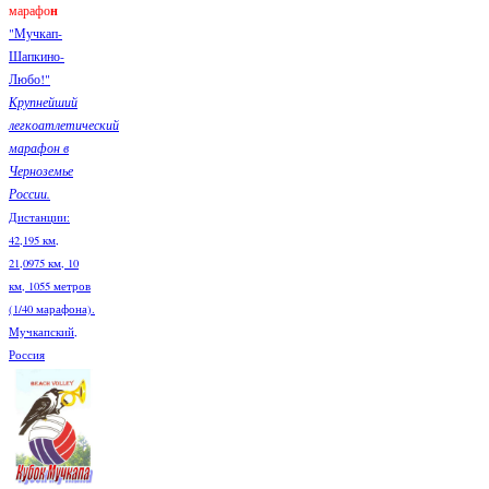
марафо
н
"Мучкап-
Шапкино-
Любо!"
Крупнейший
легкоатлетический
марафон в
Черноземье
России.
Дистанции:
42,195 км,
21,0975 км, 10
км, 1055 метров
(1/40 марафона).
Мучкапский,
Россия