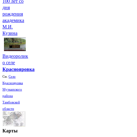
100 лет со
дня
рождения
академика
М.И.
Кузина
Видеоролик
о селе
Краснояровка
См.
Село
Краснояровка
Мучкапского
района
Тамбовской
области
Карты