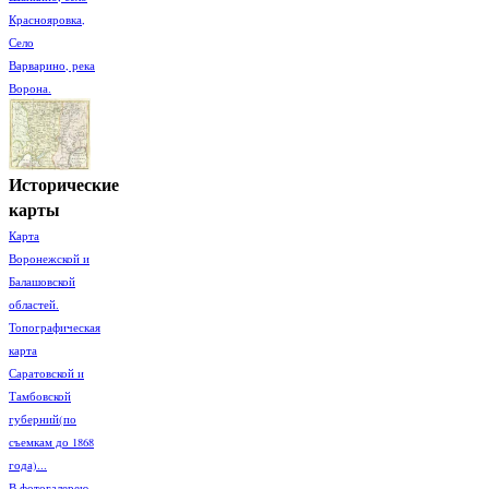
Краснояровка,
Село
Варварино, река
Ворона.
Исторические
карты
Карта
Воронежской и
Балашовской
областей.
Топографическая
карта
Саратовской и
Тамбовской
губерний(по
съемкам до 1868
года)...
В фотогалерею