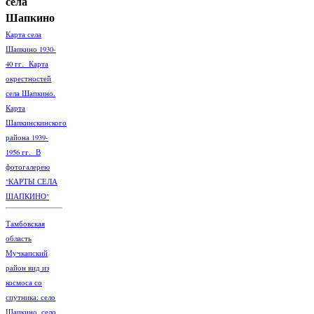
села
Шапкино
Карта села
Шапкино 1930-
40 гг. Карта
окрестностей
села Шапкино.
Карта
Шапкинскинского
района 1939-
1956 гг. В
фотогалерею
"КАРТЫ СЕЛА
ШАПКИНО"
Тамбовская
область
Мучкапский
район вид из
космоса со
спутника: село
Шапкино, село