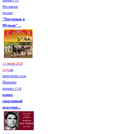
Фестиваль
поэзии
"Пастернак и
Мучкап"
....
11 июня 2018
года
на
ипподроме села
Шапкино
прошел 12-й
конно-
спортивный
праздник...