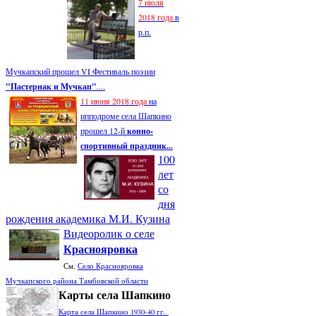
7 июля
2018 года
в
р.п.
Мучкапский прошел VI Фестиваль поэзии
"Пастернак и Мучкап"
....
11 июня 2018 года
на
ипподроме села Шапкино
прошел 12-й
конно-
спортивный праздник...
100
лет
со
дня
рождения академика М.И. Кузина
Видеоролик о селе
Краснояровка
См.
Село Краснояровка
Мучкапского района Тамбовской области
Карты села Шапкино
Карта села Шапкино 1930-40 гг.