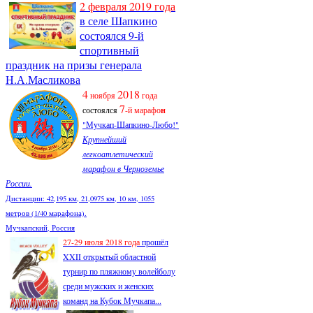
2 февраля 2019 года
в селе Шапкино
состоялся 9-й
спортивный
праздник на призы генерала
Н.А.Масликова
4
2018
ноября
года
7
состоялся
-й марафо
н
"Мучкап-Шапкино-Любо!"
Крупнейший
легкоатлетический
марафон в Черноземье
России.
Дистанции: 42,195 км, 21,0975 км, 10 км, 1055
метров (1/40 марафона).
Мучкапский, Россия
27-29 июля 2018 года
прошёл
XXII открытый областной
турнир по пляжному волейболу
среди мужских и женских
команд на Кубок Мучкапа...