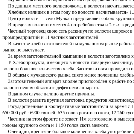
По данным местного волисполкома, в волости насчитывается 
Хлебных излишек в этом году по волости насчитывается» 1.3
Центр волости — село Мучкап представляет собою крупный 
В пределах волости имеется 4 потребобщества и 2 с.-х. кред
Частный торговец свою сеть раскинул по волости широко: в 
промпредприятий и 11 частных заготовителей.
В качестве хлебозаготовителей на мучкапском рынке работаю
рынке не выступает.
За время заготовительной кампании в волости заготовлено хл
У Хлебопродукта, имеющего в волости товарную мельницу, бл
волости большое количество хлеба. Заготовка овса проходила о
В общем с мучкапского рынка снято менее половины хлебны
Заготовительный аппарат вполне приспособлен к работе по х
волости нельзя объяснить дефектами аппарата.
В данном случае налицо другие причины.
В волости развита крупная заготовка продуктов животновод
Государственные и кооперативные заготовители за время с 1
650.000 руб.: 6900 свиней, 635 голов рогатого скота, 12.260 гусей
Частник на этом фронте не зевает. Им заготовлено и вывезено 
головы крупного скота и 1.150 голов скота мелкого.
Очевидно, крестьяне большое количества хлеба употребили н