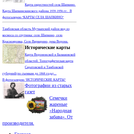
Карта окрестностей села Шапкино.
Карта Шапкинскинского района 1939-1956 гг. В
фотогалерею "КАРТЫ СЕЛА ШАПКИНО"
Тамбовская область Мучкапский район вид из
космоса со спутника: село Шапкино, село
Краснояровка, Село Варварино, река Ворона.
Исторические карты
Карта Воронежской и Балашовской
областей. Топографическая карта
Саратовской и Тамбовской
губерний(по съемкам до 1868 года)...
В фотогалерею "ИСТОРИЧЕСКИЕ КАРТЫ"
Фотографии из старых
газет
Семечки
жареные
«Народная
забава». От
производителя.
Главная