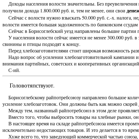
Доходы населения волости значительны. Без преувеличения мо
денеж
получили дохода 1.800.000 руб. и, тем не менее, они свои
Сейчас с волости нужно взыскать 50.000 руб. с.-х. налога, 
волости имеется большая задолженность по банковским ссудам 
Сейчас в Борисоглебский уезд направлены большие партии пр
У населения волости сейчас имеется не менее 300.000 руб. в 
свинины и птицы подходят к концу.
Перед хлебозаготовителями стоит широкая возможность разве
Надо вопрос об усилении хлебозаготовительной кампании и сб
внимания партийных, советских и кооперативных организаций
С-ий.
Головотяпствуют.
Борисоглебскому райпотребсоюзу направлено большое количе
усиление хлебозаготовок. Они должны быть как можно скорей 
Между тем, названный райпотребсоюз в этом деле проявляет
Вместо того, чтобы выбросить товары на хлебные рынки, он д
В настоящее время на складе райпотребсоюза имеется промтова
исключительно недостающих товаров. И это делается в то время
Хуже всего то, что заведующий коммерческой частью союза, 