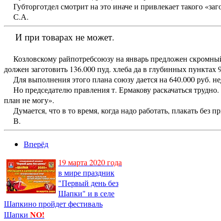
Губторготдел смотрит на это иначе и привлекает такого «заго
С.А.
И при товарах не может.
Козловскому райпотребсоюзу на январь предложен скромный
должен заготовить 136.000 пуд. хлеба да в глубинных пунктах 9
Для выполнения этого плана союзу дается на 640.000 руб. не
Но председателю правления т. Ермакову раскачаться трудно. 
план не могу».
Думается, что в то время, когда надо работать, плакать без пр
В.
Вперёд
19 марта 2020 года
в мире праздник
"Первый день без
Шапки" и в селе
Шапкино пройдет фестиваль
NO!
Шапки