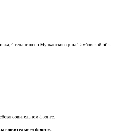
ровка, Степанищево Мучкапского р-на Тамбовской обл.
лебозагоовительном фронте.
бозагоовительном фронте.