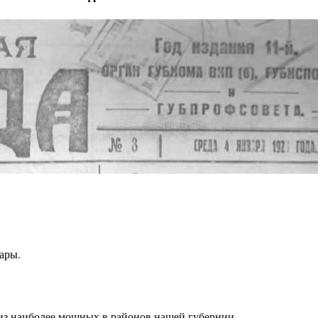
ары.
из наиболее мощных в районов нашей губернии.