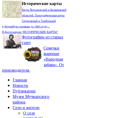
Исторические карты
Карта Воронежской и Балашовской
областей. Топографическая карта
Саратовской и Тамбовской
губерний(по съемкам до 1868 года)...
В фотогалерею "ИСТОРИЧЕСКИЕ КАРТЫ"
Фотографии из старых
газет
Семечки
жареные
«Народная
забава». От
производителя.
Главная
Новости
Публикации
Музеи Мучкапского
района
Село и жители
О селе