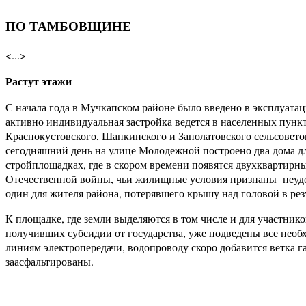
ПО ТАМБОВЩИНЕ
<...>
Растут этажи
С начала года в Мучкапском районе было введено в эксплуата
активно индивидуальная застройка ведется в населенных пунк
Краснокустовского, Шапкинского и Заполатовского сельсоветов
сегодняшний день на улице Молодежной построено два дома дл
стройплощадках, где в скором времени появятся двухквартирны
Отечественной войны, чьи жилищные условия признаны неудов
один для жителя района, потерявшего крышу над головой в рез
К площадке, где земли выделяются в том числе и для участник
получивших субсидии от государства, уже подведены все необ
линиям электропередачи, водопроводу скоро добавится ветка г
заасфальтированы.