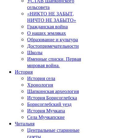
УСТАВ Шапкинского
сельсовета
«НИКТО НЕ ЗАБЫТ,
НИЧТО НЕ ЗАБЫТО»
Гражданская война
О наших земляках
Образование и культура
Достопримечательности
Школы
Именные списки. Первая
мировая война.
История
История села
Хронология
Шапкинская археология
История Борисоглебска
Борисоглебский уезд
История Мучкапа
Села Мучкапские
Читальня
Центральные старинные
газеты