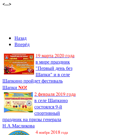
<...>
Назад
Вперёд
19 марта 2020 года
в мире праздник
"Первый день без
Шапки" и в селе
Шапкино пройдет фестиваль
NO!
Шапки
2 февраля 2019 года
в селе Шапкино
состоялся 9-й
спортивный
праздник на призы генерала
Н.А.Масликова
4
2018
ноября
года