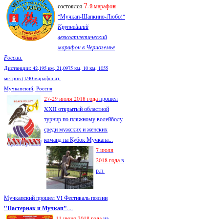
7
состоялся
-й марафо
н
"Мучкап-Шапкино-Любо!"
Крупнейший
легкоатлетический
марафон в Черноземье
России.
Дистанции: 42,195 км, 21,0975 км, 10 км, 1055
метров (1/40 марафона).
Мучкапский, Россия
27-29 июля 2018 года
прошёл
XXII открытый областной
турнир по пляжному волейболу
среди мужских и женских
команд на Кубок Мучкапа...
7 июля
2018 года
в
р.п.
Мучкапский прошел VI Фестиваль поэзии
"Пастернак и Мучкап"
....
11 июня 2018 года
на