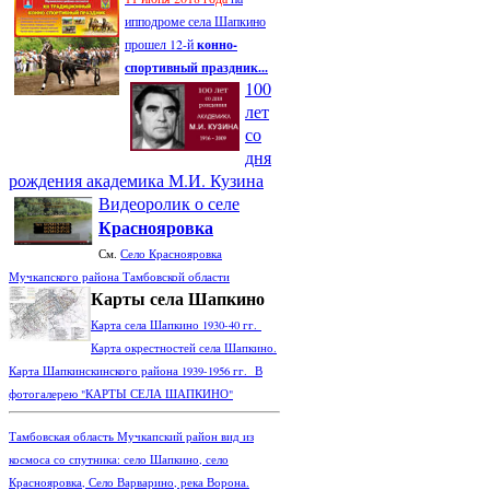
ипподроме села Шапкино
прошел 12-й
конно-
спортивный праздник...
100
лет
со
дня
рождения академика М.И. Кузина
Видеоролик о селе
Краснояровка
См.
Село Краснояровка
Мучкапского района Тамбовской области
Карты села Шапкино
Карта села Шапкино 1930-40 гг.
Карта окрестностей села Шапкино.
Карта Шапкинскинского района 1939-1956 гг. В
фотогалерею "КАРТЫ СЕЛА ШАПКИНО"
Тамбовская область Мучкапский район вид из
космоса со спутника: село Шапкино, село
Краснояровка, Село Варварино, река Ворона.