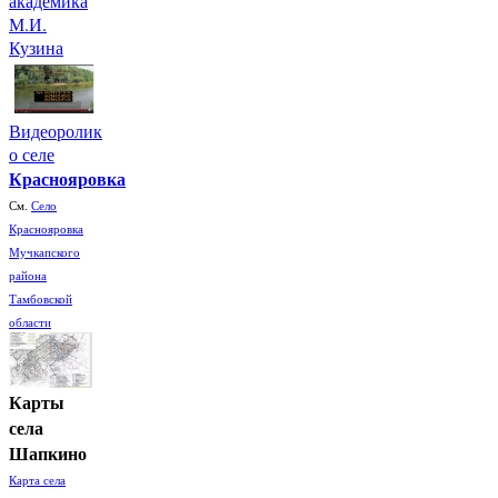
академика
М.И.
Кузина
Видеоролик
о селе
Краснояровка
См.
Село
Краснояровка
Мучкапского
района
Тамбовской
области
Карты
села
Шапкино
Карта села