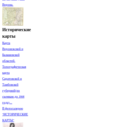
Ворона.
Исторические
карты
Карта
Воронежской и
Балашовской
областей.
Топографическая
карта
Саратовской и
Тамбовской
губерний(по
съемкам до 1868
года)...
В фотогалерею
"ИСТОРИЧЕСКИЕ
КАРТЫ"