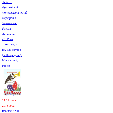
Любо!"
Крупнейший
легкоатлетический
марафон в
Черноземье
России.
Дистанции:
42,195 км,
21,0975 км, 10
км, 1055 метров
(1/40 марафона).
Мучкапский,
Россия
27-29 июля
2018 года
прошёл XXII