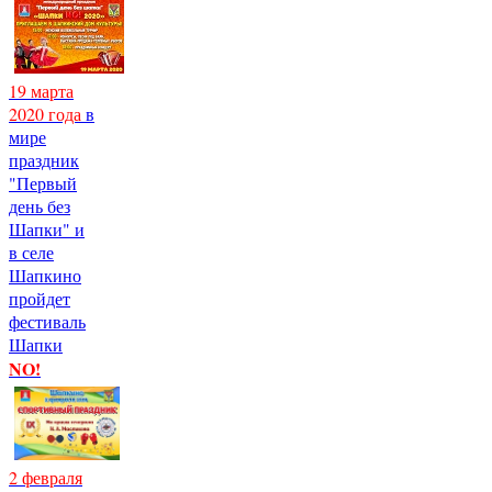
19 марта
2020 года
в
мире
праздник
"Первый
день без
Шапки" и
в селе
Шапкино
пройдет
фестиваль
Шапки
NO!
2 февраля