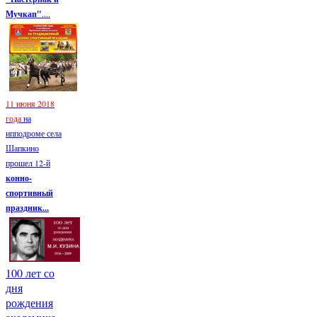
Мучкап"
....
11 июня 2018
года
на
ипподроме села
Шапкино
прошел 12-й
конно-
спортивный
праздник...
100 лет со
дня
рождения