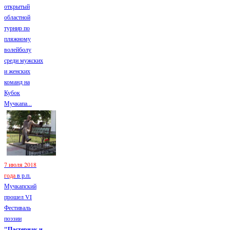
открытый
областной
турнир по
пляжному
волейболу
среди мужских
и женских
команд на
Кубок
Мучкапа...
7 июля 2018
года
в р.п.
Мучкапский
прошел VI
Фестиваль
поэзии
"Пастернак и