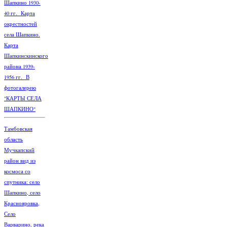
Шапкино 1930-
40 гг. Карта
окрестностей
села Шапкино.
Карта
Шапкинскинского
района 1939-
1956 гг. В
фотогалерею
"КАРТЫ СЕЛА
ШАПКИНО"
Тамбовская
область
Мучкапский
район вид из
космоса со
спутника: село
Шапкино, село
Краснояровка,
Село
Варварино, река