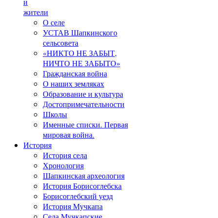
и
жители
О селе
УСТАВ Шапкинского
сельсовета
«НИКТО НЕ ЗАБЫТ,
НИЧТО НЕ ЗАБЫТО»
Гражданская война
О наших земляках
Образование и культура
Достопримечательности
Школы
Именные списки. Первая
мировая война.
История
История села
Хронология
Шапкинская археология
История Борисоглебска
Борисоглебский уезд
История Мучкапа
Села Мучкапские