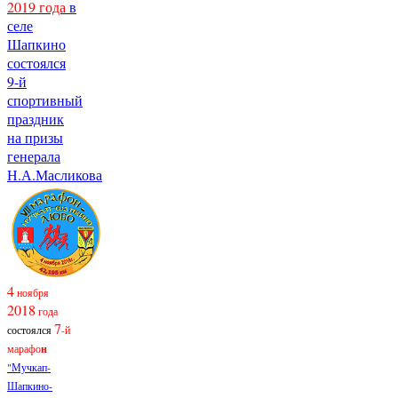
2019 года
в
селе
Шапкино
состоялся
9-й
спортивный
праздник
на призы
генерала
Н.А.Масликова
4
ноября
2018
года
7
состоялся
-й
марафо
н
"Мучкап-
Шапкино-