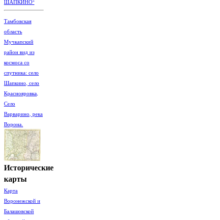
ШАПКИНО"
Тамбовская
область
Мучкапский
район вид из
космоса со
спутника: село
Шапкино, село
Краснояровка,
Село
Варварино, река
Ворона.
Исторические
карты
Карта
Воронежской и
Балашовской