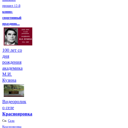
прошел 12-й
конно-
спортивный
праздник...
100 лет со
дня
рождения
академика
М.И.
Кузина
Видеоролик
о селе
Краснояровка
См.
Село
Краснояровка