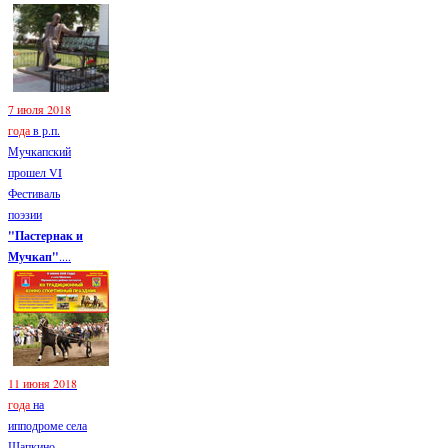
7 июля 2018
года
в р.п.
Мучкапский
прошел VI
Фестиваль
поэзии
"Пастернак и
Мучкап"
....
11 июня 2018
года
на
ипподроме села
Шапкино