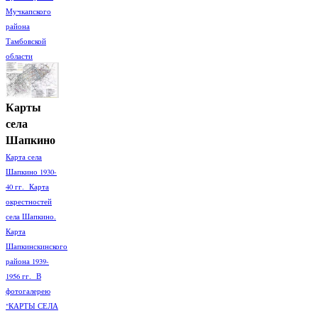
Мучкапского
района
Тамбовской
области
Карты
села
Шапкино
Карта села
Шапкино 1930-
40 гг. Карта
окрестностей
села Шапкино.
Карта
Шапкинскинского
района 1939-
1956 гг. В
фотогалерею
"КАРТЫ СЕЛА