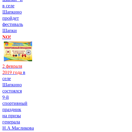
в селе
Шапкино
пройдет
фестиваль
Шапки
NO!
2 февраля
2019 года
в
селе
Шапкино
состоялся
9-й
спортивный
праздник
на призы
генерала
Н.А.Масликова