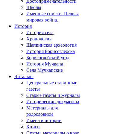
Достопримечательности
Школы
Именные списки. Первая
мировая война.
История
История села
Хронология
Шапкинская археология
История Борисоглебска
Борисоглебский уезд
История Мучкапа
Села Мучкапские
Читальня
Центральные старинные
газеты
Старые газеты и журналы
Исторические документы
Материалы для
родословной
Имена в истории
Книги
Статьи, материалы о крае