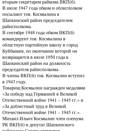
вторым секретарем райкома ВКП(б).
В июле 1947 года обком и облисполком
посылают тов. Космылина в
Шапкинский район председателем
райисполкома.
В сентябре 1948 года обком ВКП(б)
командирунт тов. Космылина в
областную партийную школу в город
Куйбышев, по окончании которой он
возвращается в июле 1950 года в
Шапкинский район на должность
председателя райисполкома.
В члены ВКП(б) тов. Космылин вступил
в 1943 году.
Товарищ Космылин награжден медалями
«За победу над Германией в Великой
Отечественной войне 1941 – 1945 гг.» и
«За доблестный труд в Великой
Отечественной войне 1941 – 1945 гг.».
Михаил Ильич Космылин член пленума
РК ВКП(б) и депутат Шапкинского
районного Совета депутатов