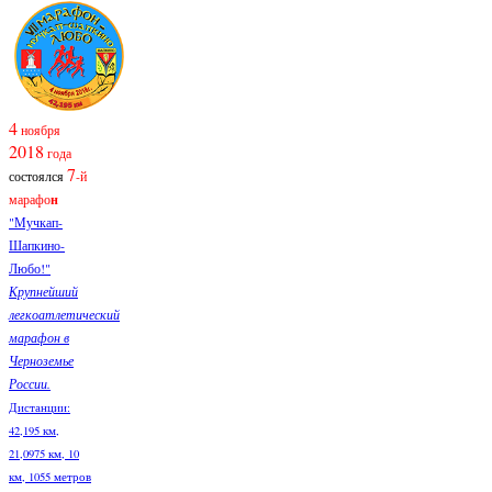
4
ноября
2018
года
7
состоялся
-й
марафо
н
"Мучкап-
Шапкино-
Любо!"
Крупнейший
легкоатлетический
марафон в
Черноземье
России.
Дистанции:
42,195 км,
21,0975 км, 10
км, 1055 метров