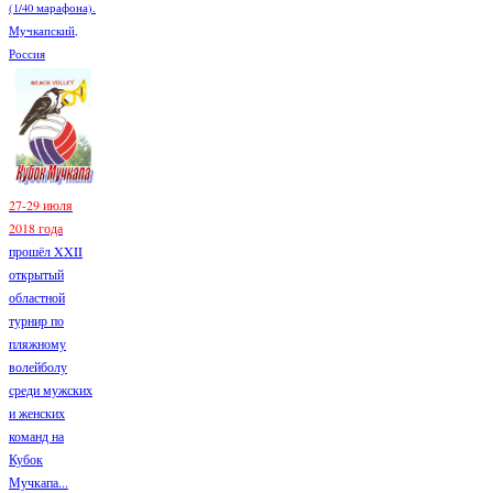
(1/40 марафона).
Мучкапский,
Россия
27-29 июля
2018 года
прошёл XXII
открытый
областной
турнир по
пляжному
волейболу
среди мужских
и женских
команд на
Кубок
Мучкапа...