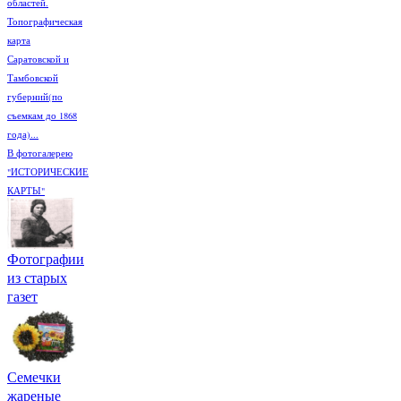
областей.
Топографическая
карта
Саратовской и
Тамбовской
губерний(по
съемкам до 1868
года)...
В фотогалерею
"ИСТОРИЧЕСКИЕ
КАРТЫ"
Фотографии
из старых
газет
Семечки
жареные