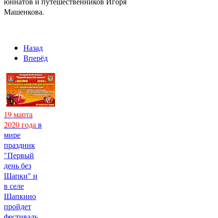
юннатов и путешественников Игоря
Машенкова.
Назад
Вперёд
19 марта
2020 года
в
мире
праздник
"Первый
день без
Шапки" и
в селе
Шапкино
пройдет
фестиваль