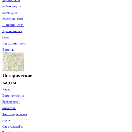
район вид из
космоса со
спутника: село
Шапкино, село
Краснояровка,
Село
Варварино, река
Ворона.
Исторические
карты
Карта
Воронежской и
Балашовской
областей.
Топографическая
карта
Саратовской и