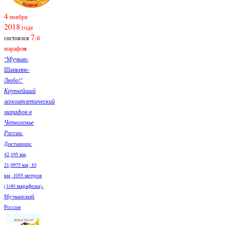
4
ноября
2018
года
7
состоялся
-й
марафо
н
"Мучкап-
Шапкино-
Любо!"
Крупнейший
легкоатлетический
марафон в
Черноземье
России.
Дистанции:
42,195 км,
21,0975 км, 10
км, 1055 метров
(1/40 марафона).
Мучкапский,
Россия