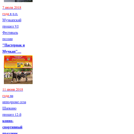
7 июля 2018
года
в р.п.
Мучкапский
прошел VI
Фестиваль
поэзии
"Пастернак и
Мучкап"
....
11 июня 2018
года
на
ипподроме села
Шапкино
прошел 12-й
конно-
спортивный
праздник...