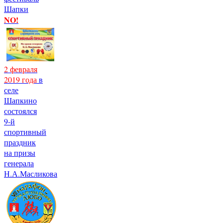
Шапки
NO!
2 февраля
2019 года
в
селе
Шапкино
состоялся
9-й
спортивный
праздник
на призы
генерала
Н.А.Масликова