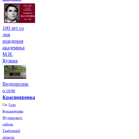
100 лет со
дня
рождения
академика
М.И.
Кузина
Видеоролик
о селе
Краснояровка
См.
Село
Краснояровка
Мучкапского
района
Тамбовской
области