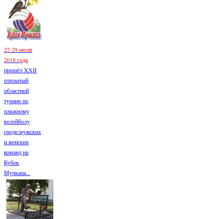
27-29 июля
2018 года
прошёл XXII
открытый
областной
турнир по
пляжному
волейболу
среди мужских
и женских
команд на
Кубок
Мучкапа...