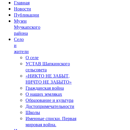
Главная
Новости
Публикации
Музеи
Мучкапского
района
Село
и
жители
О селе
УСТАВ Шапкинского
сельсовета
«НИКТО НЕ ЗАБЫТ,
НИЧТО НЕ ЗАБЫТО»
Гражданская война
О наших земляках
Образование и культура
Достопримечательности
Школы
Именные списки. Первая
мировая война.