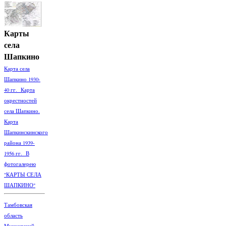
Карты
села
Шапкино
Карта села
Шапкино 1930-
40 гг. Карта
окрестностей
села Шапкино.
Карта
Шапкинскинского
района 1939-
1956 гг. В
фотогалерею
"КАРТЫ СЕЛА
ШАПКИНО"
Тамбовская
область
Мучкапский