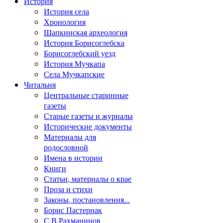
История
История села
Хронология
Шапкинская археология
История Борисоглебска
Борисоглебский уезд
История Мучкапа
Села Мучкапские
Читальня
Центральные старинные
газеты
Старые газеты и журналы
Исторические документы
Материалы для
родословной
Имена в истории
Книги
Статьи, материалы о крае
Проза и стихи
Законы, постановления...
Борис Пастернак
С.В.Рахманинов