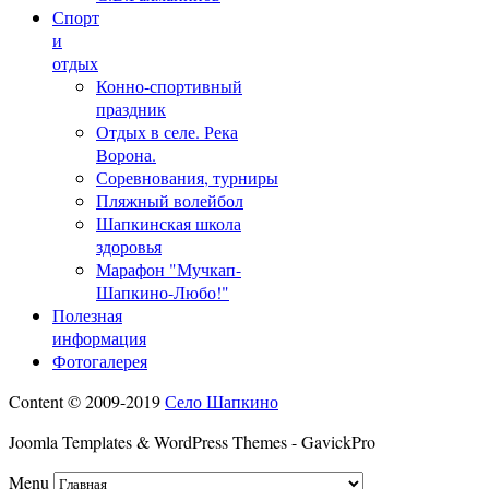
Спорт
и
отдых
Конно-спортивный
праздник
Отдых в селе. Река
Ворона.
Соревнования, турниры
Пляжный волейбол
Шапкинская школа
здоровья
Марафон "Мучкап-
Шапкино-Любо!"
Полезная
информация
Фотогалерея
Content © 2009-2019
Село Шапкино
Joomla Templates & WordPress Themes - GavickPro
Menu