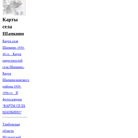
Карты
села
Шапкино
Карта села
Шапкино 1930-
40 гг. Карта
окрестностей
села Шапкино.
Карта
Шапкинскинского
района 1939-
1956 гг. В
фотогалерею
"КАРТЫ СЕЛА
ШАПКИНО"
Тамбовская
область
Мучкапский