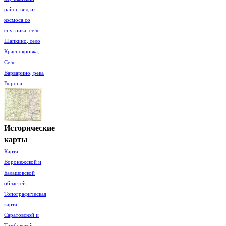
район вид из
космоса со
спутника: село
Шапкино, село
Краснояровка,
Село
Варварино, река
Ворона.
Исторические
карты
Карта
Воронежской и
Балашовской
областей.
Топографическая
карта
Саратовской и
Тамбовской