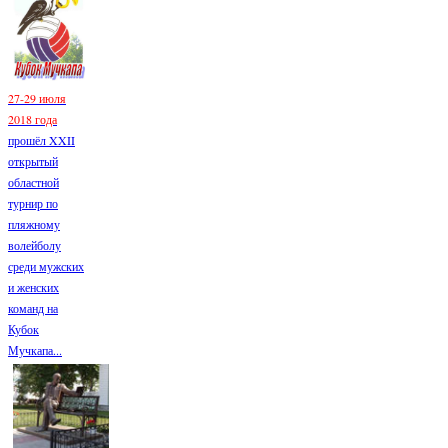
27-29 июля
2018 года
прошёл XXII
открытый
областной
турнир по
пляжному
волейболу
среди мужских
и женских
команд на
Кубок
Мучкапа...