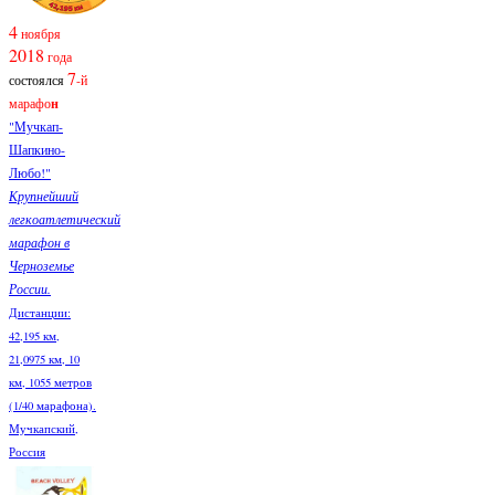
4
ноября
2018
года
7
состоялся
-й
марафо
н
"Мучкап-
Шапкино-
Любо!"
Крупнейший
легкоатлетический
марафон в
Черноземье
России.
Дистанции:
42,195 км,
21,0975 км, 10
км, 1055 метров
(1/40 марафона).
Мучкапский,
Россия