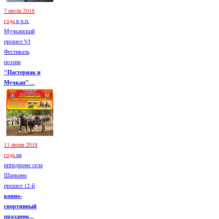
7 июля 2018
года
в р.п.
Мучкапский
прошел VI
Фестиваль
поэзии
"Пастернак и
Мучкап"
....
11 июня 2018
года
на
ипподроме села
Шапкино
прошел 12-й
конно-
спортивный
праздник...