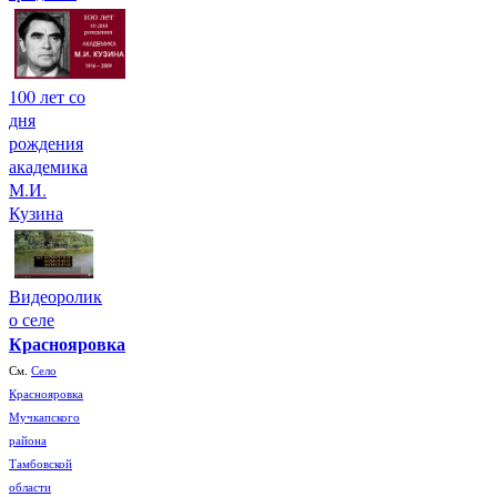
100 лет со
дня
рождения
академика
М.И.
Кузина
Видеоролик
о селе
Краснояровка
См.
Село
Краснояровка
Мучкапского
района
Тамбовской
области