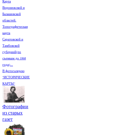
Карта
Воронежской и
Балашовской
областей.
Топографическая
карта
Саратовской и
Тамбовской
губерний(по
съемкам до 1868
года)...
В фотогалерею
"ИСТОРИЧЕСКИЕ
КАРТЫ"
Фотографии
из старых
газет