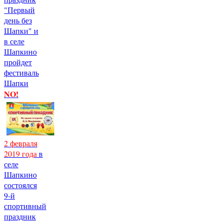
"Первый
день без
Шапки" и
в селе
Шапкино
пройдет
фестиваль
Шапки
NO!
2 февраля
2019 года
в
селе
Шапкино
состоялся
9-й
спортивный
праздник