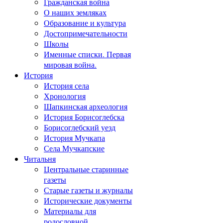
Гражданская война
О наших земляках
Образование и культура
Достопримечательности
Школы
Именные списки. Первая
мировая война.
История
История села
Хронология
Шапкинская археология
История Борисоглебска
Борисоглебский уезд
История Мучкапа
Села Мучкапские
Читальня
Центральные старинные
газеты
Старые газеты и журналы
Исторические документы
Материалы для
родословной