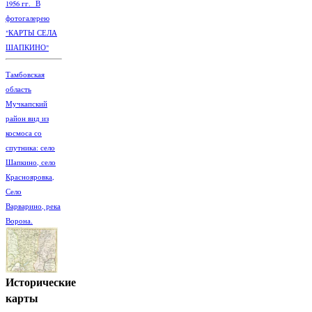
1956 гг. В
фотогалерею
"КАРТЫ СЕЛА
ШАПКИНО"
Тамбовская
область
Мучкапский
район вид из
космоса со
спутника: село
Шапкино, село
Краснояровка,
Село
Варварино, река
Ворона.
Исторические
карты