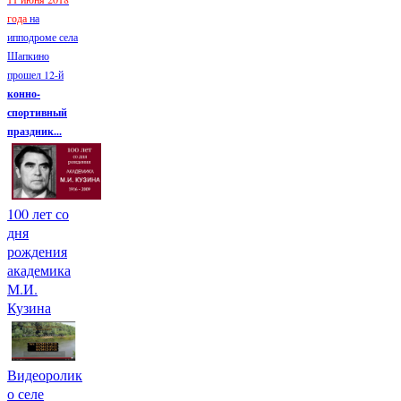
года
на
ипподроме села
Шапкино
прошел 12-й
конно-
спортивный
праздник...
100 лет со
дня
рождения
академика
М.И.
Кузина
Видеоролик
о селе