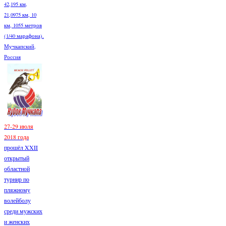
42,195 км,
21,0975 км, 10
км, 1055 метров
(1/40 марафона).
Мучкапский,
Россия
27-29 июля
2018 года
прошёл XXII
открытый
областной
турнир по
пляжному
волейболу
среди мужских
и женских