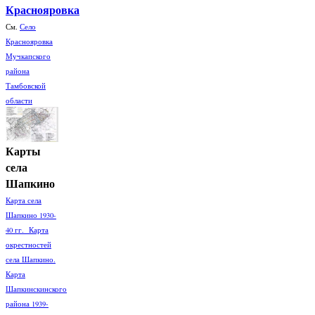
Краснояровка
См.
Село
Краснояровка
Мучкапского
района
Тамбовской
области
Карты
села
Шапкино
Карта села
Шапкино 1930-
40 гг. Карта
окрестностей
села Шапкино.
Карта
Шапкинскинского
района 1939-