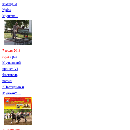
команд на
Кубок
Мучкапа...
7 июля 2018
года
в р.п.
Мучкапский
прошел VI
Фестиваль
поэзии
"Пастернак и
Мучкап"
....
11 июня 2018