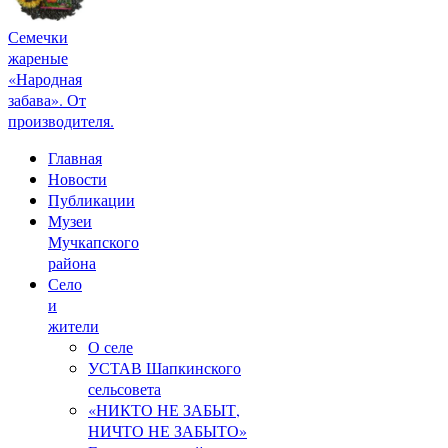
Семечки
жареные
«Народная
забава». От
производителя.
Главная
Новости
Публикации
Музеи
Мучкапского
района
Село
и
жители
О селе
УСТАВ Шапкинского
сельсовета
«НИКТО НЕ ЗАБЫТ,
НИЧТО НЕ ЗАБЫТО»