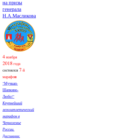
на призы
генерала
Н.А.Масликова
4
ноября
2018
года
7
состоялся
-й
марафо
н
"Мучкап-
Шапкино-
Любо!"
Крупнейший
легкоатлетический
марафон в
Черноземье
России.
Дистанции: