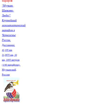
марафо
н
"Мучкап-
Шапкино-
Любо!"
Крупнейший
легкоатлетический
марафон в
Черноземье
России.
Дистанции:
42,195 км,
21,0975 км, 10
км, 1055 метров
(1/40 марафона).
Мучкапский,
Россия