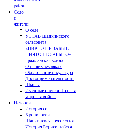
района
Село
и
жители
О селе
УСТАВ Шапкинского
сельсовета
«НИКТО НЕ ЗАБЫТ,
НИЧТО НЕ ЗАБЫТО»
Гражданская война
О наших земляках
Образование и культура
Достопримечательности
Школы
Именные списки. Первая
мировая война.
История
История села
Хронология
Шапкинская археология
История Борисоглебска