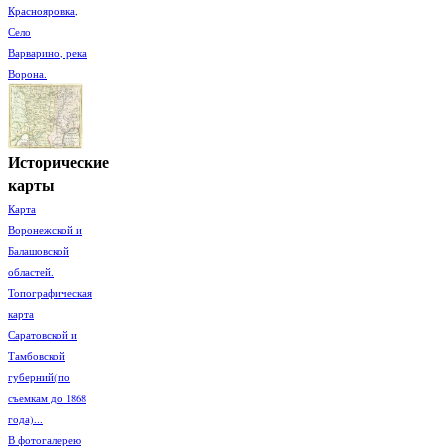
Краснояровка,
Село
Варварино, река
Ворона.
Исторические
карты
Карта
Воронежской и
Балашовской
областей.
Топографическая
карта
Саратовской и
Тамбовской
губерний(по
съемкам до 1868
года)...
В фотогалерею