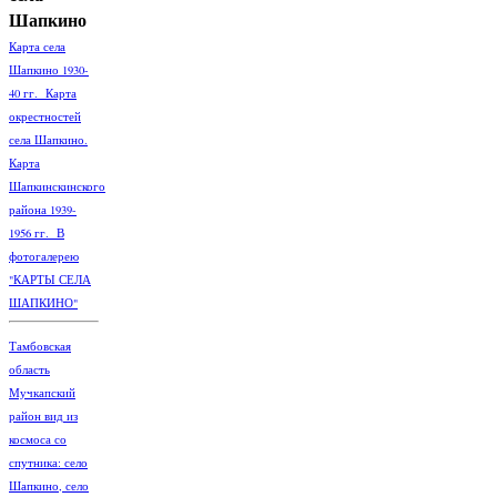
Шапкино
Карта села
Шапкино 1930-
40 гг. Карта
окрестностей
села Шапкино.
Карта
Шапкинскинского
района 1939-
1956 гг. В
фотогалерею
"КАРТЫ СЕЛА
ШАПКИНО"
Тамбовская
область
Мучкапский
район вид из
космоса со
спутника: село
Шапкино, село