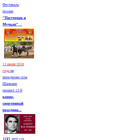
Фестиваль
поэзии
"Пастернак и
Мучкап"
....
11 июня 2018
года
на
ипподроме села
Шапкино
прошел 12-й
конно-
спортивный
праздник...
100 лет со