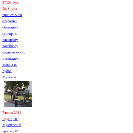
27-29 июля
2018 года
прошёл XXII
открытый
областной
турнир по
пляжному
волейболу
среди мужских
и женских
команд на
Кубок
Мучкапа...
7 июля 2018
года
в р.п.
Мучкапский
прошел VI