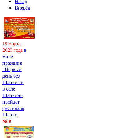
Назад
Вперёд
19 марта
2020 года
в
мире
праздник
"Первый
день без
Шапки" и
в селе
Шапкино
пройдет
фестиваль
Шапки
NO!