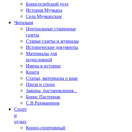
Борисоглебский уезд
История Мучкапа
Села Мучкапские
Читальня
Центральные старинные
газеты
Старые газеты и журналы
Исторические документы
Материалы для
родословной
Имена в истории
Книги
Статьи, материалы о крае
Проза и стихи
Законы, постановления...
Борис Пастернак
С.В.Рахманинов
Спорт
и
отдых
Конно-спортивный