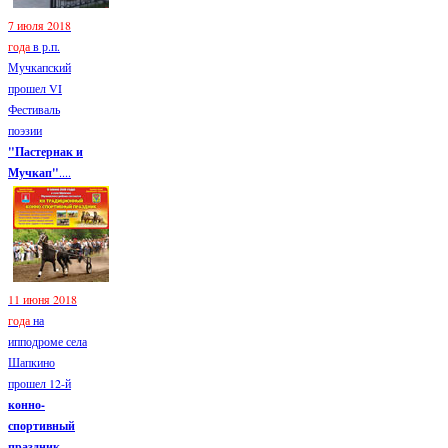
7 июля 2018
года
в р.п.
Мучкапский
прошел VI
Фестиваль
поэзии
"Пастернак и
Мучкап"
....
11 июня 2018
года
на
ипподроме села
Шапкино
прошел 12-й
конно-
спортивный
праздник...