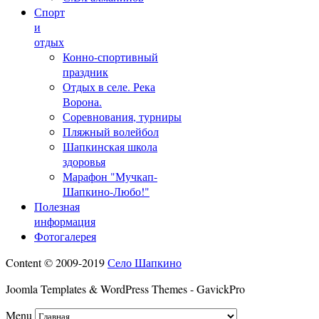
Спорт
и
отдых
Конно-спортивный
праздник
Отдых в селе. Река
Ворона.
Соревнования, турниры
Пляжный волейбол
Шапкинская школа
здоровья
Марафон "Мучкап-
Шапкино-Любо!"
Полезная
информация
Фотогалерея
Content © 2009-2019
Село Шапкино
Joomla Templates & WordPress Themes - GavickPro
Menu