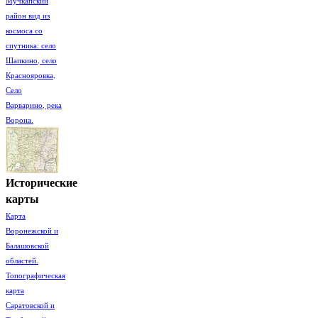
Мучкапский
район вид из
космоса со
спутника: село
Шапкино, село
Краснояровка,
Село
Варварино, река
Ворона.
Исторические
карты
Карта
Воронежской и
Балашовской
областей.
Топографическая
карта
Саратовской и