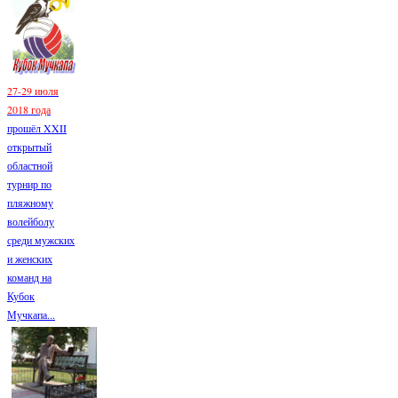
27-29 июля
2018 года
прошёл XXII
открытый
областной
турнир по
пляжному
волейболу
среди мужских
и женских
команд на
Кубок
Мучкапа...