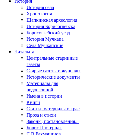
История
История села
Хронология
Шапкинская археология
История Борисоглебска
Борисоглебский уезд
История Мучкапа
Села Мучкапские
Читальня
Центральные старинные
газеты
Старые газеты и журналы
Исторические документы
Материалы для
родословной
Имена в истории
Книги
Статьи, материалы о крае
Проза и стихи
Законы, постановления...
Борис Пастернак
С.В.Рахманинов