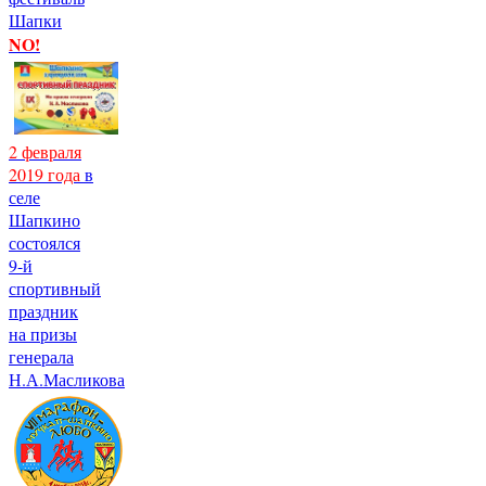
Шапки
NO!
2 февраля
2019 года
в
селе
Шапкино
состоялся
9-й
спортивный
праздник
на призы
генерала
Н.А.Масликова