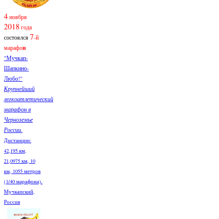
4
ноября
2018
года
7
состоялся
-й
марафо
н
"Мучкап-
Шапкино-
Любо!"
Крупнейший
легкоатлетический
марафон в
Черноземье
России.
Дистанции:
42,195 км,
21,0975 км, 10
км, 1055 метров
(1/40 марафона).
Мучкапский,
Россия