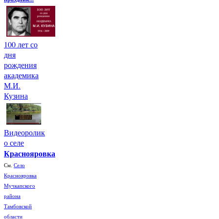
100 лет со
дня
рождения
академика
М.И.
Кузина
Видеоролик
о селе
Краснояровка
См.
Село
Краснояровка
Мучкапского
района
Тамбовской
области