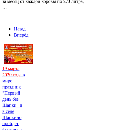
за месяц от каждой коровы по 273 литра,
…
Назад
Вперёд
19 марта
2020 года
в
мире
праздник
"Первый
день без
Шапки" и
в селе
Шапкино
пройдет
фестиваль