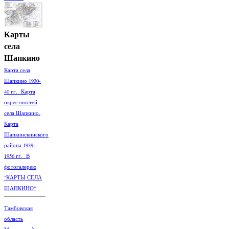
Карты
села
Шапкино
Карта села
Шапкино 1930-
40 гг. Карта
окрестностей
села Шапкино.
Карта
Шапкинскинского
района 1939-
1956 гг. В
фотогалерею
"КАРТЫ СЕЛА
ШАПКИНО"
Тамбовская
область