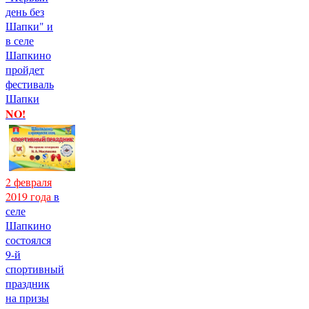
день без
Шапки" и
в селе
Шапкино
пройдет
фестиваль
Шапки
NO!
2 февраля
2019 года
в
селе
Шапкино
состоялся
9-й
спортивный
праздник
на призы