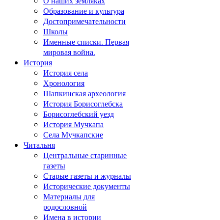
О наших земляках
Образование и культура
Достопримечательности
Школы
Именные списки. Первая
мировая война.
История
История села
Хронология
Шапкинская археология
История Борисоглебска
Борисоглебский уезд
История Мучкапа
Села Мучкапские
Читальня
Центральные старинные
газеты
Старые газеты и журналы
Исторические документы
Материалы для
родословной
Имена в истории