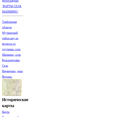
фотогалерею
"КАРТЫ СЕЛА
ШАПКИНО"
Тамбовская
область
Мучкапский
район вид из
космоса со
спутника: село
Шапкино, село
Краснояровка,
Село
Варварино, река
Ворона.
Исторические
карты
Карта