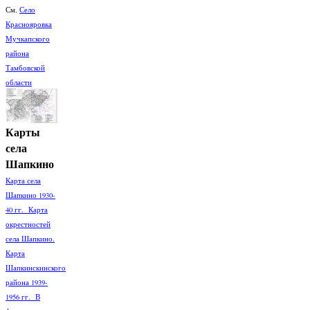
См.
Село
Краснояровка
Мучкапского
района
Тамбовской
области
Карты
села
Шапкино
Карта села
Шапкино 1930-
40 гг. Карта
окрестностей
села Шапкино.
Карта
Шапкинскинского
района 1939-
1956 гг. В