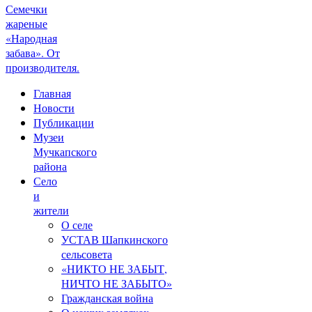
Семечки
жареные
«Народная
забава». От
производителя.
Главная
Новости
Публикации
Музеи
Мучкапского
района
Село
и
жители
О селе
УСТАВ Шапкинского
сельсовета
«НИКТО НЕ ЗАБЫТ,
НИЧТО НЕ ЗАБЫТО»
Гражданская война