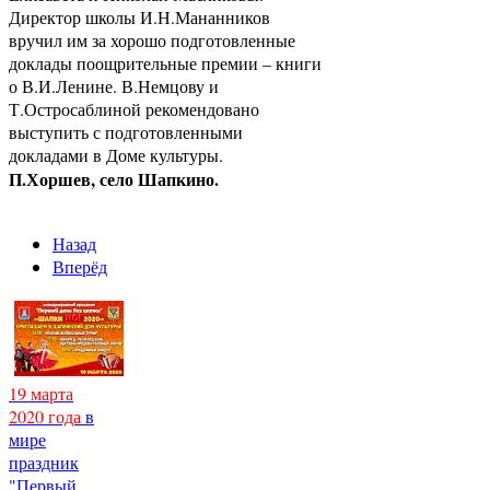
Директор школы И.Н.Мананников
вручил им за хорошо подготовленные
доклады поощрительные премии – книги
о В.И.Ленине. В.Немцову и
Т.Остросаблиной рекомендовано
выступить с подготовленными
докладами в Доме культуры.
П.Хоршев, село Шапкино.
Назад
Вперёд
19 марта
2020 года
в
мире
праздник
"Первый