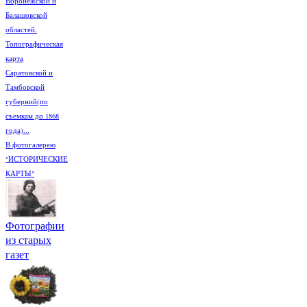
Воронежской и
Балашовской
областей.
Топографическая
карта
Саратовской и
Тамбовской
губерний(по
съемкам до 1868
года)...
В фотогалерею
"ИСТОРИЧЕСКИЕ
КАРТЫ"
Фотографии
из старых
газет