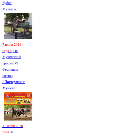
Кубок
Мучкапа...
7 июля 2018
года
в р.п.
Мучкапский
прошел VI
Фестиваль
поэзии
"Пастернак и
Мучкап"
....
11 июня 2018
года
на