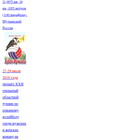
21,0975 км, 10
км, 1055 метров
(1/40 марафона).
Мучкапский,
Россия
27-29 июля
2018 года
прошёл XXII
открытый
областной
турнир по
пляжному
волейболу
среди мужских
и женских
команд на