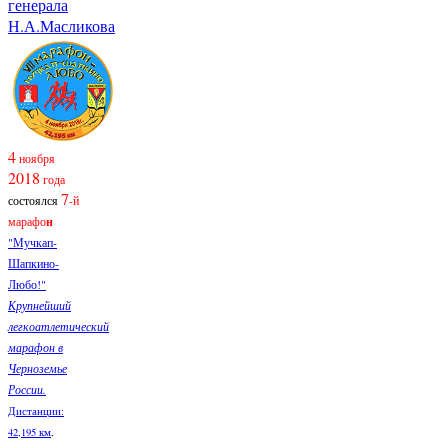
генерала
Н.А.Масликова
4
ноября
2018
года
7
состоялся
-й
марафо
н
"Мучкап-
Шапкино-
Любо!"
Крупнейший
легкоатлетический
марафон в
Черноземье
России.
Дистанции:
42,195 км,