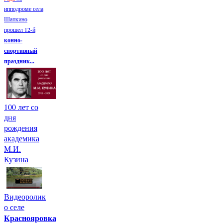
ипподроме села
Шапкино
прошел 12-й
конно-
спортивный
праздник...
100 лет со
дня
рождения
академика
М.И.
Кузина
Видеоролик
о селе
Краснояровка