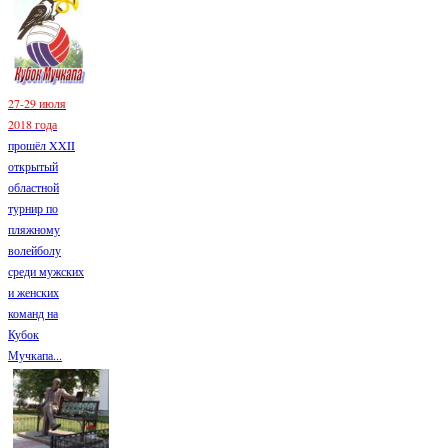
27-29 июля
2018 года
прошёл XXII
открытый
областной
турнир по
пляжному
волейболу
среди мужских
и женских
команд на
Кубок
Мучкапа...