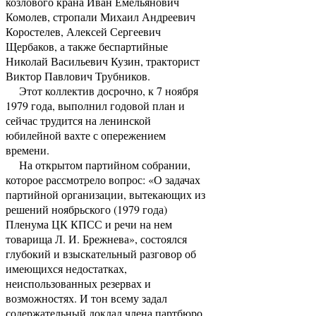
козлового крана Иван Емельянович
Комолев, стропали Михаил Андреевич
Коростелев, Алексей Сергеевич
Щербаков, а также беспартийные
Николай Васильевич Кузин, тракторист
Виктор Павлович Трубников.
Этот коллектив досрочно, к 7 ноября
1979 года, выполнил годовой план и
сейчас трудится на ленинской
юбилейной вахте с опережением
времени.
На открытом партийном собрании,
которое рассмотрело вопрос: «О задачах
партийной организации, вытекающих из
решений ноябрьского (1979 года)
Пленума ЦК КПСС и речи на нем
товарища Л. И. Брежнева», состоялся
глубокий и взыскательный разговор об
имеющихся недостатках,
неиспользованных резервах и
возможностях. И тон всему задал
содержательный доклад члена партбюро