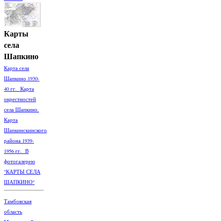
Карты
села
Шапкино
Карта села
Шапкино 1930-
40 гг. Карта
окрестностей
села Шапкино.
Карта
Шапкинскинского
района 1939-
1956 гг. В
фотогалерею
"КАРТЫ СЕЛА
ШАПКИНО"
Тамбовская
область