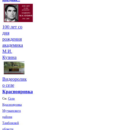
100 лет со
дня
рождения
академика
М.И.
Кузина
Видеоролик
о селе
Краснояровка
См.
Село
Краснояровка
Мучкапского
района
Тамбовской
области