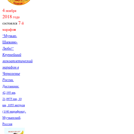
4
ноября
2018
года
7
состоялся
-й
марафо
н
"Мучкап-
Шапкино-
Любо!"
Крупнейший
легкоатлетический
марафон в
Черноземье
России.
Дистанции:
42,195 км,
21,0975 км, 10
км, 1055 метров
(1/40 марафона).
Мучкапский,
Россия