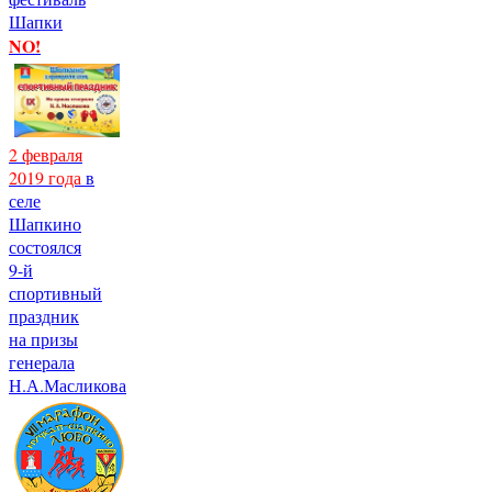
Шапки
NO!
2 февраля
2019 года
в
селе
Шапкино
состоялся
9-й
спортивный
праздник
на призы
генерала
Н.А.Масликова