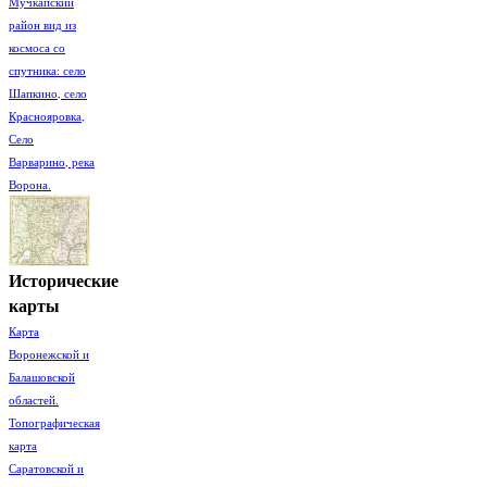
Мучкапский
район вид из
космоса со
спутника: село
Шапкино, село
Краснояровка,
Село
Варварино, река
Ворона.
Исторические
карты
Карта
Воронежской и
Балашовской
областей.
Топографическая
карта
Саратовской и