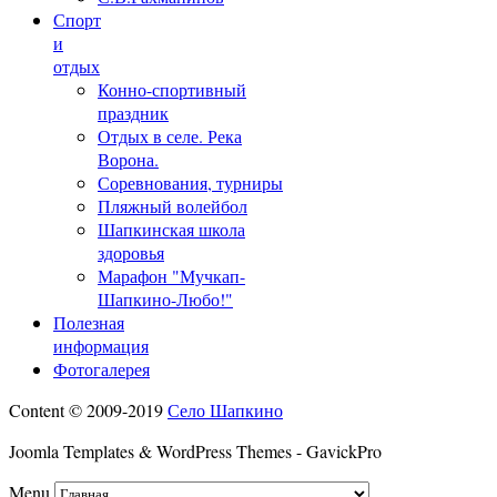
Спорт
и
отдых
Конно-спортивный
праздник
Отдых в селе. Река
Ворона.
Соревнования, турниры
Пляжный волейбол
Шапкинская школа
здоровья
Марафон "Мучкап-
Шапкино-Любо!"
Полезная
информация
Фотогалерея
Content © 2009-2019
Село Шапкино
Joomla Templates & WordPress Themes - GavickPro
Menu