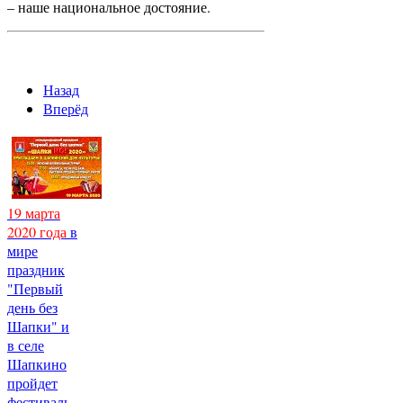
– наше национальное достояние.
Назад
Вперёд
19 марта
2020 года
в
мире
праздник
"Первый
день без
Шапки" и
в селе
Шапкино
пройдет
фестиваль