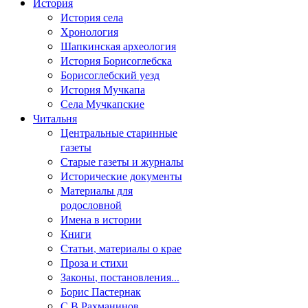
История
История села
Хронология
Шапкинская археология
История Борисоглебска
Борисоглебский уезд
История Мучкапа
Села Мучкапские
Читальня
Центральные старинные
газеты
Старые газеты и журналы
Исторические документы
Материалы для
родословной
Имена в истории
Книги
Статьи, материалы о крае
Проза и стихи
Законы, постановления...
Борис Пастернак
С.В.Рахманинов