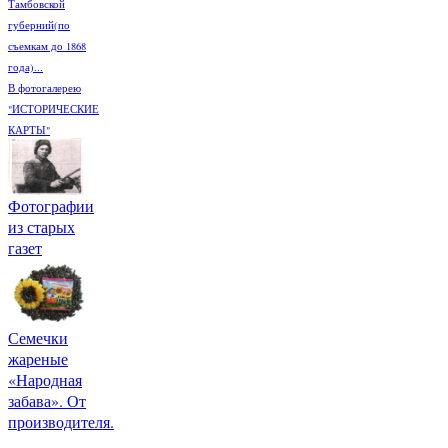
Тамбовской
губерний(по
съемкам до 1868
года)...
В фотогалерею
"ИСТОРИЧЕСКИЕ
КАРТЫ"
Фотографии
из старых
газет
Семечки
жареные
«Народная
забава». От
производителя.