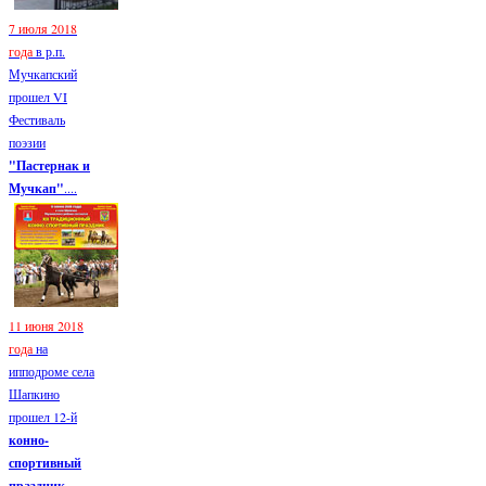
7 июля 2018
года
в р.п.
Мучкапский
прошел VI
Фестиваль
поэзии
"Пастернак и
Мучкап"
....
11 июня 2018
года
на
ипподроме села
Шапкино
прошел 12-й
конно-
спортивный
праздник...