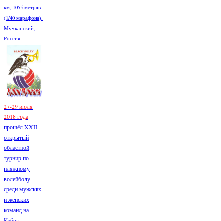
км, 1055 метров
(1/40 марафона).
Мучкапский,
Россия
27-29 июля
2018 года
прошёл XXII
открытый
областной
турнир по
пляжному
волейболу
среди мужских
и женских
команд на
Кубок