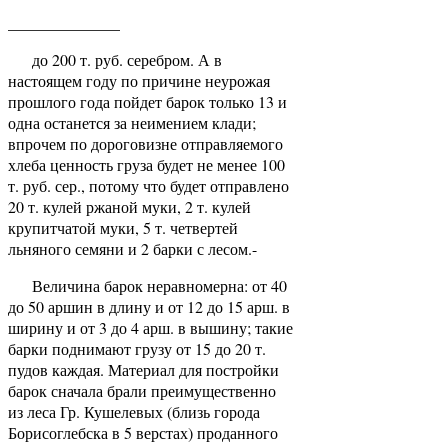
______________
до 200 т. руб. серебром. А в
настоящем году по причине неурожая
прошлого года пойдет барок только 13 и
одна останется за неимением клади;
впрочем по дороговизне отправляемого
хлеба ценность груза будет не менее 100
т. руб. сер., потому что будет отправлено
20 т. кулей ржаной муки, 2 т. кулей
крупитчатой муки, 5 т. четвертей
льняного семяни и 2 барки с лесом.-
Величина барок неравномерна: от 40
до 50 аршин в длину и от 12 до 15 арш. в
ширину и от 3 до 4 арш. в вышину; такие
барки поднимают грузу от 15 до 20 т.
пудов каждая. Материал для постройки
барок сначала брали преимущественно
из леса Гр. Кушелевых (близь города
Борисоглебска в 5 верстах) проданного