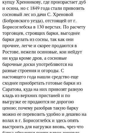
купцу Хренникову, где произрастает дуб
и осина, но с 1849 года стали привозить
сосновый лес из дачи С. Хреновой
(Бобровского уезда), отстоящей от г.
Борисоглебска в 130 верстах. По расчету
торговцев, строящих барки, выгоднее
барки делать из сосны, так как они
прочнее, легче и скорее продаются в
Ростове, нежели осиновые, кои нейдут
ни куда кроме дров, а сосновые
барочные доски употребляются на
разные строения и огороды. С
настоящего года нашли средство еще
сходнее приобретать готовые барки из
Саратова, куда на них привозят разную
кладь из верхних пристаней и по
выгрузке ее продаются не дорогою
ценою; почему разобрав такую барку
можно ее перевозить удобно и дешево на
волах в г. Борисоглебск и здесь опять
выстроить для нагрузки вновь, чрез что
барка обходится почти вдвое дешевле,