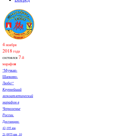
4
ноября
2018
года
7
состоялся
-й
марафо
н
"Мучкап-
Шапкино-
Любо!"
Крупнейший
легкоатлетический
марафон в
Черноземье
России.
Дистанции:
42,195 км,
21,0975 км, 10