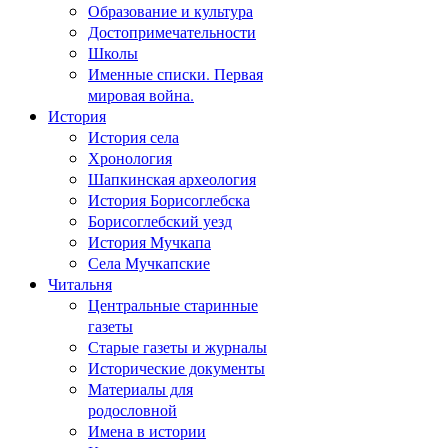
Образование и культура
Достопримечательности
Школы
Именные списки. Первая
мировая война.
История
История села
Хронология
Шапкинская археология
История Борисоглебска
Борисоглебский уезд
История Мучкапа
Села Мучкапские
Читальня
Центральные старинные
газеты
Старые газеты и журналы
Исторические документы
Материалы для
родословной
Имена в истории