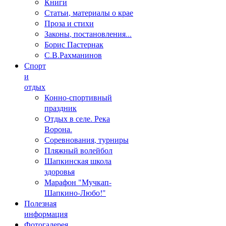
Книги
Статьи, материалы о крае
Проза и стихи
Законы, постановления...
Борис Пастернак
С.В.Рахманинов
Спорт
и
отдых
Конно-спортивный
праздник
Отдых в селе. Река
Ворона.
Соревнования, турниры
Пляжный волейбол
Шапкинская школа
здоровья
Марафон "Мучкап-
Шапкино-Любо!"
Полезная
информация
Фотогалерея