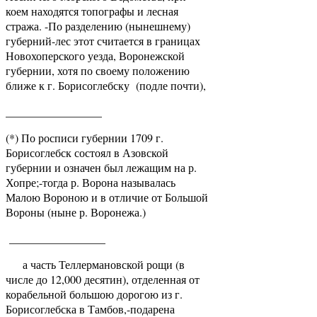
коем находятся топографы и лесная
стража. -По разделению (нынешнему)
губерний-лес этот считается в границах
Новохоперского уезда, Воронежской
губернии, хотя по своему положению
ближе к г. Борисоглебску (подле почти),
_________________
(*) По росписи губернии 1709 г.
Борисоглебск состоял в Азовской
губернии и означен был лежащим на р.
Хопре;-тогда р. Ворона называлась
Малою Вороною и в отличие от Большой
Вороны (ныне р. Воронежа.)
_________________
а часть Теллермановской рощи (в
числе до 12,000 десятин), отделенная от
корабельной большою дорогою из г.
Борисоглебска в Тамбов,-подарена