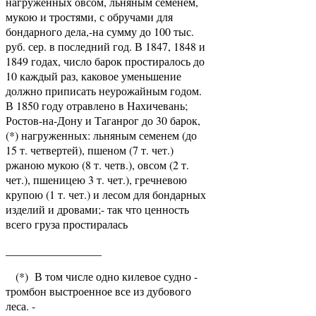
нагруженных овсом, льняным семенем,
мукою и тростями, с обручами для
бондарного дела,-на сумму до 100 тыс.
руб. сер. в последний год. В 1847, 1848 и
1849 годах, число барок простиралось до
10 каждый раз, каковое уменьшение
должно приписать неурожайным годом.
В 1850 году отравлено в Нахичевань;
Ростов-на-Дону и Таганрог до 30 барок,
(*) нагруженных: льняным семенем (до
15 т. четвертей), пшеном (7 т. чет.)
ржаною мукою (8 т. четв.), овсом (2 т.
чет.), пшеницею 3 т. чет.), гречневою
крупою (1 т. чет.) и лесом для бондарных
изделий и дровами;- так что ценность
всего груза простиралась
_________________
(*) В том числе одно килевое судно -
тромбон выстроенное все из дубового
леса. -