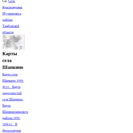
См.
Село
Краснояровка
Мучкапского
района
Тамбовской
области
Карты
села
Шапкино
Карта села
Шапкино 1930-
40 гг. Карта
окрестностей
села Шапкино.
Карта
Шапкинскинского
района 1939-
1956 гг. В
фотогалерею