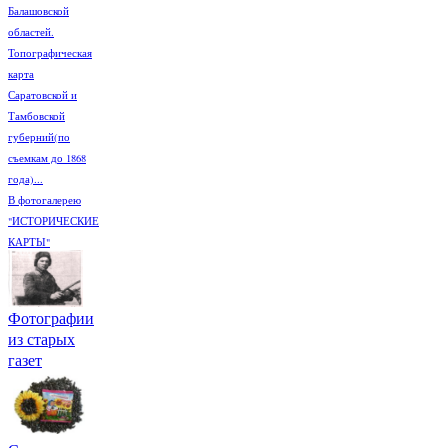
Балашовской
областей.
Топографическая
карта
Саратовской и
Тамбовской
губерний(по
съемкам до 1868
года)...
В фотогалерею
"ИСТОРИЧЕСКИЕ
КАРТЫ"
Фотографии
из старых
газет