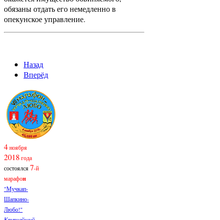
обязаны отдать его немедленно в
опекунское управление.
Назад
Вперёд
4
ноября
2018
года
7
состоялся
-й
марафо
н
"Мучкап-
Шапкино-
Любо!"
Крупнейший