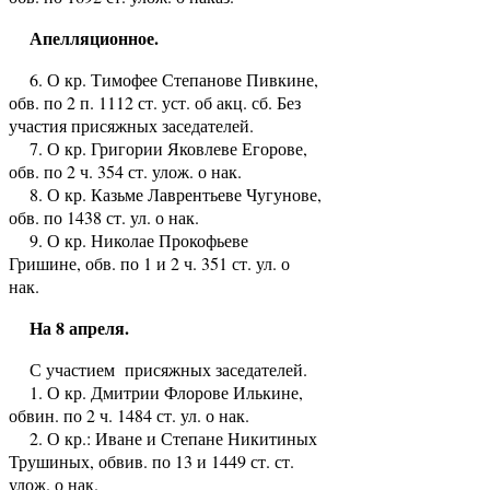
Апелляционное.
6. О кр. Тимофее Степанове Пивкине,
обв. по 2 п. 1112 ст. уст. об акц. сб. Без
участия присяжных заседателей.
7. О кр. Григории Яковлеве Егорове,
обв. по 2 ч. 354 ст. улож. о нак.
8. О кр. Казьме Лаврентьеве Чугунове,
обв. по 1438 ст. ул. о нак.
9. О кр. Николае Прокофьеве
Гришине, обв. по 1 и 2 ч. 351 ст. ул. о
нак.
На 8 апреля.
С участием присяжных заседателей.
1. О кр. Дмитрии Флорове Илькине,
обвин. по 2 ч. 1484 ст. ул. о нак.
2. О кр.: Иване и Степане Никитиных
Трушиных, обвив. по 13 и 1449 ст. ст.
улож. о нак.