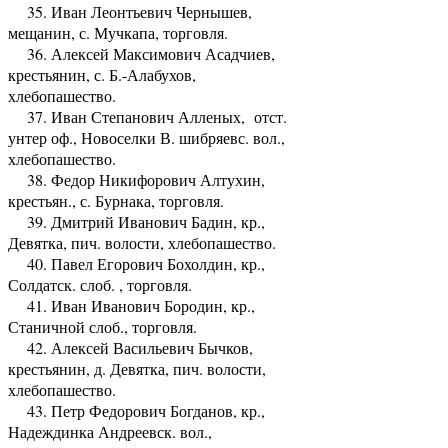
35. Иван Леонтьевич Чернышев,
мещанин, с. Мучкапа, торговля.
36. Алексей Максимович Асадчиев,
крестьянин, с. Б.-Алабухов,
хлебопашество.
37. Иван Степанович Алленых, отст.
унтер оф., Новоселки В. шибряевс. вол.,
хлебопашество.
38. Федор Никифорович Алтухин,
крестьян., с. Бурнака, торговля.
39. Дмитрий Иванович Бадин, кр.,
Девятка, пич. волости, хлебопашество.
40. Павел Егорович Бохолдин, кр.,
Солдатск. слоб. , торговля.
41. Иван Иванович Бородин, кр.,
Станичной слоб., торговля.
42. Алексей Васильевич Бычков,
крестьянин, д. Девятка, пич. волости,
хлебопашество.
43. Петр Федорович Богданов, кр.,
Надеждинка Андреевск. вол.,