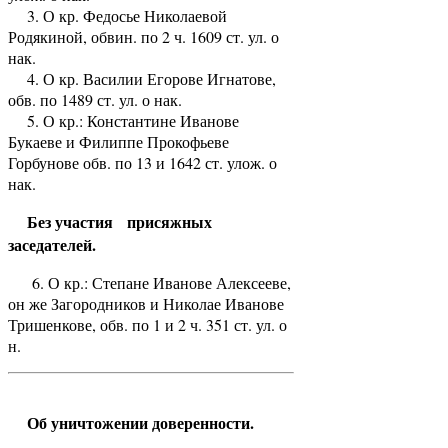
3. О кр. Федосье Николаевой
Родякиной, обвин. по 2 ч. 1609 ст. ул. о
нак.
4. О кр. Василии Егорове Игнатове,
обв. по 1489 ст. ул. о нак.
5. О кр.: Константине Иванове
Букаеве и Филиппе Прокофьеве
Горбунове обв. по 13 и 1642 ст. улож. о
нак.
Без участия присяжных
заседателей.
6. О кр.: Степане Иванове Алексееве,
он же Загородников и Николае Иванове
Тришенкове, обв. по 1 и 2 ч. 351 ст. ул. о
н.
Об уничтожении доверенности.