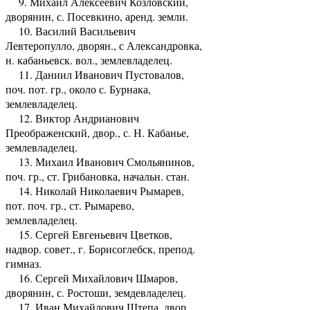
9. Михаил Алексеевич Козловский,
дворянин, с. Посевкино, аренд. земли.
10. Василий Васильевич
Левтеропулло, дворян., с Александровка,
н. кабаньевск. вол., землевладелец.
11. Даниил Иванович Пустовалов,
поч. пот. гр., около с. Бурнака,
землевладелец.
12. Виктор Андрианович
Преображенский, двор., с. Н. Кабанье,
землевладелец.
13. Михаил Иванович Смольянинов,
поч. гр., ст. Грибановка, начальн. стан.
14. Николай Николаевич Рымарев,
пот. поч. гр., ст. Рымарево,
землевладелец.
15. Сергей Евгеньевич Цветков,
надвор. совет., г. Борисоглебск, препод.
гимназ.
16. Сергей Михайлович Шмаров,
дворянин, с. Ростоши, земдевладелец.
17. Иван Михайлович Штепа, двор.,