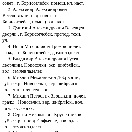
совет., г. Борисоглебск, помощ. кл. наст.
2. Александр Александрович
Веселовский, над. совет., г.
Борисоглебск, помощ. кл. наст.
3. Дмитрий Александрович Варевцев,
дворян., г. Борисоглебск, препод. техн.
уч.
4. Иван Михайлович Громов, почет.
гражд., г. Борисоглебск, домовладелец.
5. Владимир Александрович Гусев,
дворянин, Новоселки, вер. шибряйск.,
вол., землевладелец.
6. Михаил Михайлович Добрынин,
губ. секр., Новоселки, вер. шибряйск.
вол., чин. поч. тел. кон.
7. Михаил Петрович Зворыкин, почет.
гражд., Новоселки, вер. шибряйск;. вол.,
чин. гос. банка.
8. Сергей Николаевич Крупенников,
губ. секр., при д. Софьевке, павлодар.
вол., землевладелец.