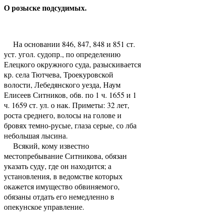
О розыске подсудимых.
На основании 846, 847, 848 и 851 ст.
уст. угол. судопр., по определению
Елецкого окружного суда, разыскивается
кр. села Тютчева, Троекуровской
волости, Лебедянского уезда, Наум
Елисеев Ситников, обв. по 1 ч. 1655 и 1
ч. 1659 ст. ул. о нак. Приметы: 32 лет,
роста среднего, волосы на голове и
бровях темно-русые, глаза серые, со лба
небольшая лысина.
Всякий, кому известно
местопребывание Ситникова, обязан
указать суду, где он находится; а
установления, в ведомстве которых
окажется имущество обвиняемого,
обязаны отдать его немедленно в
опекунское управление.