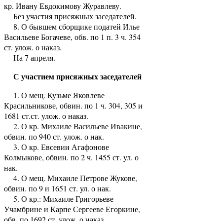
кр. Ивану Евдокимову Журавлеву.
Без участия присяжных заседателей.
8. О бывшем сборщике податей Илье
Васильеве Богачеве, обв. по 1 п. 3 ч. 354
ст. улож. о наказ.
На 7 апреля.
С участием присяжных заседателей
1. О мещ. Кузьме Яковлеве
Красильникове, обвин. по 1 ч. 304, 305 и
1681 ст.ст. улож. о наказ.
2. О кр. Михаиле Васильеве Ивакине,
обвин. по 940 ст. улож. о нак.
3. О кр. Евсевии Агафонове
Колмыкове, обвин. по 2 ч. 1455 ст. ул. о
нак.
4. О мещ. Михаиле Петрове Жукове,
обвин. по 9 и 1651 ст. ул. о нак.
5. О кр.: Михаиле Григорьеве
Учамбрине и Карпе Сергееве Егоркине,
обв. по 1692 ст. улож. о наказ.