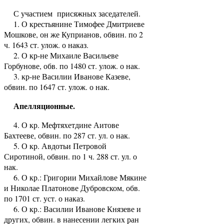
С участием присяжных заседателей.
1. О крестьянине Тимофее Дмитриеве
Мошкове, он же Куприанов, обвин. по 2
ч. 1643 ст. улож. о наказ.
2. О кр-не Михаиле Васильеве
Горбунове, обв. по 1480 ст. улож. о нак.
3. кр-не Василии Иванове Казеве,
обвин. по 1647 ст. улож. о нак.
Апелляционные.
4. О кр. Мефтяхетдине Аитове
Бахтееве, обвин. по 287 ст. ул. о нак.
5. О кр. Авдотьи Петровой
Сиротиной, обвин. по 1 ч. 288 ст. ул. о
нак.
6. О кр.: Григории Михайлове Мякине
и Николае Платонове Дубровском, обв.
по 1701 ст. уст. о наказ.
6. О кр.: Василии Иванове Князеве и
других, обвин. в нанесении легких ран