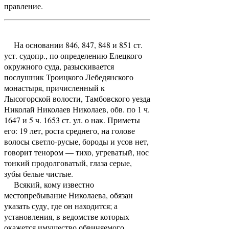
правление.
На основании 846, 847, 848 и 851 ст.
уст. судопр., по определению Елецкого
окружного суда, разыскивается
послушник Троицкого Лебедянского
монастыря, причисленный к
Лысогорской волости, Тамбовского уезда
Николай Николаев Николаев, обв. по 1 ч.
1647 и 5 ч. 1653 ст. ул. о нак. Приметы
его: 19 лет, роста среднего, на голове
волосы светло-русые, бороды и усов нет,
говорит тенором — тихо, угреватый, нос
тонкий продолговатый, глаза серые,
зубы белые чистые.
Всякий, кому известно
местопребывание Николаева, обязан
указать суду, где он находится; а
установления, в ведомстве которых
окажется имущество обвиняемого,