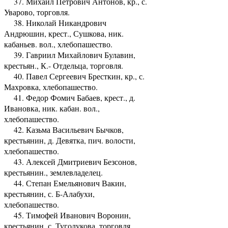
37. Михаил Петрович Антонов, кр., с.
Уварово, торговля.
38. Николай Никандрович
Андрюшин, крест., Сушкова, ник.
кабаньев. вол., хлебопашество.
39. Гавриил Михайлович Булавин,
крестьян., К.- Отдельца, торговля.
40. Павел Сергеевич Бресткин, кр., с.
Махровка, хлебопашество.
41. Федор Фомич Бабаев, крест., д.
Ивановка, ник. кабан. вол.,
хлебопашество.
42. Казьма Васильевич Бычков,
крестьянин, д. Девятка, пич. волости,
хлебопашество.
43. Алексей Дмитриевич Безсонов,
крестьянин., землевладелец.
44. Степан Емельянович Вакин,
крестьянин, с. Б-Алабухи,
хлебопашество.
45. Тимофей Иванович Воронин,
крестьянин, с. Туголукова, торговля.