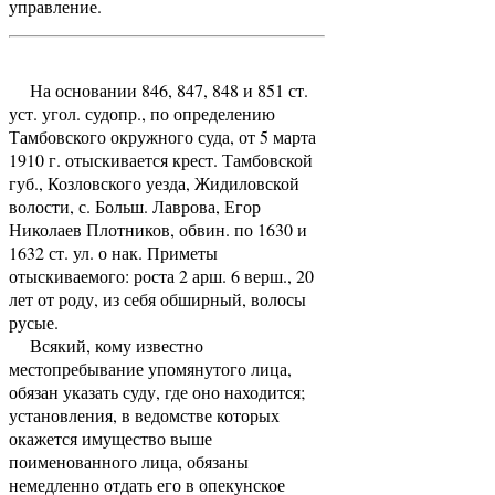
управление.
На основании 846, 847, 848 и 851 ст.
уст. угол. судопр., по определению
Тамбовского окружного суда, от 5 марта
1910 г. отыскивается крест. Тамбовской
губ., Козловского уезда, Жидиловской
волости, с. Больш. Лаврова, Егор
Николаев Плотников, обвин. по 1630 и
1632 ст. ул. о нак. Приметы
отыскиваемого: роста 2 арш. 6 верш., 20
лет от роду, из себя обширный, волосы
русые.
Всякий, кому известно
местопребывание упомянутого лица,
обязан указать суду, где оно находится;
установления, в ведомстве которых
окажется имущество выше
поименованного лица, обязаны
немедленно отдать его в опекунское