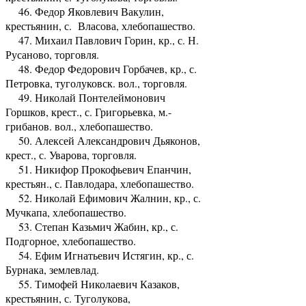
46. Федор Яковлевич Вакулин,
крестьянин, с. Власова, хлебопашество.
47. Михаил Павлович Горин, кр., с. Н.
Русаново, торговля.
48. Федор Федорович Горбачев, кр., с.
Петровка, туголуковск. вол., торговля.
49. Николай Понтелеймонович
Горшков, крест., с. Григорьевка, м.-
грибанов. вол., хлебопашество.
50. Алексей Александрович Дьяконов,
крест., с. Уварова, торговля.
51. Никифор Прокофьевич Епанчин,
крестьян., с. Павлодара, хлебопашество.
52. Николай Ефимович Жалнин, кр., с.
Мучкапа, хлебопашество.
53. Степан Казьмич Жабин, кр., с.
Подгорное, хлебопашество.
54. Ефим Игнатьевич Истягин, кр., с.
Бурнака, землевлад.
55. Тимофей Николаевич Казаков,
крестьянин, с. Туголукова,