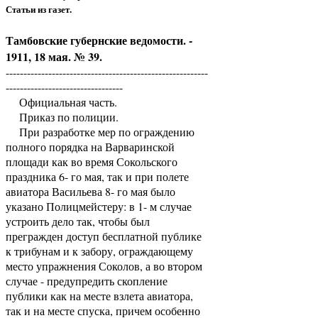
Статьи из газет.
Тамбовские губернские ведомости. -
1911, 18 мая. № 39.
---------------------------------------------------------
---------------------------------
Официальная часть.
Приказ по полиции.
При разработке мер по ограждению
полного порядка на Варваринской
площади как во время Сокольского
праздника 6- го мая, так и при полете
авиатора Васильева 8- го мая было
указано Полицмейстеру: в 1- м случае
устроить дело так, чтобы был
прегражден доступ бесплатной публике
к трибунам и к забору, ограждающему
место упражнения Соколов, а во втором
случае - предупредить скопление
публики как на месте взлета авиатора,
так и на месте спуска, причем особенно