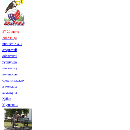
27-29 июля
2018 года
прошёл XXII
открытый
областной
турнир по
пляжному
волейболу
среди мужских
и женских
команд на
Кубок
Мучкапа...