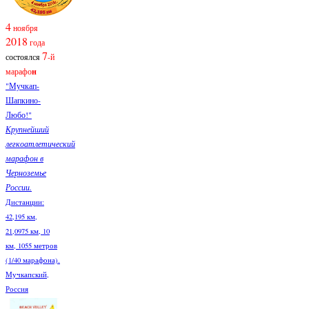
4
ноября
2018
года
7
состоялся
-й
марафо
н
"Мучкап-
Шапкино-
Любо!"
Крупнейший
легкоатлетический
марафон в
Черноземье
России.
Дистанции:
42,195 км,
21,0975 км, 10
км, 1055 метров
(1/40 марафона).
Мучкапский,
Россия