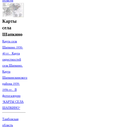
области
Карты
села
Шапкино
Карта села
Шапкино 1930-
40 гг. Карта
окрестностей
села Шапкино.
Карта
Шапкинскинского
района 1939-
1956 гг. В
фотогалерею
"КАРТЫ СЕЛА
ШАПКИНО"
Тамбовская
область