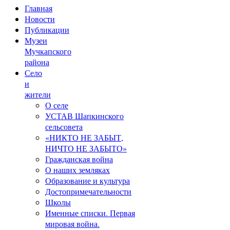
Главная
Новости
Публикации
Музеи
Мучкапского
района
Село
и
жители
О селе
УСТАВ Шапкинского
сельсовета
«НИКТО НЕ ЗАБЫТ,
НИЧТО НЕ ЗАБЫТО»
Гражданская война
О наших земляках
Образование и культура
Достопримечательности
Школы
Именные списки. Первая
мировая война.