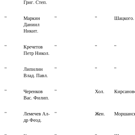
Григ. Степ.
”
Маркин
”
”
Шацкого.
Даниил
Никит.
”
Кречетов
”
”
”
Петр Никол.
”
Липилин
”
”
”
Влад. Павл.
”
Черенков
”
Хол.
Кирсанов
Вас. Филип.
”
Лемечев Ал-
”
Жен.
Моршанск
др Феод.