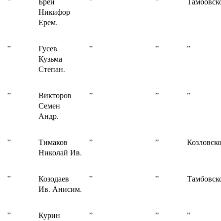
”
Брей
”
”
Тамбовск
Никифор
Ерем.
”
Гусев
”
”
”
Кузьма
Степан.
”
Викторов
”
”
”
Семен
Андр.
”
Тимаков
”
”
Козловско
Николай Ив.
”
Козодаев
”
”
Тамбовск
Ив. Анисим.
”
Курин
”
”
”