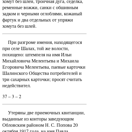
хомут без шлеи, троичная дуга, седелка,
ременные вожжи, санки с обшивным
задком и черными оглоблями, кожаный
фартук и два отдельных от упряжи
хомута без шлей.
При разгроме имения, находящегося
при селе Шалах, той же волости,
похищено: штемпеля на имя Ильи
Михайловича Мелентьева и Михаила
Егоровича Мелентьева, паевые карточки
Шалинского Общества потребителей и
три сахарных карточки; просят считать
недействител.
37 – 3 – 2
Утеряны две приемочных квитанции,
выданные из конторы заведующим
Обловским районом Н. С. Попова 20
октября 1917 года, на имя Павла