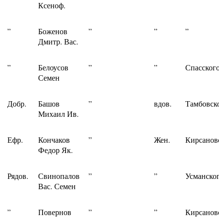
Ксеноф.
”
Боженов
”
”
”
Дмитр. Вас.
”
Белоусов
”
”
Спасского
Семен
Добр.
Башов
”
вдов.
Тамбовск
Михаил Ив.
Ефр.
Кончаков
”
Жен.
Кирсанов
Федор Як.
Рядов.
Свинопалов
”
”
Усманског
Вас. Семен
”
Повернов
”
”
Кирсанов