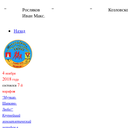
”
Росляков
”
”
Козловско
Иван Макс.
Назад
4
ноября
2018
года
7
состоялся
-й
марафо
н
"Мучкап-
Шапкино-
Любо!"
Крупнейший
легкоатлетический
марафон в