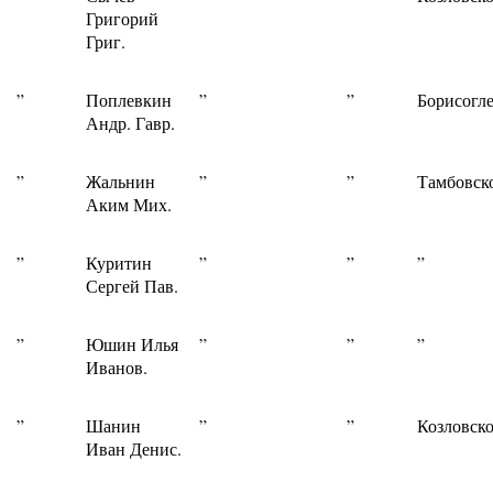
Григорий
Григ.
”
Поплевкин
”
”
Борисогле
Андр. Гавр.
”
Жальнин
”
”
Тамбовск
Аким Мих.
”
Куритин
”
”
”
Сергей Пав.
”
Юшин Илья
”
”
”
Иванов.
”
Шанин
”
”
Козловско
Иван Денис.