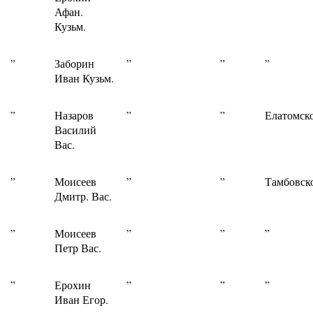
Афан.
Кузьм.
”
Заборин
”
”
”
Иван Кузьм.
”
Назаров
”
”
Елатомско
Василий
Вас.
”
Моисеев
”
”
Тамбовск
Дмитр. Вас.
”
Моисеев
”
”
”
Петр Вас.
”
Ерохин
”
”
”
Иван Егор.