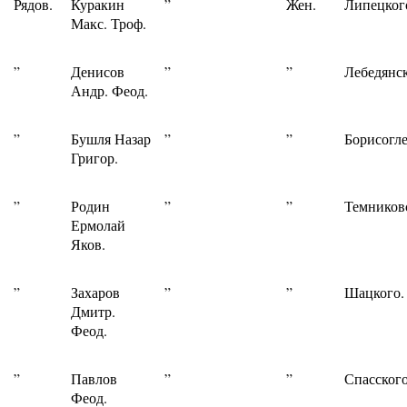
Рядов.
Куракин
”
Жен.
Липецког
Макс. Троф.
”
Денисов
”
”
Лебедянс
Андр. Феод.
”
Бушля Назар
”
”
Борисогле
Григор.
”
Родин
”
”
Темников
Ермолай
Яков.
”
Захаров
”
”
Шацкого.
Дмитр.
Феод.
”
Павлов
”
”
Спасского
Феод.