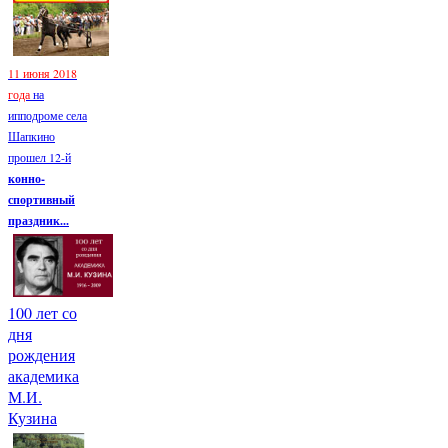
11 июня 2018
года
на
ипподроме села
Шапкино
прошел 12-й
конно-
спортивный
праздник...
100 лет со
дня
рождения
академика
М.И.
Кузина