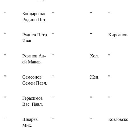
”
Бондаренко
”
”
”
Родион Пет.
”
Руднев Петр
”
”
Кирсанов
Иван.
”
Рязанов Ал-
”
Хол.
”
ей Макар.
”
Самсонов
”
Жен.
”
Семен Павл.
”
Герасимов
”
”
”
Вас. Павл.
”
Шварев
”
”
Козловско
Мих.