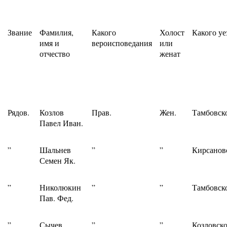
Звание
Фамилия,
Какого
Холост
Какого уе
имя и
вероисповедания
или
отчество
женат
Рядов.
Козлов
Прав.
Жен.
Тамбовск
Павел Иван.
”
Шальнев
”
”
Кирсанов
Семен Як.
”
Николюкин
”
”
Тамбовск
Пав. Фед.
”
Сычев
”
”
Козловско