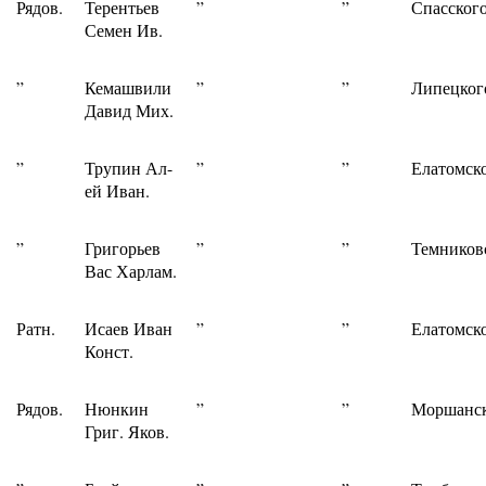
Рядов.
Терентьев
”
”
Спасского
Семен Ив.
”
Кемашвили
”
”
Липецког
Давид Мих.
”
Трупин Ал-
”
”
Елатомско
ей Иван.
”
Григорьев
”
”
Темников
Вас Харлам.
Ратн.
Исаев Иван
”
”
Елатомско
Конст.
Рядов.
Нюнкин
”
”
Моршанск
Григ. Яков.