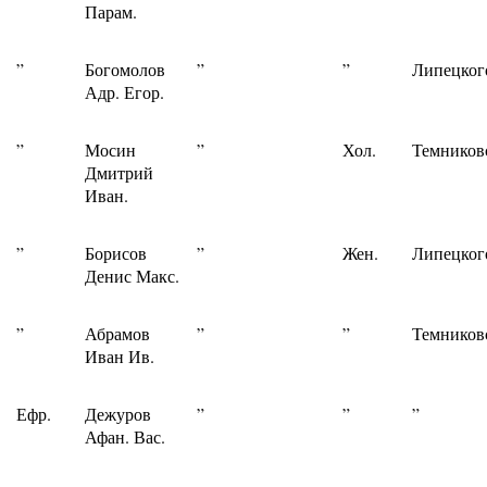
Парам.
”
Богомолов
”
”
Липецког
Адр. Егор.
”
Мосин
”
Хол.
Темников
Дмитрий
Иван.
”
Борисов
”
Жен.
Липецког
Денис Макс.
”
Абрамов
”
”
Темников
Иван Ив.
Ефр.
Дежуров
”
”
”
Афан. Вас.