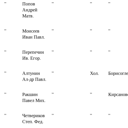
”
Попов
”
”
”
Андрей
Матв.
”
Моисеев
”
”
”
Иван Павл.
”
Перепечин
”
”
”
Ив. Егор.
”
Алтунин
”
Хол.
Борисогле
Ал-др Павл.
”
Ракшин
”
”
Кирсанов
Павел Мих.
”
Четвериков
”
”
”
Степ. Фед.