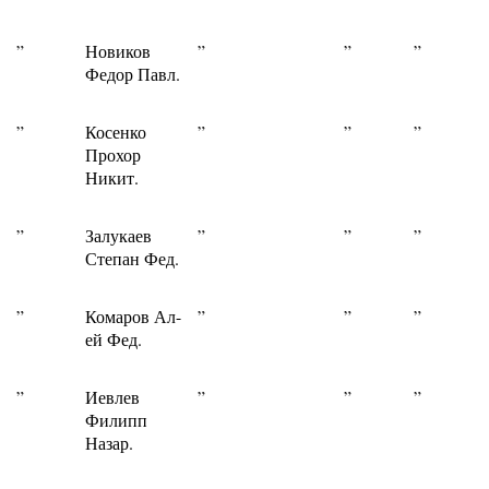
”
Новиков
”
”
”
Федор Павл.
”
Косенко
”
”
”
Прохор
Никит.
”
Залукаев
”
”
”
Степан Фед.
”
Комаров Ал-
”
”
”
ей Фед.
”
Иевлев
”
”
”
Филипп
Назар.