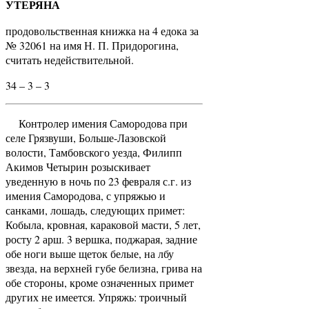
УТЕРЯНА
продовольственная книжка на 4 едока за
№ 32061 на имя Н. П. Придорогина,
считать недействительной.
34 – 3 – 3
Контролер имения Самородова при
селе Грязвуши, Больше-Лазовской
волости, Тамбовского уезда, Филипп
Акимов Четырин розыскивает
уведенную в ночь по 23 февраля с.г. из
имения Самородова, с упряжью и
санками, лошадь, следующих примет:
Кобыла, кровная, караковой масти, 5 лет,
росту 2 арш. 3 вершка, поджарая, задние
обе ноги выше щеток белые, на лбу
звезда, на верхней губе белизна, грива на
обе стороны, кроме означенных примет
других не имеется. Упряжь: троичный