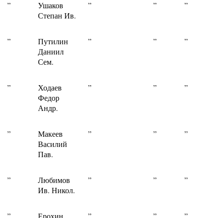
”
Ушаков
”
”
”
Степан Ив.
”
Путилин
”
”
”
Даниил
Сем.
”
Ходаев
”
”
”
Федор
Андр.
”
Макеев
”
”
”
Василий
Пав.
”
Любимов
”
”
”
Ив. Никол.
”
Ерохин
”
”
”