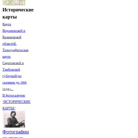
Исторические
карты
Карта
Воронежской и
Балашовской
областей.
Топографическая
карта
Саратовской и
Тамбовской
губерний(по
съемкам до 1868
года)...
В фотогалерею
"ИСТОРИЧЕСКИЕ
КАРТЫ"
Фотографии
из старых