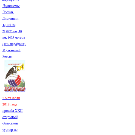
Черноземье
России.
Дистанции:
42,195 км,
21,0975 км, 10
км, 1055 метров
(1/40 марафона).
Мучкапский,
Россия
27-29 июля
2018 года
прошёл XXII
открытый
областной
турнир по