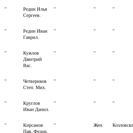
”
Редин Илья
”
”
”
Сергеев.
”
Редин Иван
”
”
”
Гаврил.
”
Кужлов
”
”
”
Дмитрий
Вас.
”
Четвериков
”
”
”
Степ. Мих.
”
Круглов
”
”
”
Иван Данил.
”
Кирсанов
”
Жен.
Козловско
Пав. Федор.