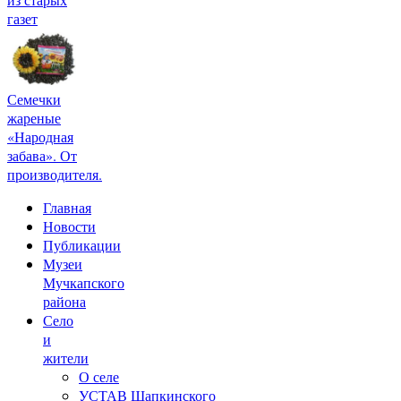
газет
Семечки
жареные
«Народная
забава». От
производителя.
Главная
Новости
Публикации
Музеи
Мучкапского
района
Село
и
жители
О селе
УСТАВ Шапкинского