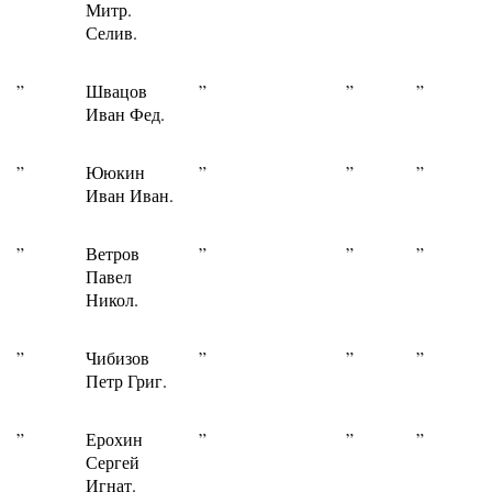
Митр.
Селив.
”
Швацов
”
”
”
Иван Фед.
”
Ююкин
”
”
”
Иван Иван.
”
Ветров
”
”
”
Павел
Никол.
”
Чибизов
”
”
”
Петр Григ.
”
Ерохин
”
”
”
Сергей
Игнат.