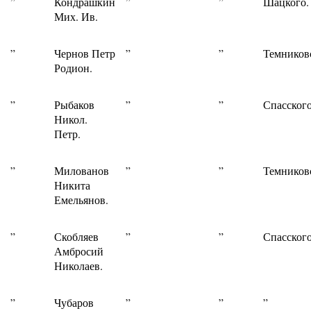
”
Кондрашкин
”
”
Шацкого.
Мих. Ив.
”
Чернов Петр
”
”
Темников
Родион.
”
Рыбаков
”
”
Спасского
Никол.
Петр.
”
Милованов
”
”
Темников
Никита
Емельянов.
”
Скобляев
”
”
Спасского
Амбросий
Николаев.
”
Чубаров
”
”
”