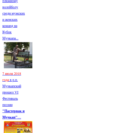
пляжному
волейболу
среди мужских
и женских
команд на
Кубок
Мучкапа...
7 июля 2018
года
в р.п.
Мучкапский
прошел VI
Фестиваль
поэзии
"Пастернак и
Мучкап"
....