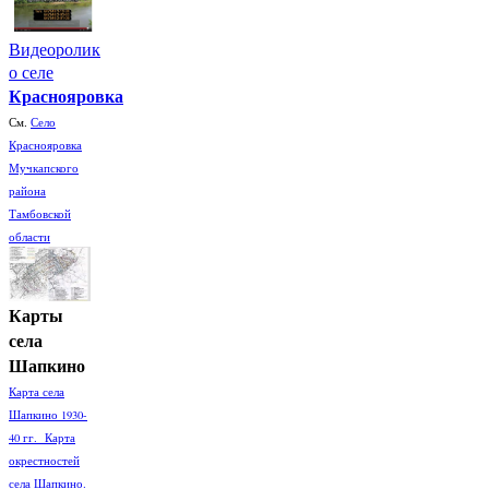
Видеоролик
о селе
Краснояровка
См.
Село
Краснояровка
Мучкапского
района
Тамбовской
области
Карты
села
Шапкино
Карта села
Шапкино 1930-
40 гг. Карта
окрестностей
села Шапкино.