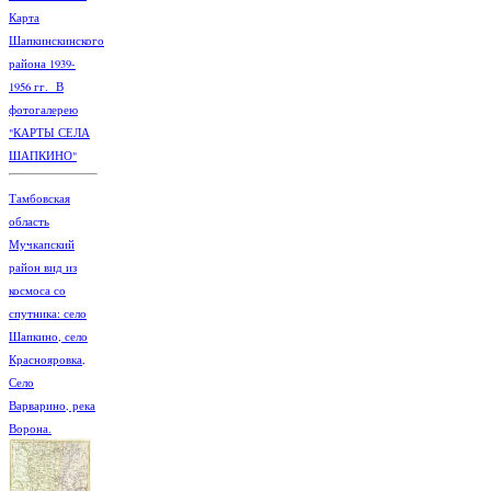
Карта
Шапкинскинского
района 1939-
1956 гг. В
фотогалерею
"КАРТЫ СЕЛА
ШАПКИНО"
Тамбовская
область
Мучкапский
район вид из
космоса со
спутника: село
Шапкино, село
Краснояровка,
Село
Варварино, река
Ворона.