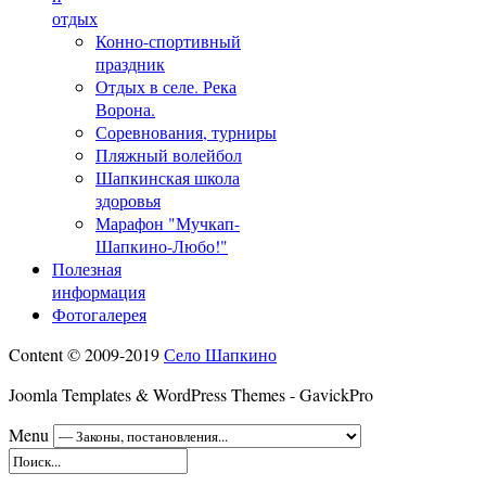
отдых
Конно-спортивный
праздник
Отдых в селе. Река
Ворона.
Соревнования, турниры
Пляжный волейбол
Шапкинская школа
здоровья
Марафон "Мучкап-
Шапкино-Любо!"
Полезная
информация
Фотогалерея
Content © 2009-2019
Село Шапкино
Joomla Templates & WordPress Themes - GavickPro
Menu