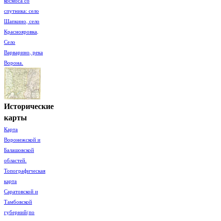
космоса со
спутника: село
Шапкино, село
Краснояровка,
Село
Варварино, река
Ворона.
Исторические
карты
Карта
Воронежской и
Балашовской
областей.
Топографическая
карта
Саратовской и
Тамбовской
губерний(по