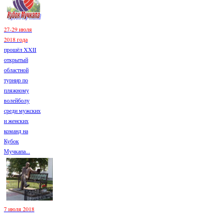
27-29 июля
2018 года
прошёл XXII
открытый
областной
турнир по
пляжному
волейболу
среди мужских
и женских
команд на
Кубок
Мучкапа...
7 июля 2018