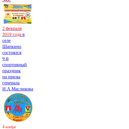
2 февраля
2019 года
в
селе
Шапкино
состоялся
9-й
спортивный
праздник
на призы
генерала
Н.А.Масликова
4
ноября