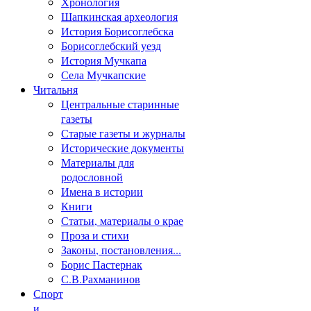
Хронология
Шапкинская археология
История Борисоглебска
Борисоглебский уезд
История Мучкапа
Села Мучкапские
Читальня
Центральные старинные
газеты
Старые газеты и журналы
Исторические документы
Материалы для
родословной
Имена в истории
Книги
Статьи, материалы о крае
Проза и стихи
Законы, постановления...
Борис Пастернак
С.В.Рахманинов
Спорт
и