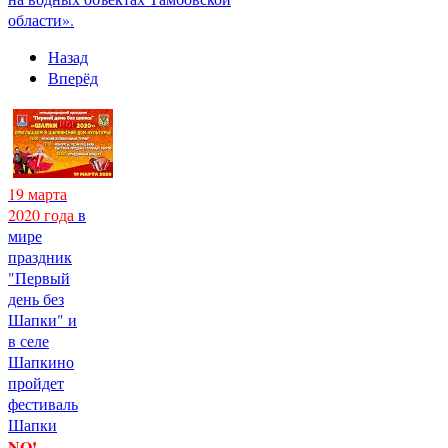
области».
Назад
Вперёд
19 марта
2020 года
в
мире
праздник
"Первый
день без
Шапки" и
в селе
Шапкино
пройдет
фестиваль
Шапки
NO!