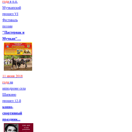
года
в р.п.
Мучкапский
прошел VI
Фестиваль
поэзии
"Пастернак и
Мучкап"
....
11 июня 2018
года
на
ипподроме села
Шапкино
прошел 12-й
конно-
спортивный
праздник...