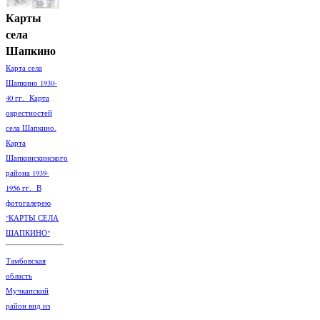
Карты
села
Шапкино
Карта села
Шапкино 1930-
40 гг. Карта
окрестностей
села Шапкино.
Карта
Шапкинскинского
района 1939-
1956 гг. В
фотогалерею
"КАРТЫ СЕЛА
ШАПКИНО"
Тамбовская
область
Мучкапский
район вид из