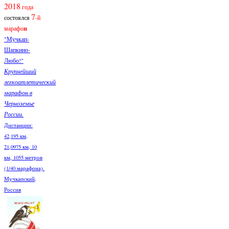
2018
года
7
состоялся
-й
марафо
н
"Мучкап-
Шапкино-
Любо!"
Крупнейший
легкоатлетический
марафон в
Черноземье
России.
Дистанции:
42,195 км,
21,0975 км, 10
км, 1055 метров
(1/40 марафона).
Мучкапский,
Россия