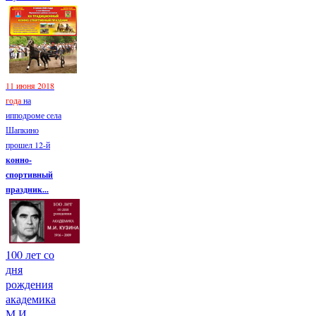
11 июня 2018
года
на
ипподроме села
Шапкино
прошел 12-й
конно-
спортивный
праздник...
100 лет со
дня
рождения
академика
М.И.