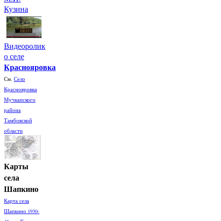
Кузина
Видеоролик
о селе
Краснояровка
См.
Село
Краснояровка
Мучкапского
района
Тамбовской
области
Карты
села
Шапкино
Карта села
Шапкино 1930-