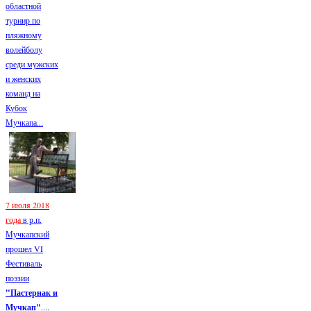
областной
турнир по
пляжному
волейболу
среди мужских
и женских
команд на
Кубок
Мучкапа...
7 июля 2018
года
в р.п.
Мучкапский
прошел VI
Фестиваль
поэзии
"Пастернак и
Мучкап"
....