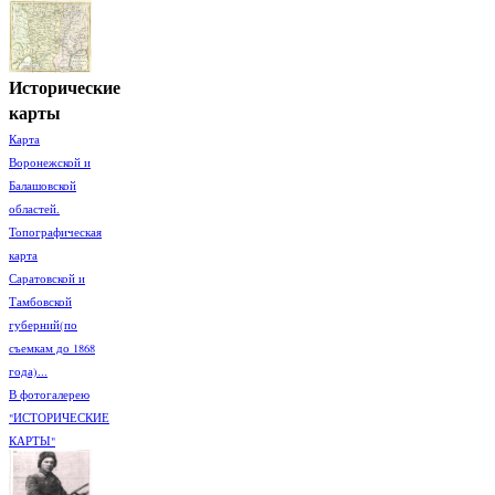
Исторические
карты
Карта
Воронежской и
Балашовской
областей.
Топографическая
карта
Саратовской и
Тамбовской
губерний(по
съемкам до 1868
года)...
В фотогалерею
"ИСТОРИЧЕСКИЕ
КАРТЫ"