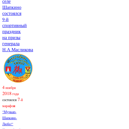
селе
Шапкино
состоялся
9-й
спортивный
праздник
на призы
генерала
Н.А.Масликова
4
ноября
2018
года
7
состоялся
-й
марафо
н
"Мучкап-
Шапкино-
Любо!"