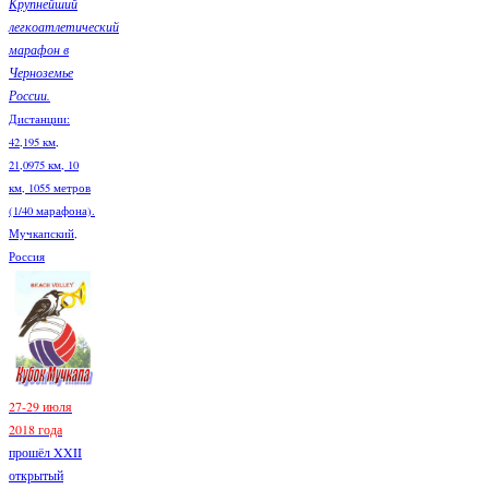
Крупнейший
легкоатлетический
марафон в
Черноземье
России.
Дистанции:
42,195 км,
21,0975 км, 10
км, 1055 метров
(1/40 марафона).
Мучкапский,
Россия
27-29 июля
2018 года
прошёл XXII
открытый