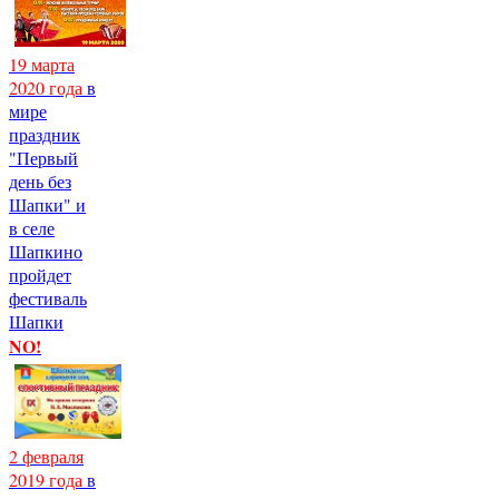
19 марта
2020 года
в
мире
праздник
"Первый
день без
Шапки" и
в селе
Шапкино
пройдет
фестиваль
Шапки
NO!
2 февраля
2019 года
в