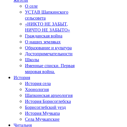
О селе
УСТАВ Шапкинского
сельсовета
«НИКТО НЕ ЗАБЫТ,
НИЧТО НЕ ЗАБЫТО»
Гражданская война
О наших земляках
Образование и культура
Достопримечательности
Школы
Именные списки. Первая
мировая война.
История
История села
Хронология
Шапкинская археология
История Борисоглебска
Борисоглебский уезд
История Мучкапа
Села Мучкапские
Читальня