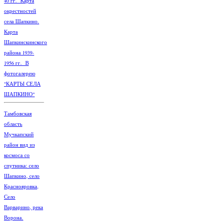
40 гг. Карта
окрестностей
села Шапкино.
Карта
Шапкинскинского
района 1939-
1956 гг. В
фотогалерею
"КАРТЫ СЕЛА
ШАПКИНО"
Тамбовская
область
Мучкапский
район вид из
космоса со
спутника: село
Шапкино, село
Краснояровка,
Село
Варварино, река
Ворона.