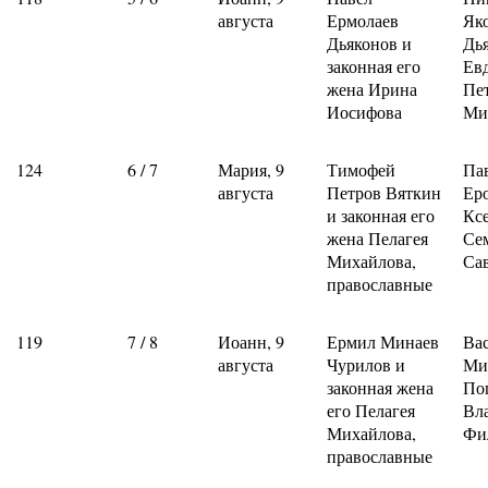
августа
Ермолаев
Як
Дьяконов и
Дь
законная его
Ев
жена Ирина
Пе
Иосифова
Ми
124
6 / 7
Мария, 9
Тимофей
Па
августа
Петров Вяткин
Ер
и законная его
Кс
жена Пелагея
Се
Михайлова,
Са
православные
119
7 / 8
Иоанн, 9
Ермил Минаев
Ва
августа
Чурилов и
Ми
законная жена
По
его Пелагея
Вл
Михайлова,
Фи
православные