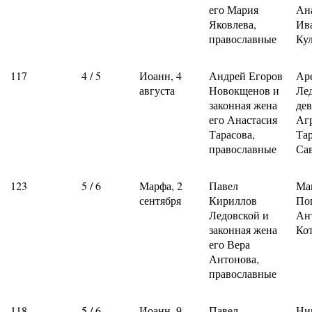
его Мария
Ан
Яковлева,
Ив
православные
Ку
117
4 / 5
Иоанн, 4
Андрей Егоров
Ар
августа
Новокщенов и
Ле
законная жена
де
его Анастасия
Аг
Тарасова,
Та
православные
Са
123
5 / 6
Марфа, 2
Павел
Ма
сентября
Кириллов
По
Ледовской и
Ан
законная жена
Ко
его Вера
Антонова,
православные
118
5 / 6
Иоанн, 9
Павел
Ни