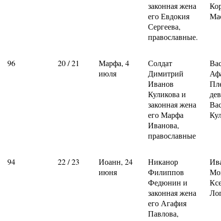
законная жена
Ко
его Евдокия
Ма
Сергеева,
православные.
96
20 / 21
Марфа, 4
Солдат
Ва
июля
Димитрий
Аф
Иванов
Пл
Куликова и
де
законная жена
Ва
его Марфа
Ку
Иванова,
православные
94
22 / 23
Иоанн, 24
Никанор
Ив
июня
Филиппов
Мо
Федюнин и
Кс
законная жена
Ло
его Агафия
Павлова,