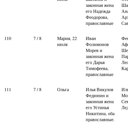
законная жена
Ша
его Надежда
Ан
Феодорова,
Ар
православные
Са
110
7 / 8
Мария, 22
Иван
Фе
июля
Фолимонов
Аф
Морев и
Ше
законная жена
Па
его Дарья
Ле
Тимофеева,
Ка
православные
111
7 / 8
Ольга
Илья Викулов
Ил
Федюнин и
Мо
законная жена
Се
его Устинья
Ле
Никитина, оба
православные.