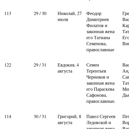
113
29 / 30
Николай, 27
Феодор
Гр
июля
Димитриев
Ва
Филатов и
Ка
законная жена
Та
его Татиана
Ег
Семенова,
Ви
православные
122
29 / 31
Евдокия, 4
Семен
Ва
августа
Терентьев
Ан
Черников и
Са
законная жена
Та
его Параскева
Ми
Сафонова,
Дь
православные.
114
30 / 31
Григорий, 8
Павел Сергеев
Пе
августа
Ледовской и
Во
законная жена
Ва