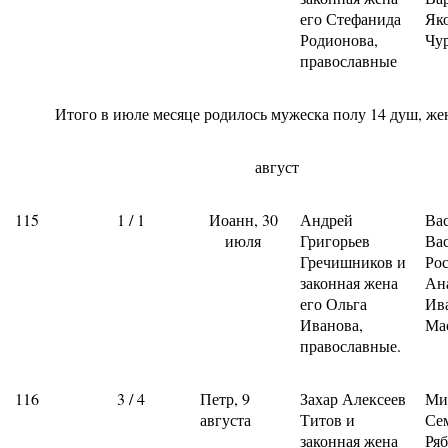
его Стефанида
Як
Родионова,
Чу
православные
Итого в июле месяце родилось мужеска полу 14 душ, жен
август
115
1 / 1
Иоанн, 30
Андрей
Ва
июля
Григорьев
Ва
Гречишников и
Рос
законная жена
Ан
его Ольга
Ив
Иванова,
Ма
православные.
116
3 / 4
Петр, 9
Захар Алексеев
Ми
августа
Титов и
Се
законная жена
Ря