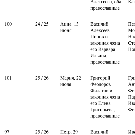
Алексеева, оба
Ка
православные
100
24 / 25
Анна, 13
Василий
Пе
июня
Алексеев
Мо
Попов и
На
законная жена
Ст
его Варвара
По
Ильина,
православные
101
25 / 26
Мария, 22
Григорий
Гр
июля
Феодоров
Ан
Филатов и
Фи
законная жена
Па
его Елена
Ив
Григорьева,
Фи
православные
97
25 / 26
Петр, 29
Василий
Ив