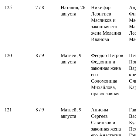
125
7 / 8
Наталия, 26
Никифор
Ан
августа
Леонтиев
Фи
Масликов и
Ма
законная его
Ма
жена Мелания
Ле
Иванова
Ма
120
8 / 9
Матвей, 9
Феодор Петров
Пе
августа
Федюнин и
Поп
законная жена
Ва
его
кре
Соломонида
Ол
Михайлова,
Ка
православная
121
8 / 9
Матвей, 9
Анисим
Га
августа
Сергеев
Ва
Савинков и
Ку
законная жена
Пе
его Анастасия
Гр