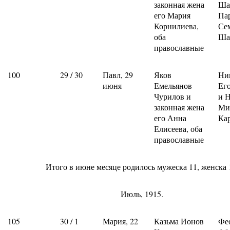
законная жена
Ша
его Мария
Па
Корнилиева,
Се
оба
Ша
православные
100
29 / 30
Павл, 29
Яков
Ни
июня
Емельянов
Ег
Чурилов и
и 
законная жена
Ми
его Анна
Ка
Елисеева, оба
православные
Итого в июне месяце родилось мужеска 11, женска 
Июль, 1915.
105
30 / 1
Мария, 22
Казьма Ионов
Фе