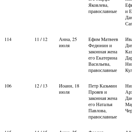
Яковлева,
Еф
православные
и 
Да
Са
114
11 / 12
Анна, 25
Ефим Матвеев
Ив
июля
Федюнин и
Ди
законная жена
Ка
его Екатерина
Да
Васильева,
Ни
православные
Ку
106
12 / 13
Иоанн, 18
Петр Казьмин
Ни
июля
Прояев и
Ар
законная жена
Да
его Наталья
Ма
Павлова,
Че
православные