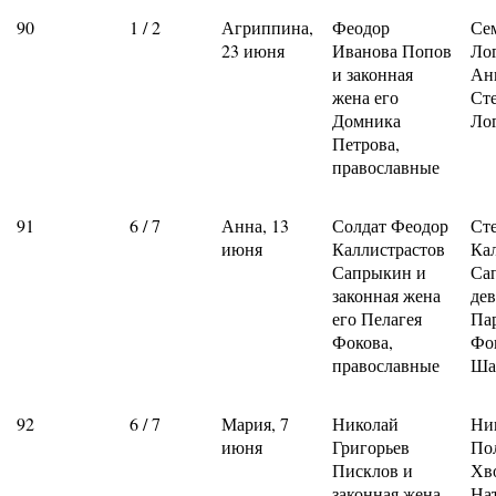
90
1 / 2
Агриппина,
Феодор
Се
23 июня
Иванова Попов
Ло
и законная
Ан
жена его
Ст
Домника
Ло
Петрова,
православные
91
6 / 7
Анна, 13
Солдат Феодор
Ст
июня
Каллистрастов
Ка
Сапрыкин и
Са
законная жена
де
его Пелагея
Па
Фокова,
Фо
православные
Ша
92
6 / 7
Мария, 7
Николай
Ни
июня
Григорьев
По
Писклов и
Хв
законная жена
На