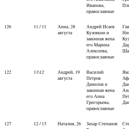
Иванова,
Пл
православные
126
11 / 11
Анна, 28
Андрей Исаев
Га
августа
Кузовкин и
Ни
законная жена
Ку
его Марина
Да
Алексеева,
Ша
православные
122
11\12
Андрей, 19
Василий
Як
августа
Петров
Аф
Данилов и
Да
законная жена
Ан
его Анна
Пе
Григорьева,
Да
православные
127
12 / 13
Наталия, 26
Захар Степанов
Ст