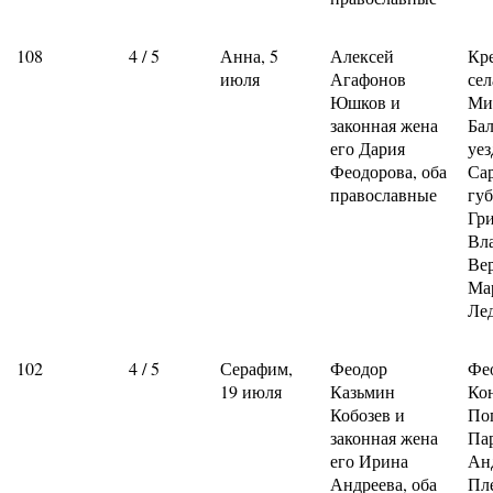
108
4 / 5
Анна, 5
Алексей
Кр
июля
Агафонов
сел
Юшков и
Ми
законная жена
Ба
его Дария
уез
Феодорова, оба
Са
православные
гу
Гр
Вл
Ве
Ма
Ле
102
4 / 5
Серафим,
Феодор
Фе
19 июля
Казьмин
Ко
Кобозев и
По
законная жена
Па
его Ирина
Ан
Андреева, оба
Пл