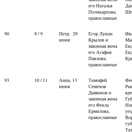
его Наталья
Да
Поликарпова,
Ше
православные
90
8 / 9
Петр, 29
Егор Лукин
Ив
июня
Крылов и
Ма
законная жена
Ев
его Агафия
Ев
Павлова,
Кр
православные
93
10 / 11
Анна, 13
Тимофей
Фе
июня
Семенов
Ры
Дьяконов и
кре
законная жена
Гу
его Фекла
Но
Ермилова,
уез
православные
Во
гу
Та