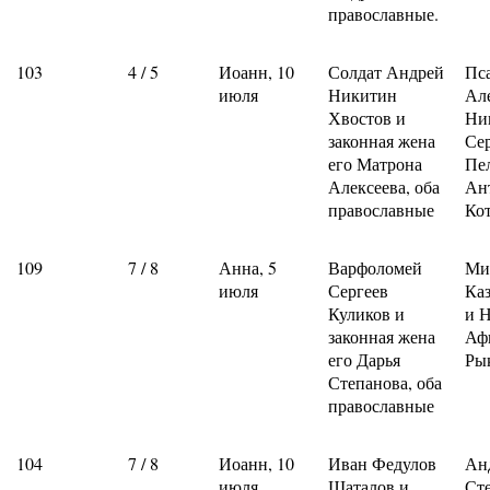
православные.
103
4 / 5
Иоанн, 10
Солдат Андрей
Пс
июля
Никитин
Ал
Хвостов и
Ни
законная жена
Се
его Матрона
Пе
Алексеева, оба
Ан
православные
Ко
109
7 / 8
Анна, 5
Варфоломей
Ми
июля
Сергеев
Ка
Куликов и
и 
законная жена
Аф
его Дарья
Ры
Степанова, оба
православные
104
7 / 8
Иоанн, 10
Иван Федулов
Ан
июля
Шаталов и
Ст