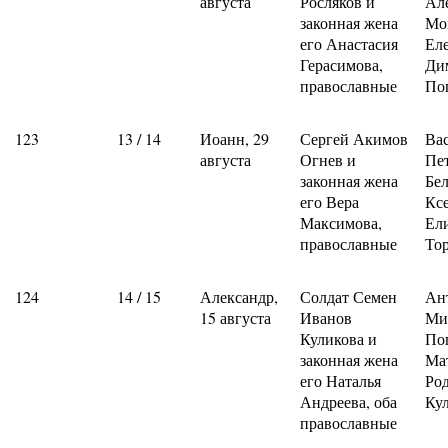
августа
Росляков и
Ал
законная жена
Мо
его Анастасия
Ел
Герасимова,
Ди
православные
По
123
13 / 14
Иоанн, 29
Сергей Акимов
Ва
августа
Огнев и
Пе
законная жена
Бе
его Вера
Кс
Максимова,
Ел
православные
То
124
14 / 15
Александр,
Солдат Семен
Ан
15 августа
Иванов
Ми
Куликова и
По
законная жена
Ма
его Наталья
Ро
Андреева, оба
Ку
православные