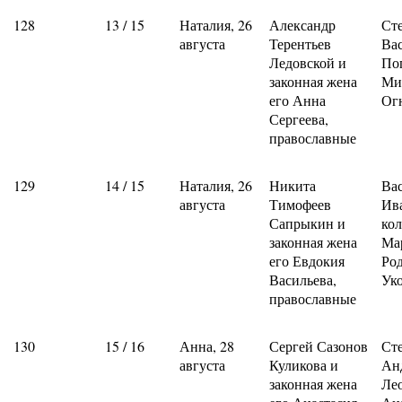
128
13 / 15
Наталия, 26
Александр
Ст
августа
Терентьев
Ва
Ледовской и
По
законная жена
Ми
его Анна
Ог
Сергеева,
православные
129
14 / 15
Наталия, 26
Никита
Ва
августа
Тимофеев
Ив
Сапрыкин и
кол
законная жена
Ма
его Евдокия
Ро
Васильева,
Ук
православные
130
15 / 16
Анна, 28
Сергей Сазонов
Ст
августа
Куликова и
Ан
законная жена
Ле