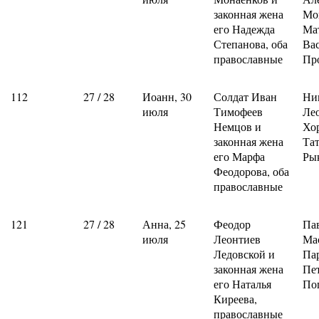
законная жена
Мо
его Надежда
Ма
Степанова, оба
Ва
православные
Пр
112
27 / 28
Иоанн, 30
Солдат Иван
Ни
июля
Тимофеев
Ле
Немцов и
Хо
законная жена
Та
его Марфа
Ры
Феодорова, оба
православные
121
27 / 28
Анна, 25
Феодор
Па
июля
Леонтиев
Ма
Ледовской и
Па
законная жена
Пе
его Наталья
По
Киреева,
православные