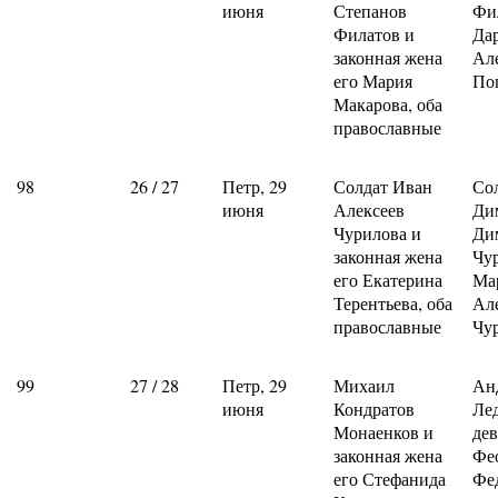
июня
Степанов
Фи
Филатов и
Да
законная жена
Ал
его Мария
По
Макарова, оба
православные
98
26 / 27
Петр, 29
Солдат Иван
Со
июня
Алексеев
Ди
Чурилова и
Ди
законная жена
Чу
его Екатерина
Ма
Терентьева, оба
Ал
православные
Чу
99
27 / 28
Петр, 29
Михаил
Ан
июня
Кондратов
Ле
Монаенков и
де
законная жена
Фе
его Стефанида
Фе