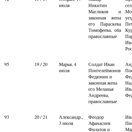
июля
Никитин
сел
Масликов и
Мо
законная жена
уез
его Параскева
Пе
Тимофеева, оба
Ку
православные
Па
Ив
Ро
95
19 / 20
Марья, 4
Солдат Иван
Ан
июля
Понтелеймонов
По
Федюнин и
Фе
законная жена
На
его Меланья
Ив
Андреева,
Фе
православные
93
20 / 21
Александр,,
Феодор
Ив
3 июля
Афанасиев
Пи
Филатов и
Ма