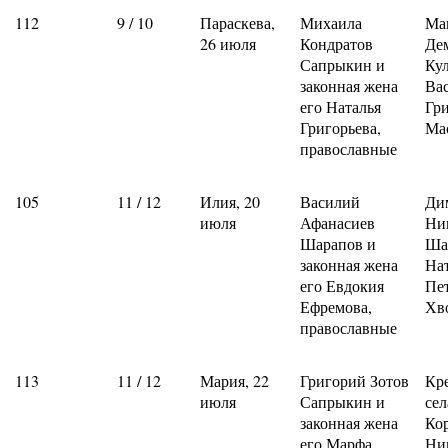
112
9 / 10
Параскева,
Михаила
Ма
26 июля
Кондратов
Де
Сапрыкин и
Ку
законная жена
Ва
его Наталья
Гр
Григорьева,
Ма
православные
105
11 / 12
Илия, 20
Василий
Ди
июля
Афанасиев
Ни
Шарапов и
Ша
законная жена
На
его Евдокия
Пе
Ефремова,
Хв
православные
113
11 / 12
Мария, 22
Григорий Зотов
Кр
июля
Сапрыкин и
сел
законная жена
Ко
его Марфа
Ни