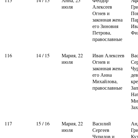
115
14 / 15
Анна, 25
Феодор
Аф
июля
Алексеев
Гр
Огнев и
По
законная жена
Па
его Зиновия
Ив
Петрова,
Фи
православные
116
14 / 15
Мария, 22
Иван Алексеев
Ва
июля
Огнев и
Се
законная жена
Чу
его Анна
де
Михайлова,
кре
православные
За
На
Ми
За
117
15 / 16
Мария, 22
Василий
Ан
июля
Сергеев
Гр
Чурилов и
Ку