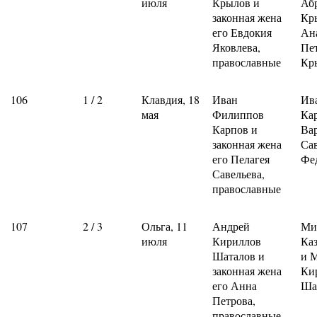
июля
Крылов и
Аб
законная жена
Кр
его Евдокия
Ан
Яковлева,
Пе
православные
Кр
106
1 / 2
Клавдия, 18
Иван
Ив
мая
Филиппов
Ка
Карпов и
Ва
законная жена
Са
его Пелагея
Фе
Савельева,
православные
107
2 / 3
Ольга, 11
Андрей
Ми
июля
Кириллов
Ка
Шаталов и
и 
законная жена
Ки
его Анна
Ша
Петрова,
православные