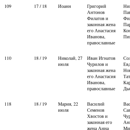
109
17 / 18
Иоанн
Григорий
Ни
Антонов
Па
Филатов и
Фи
законная жена
Па
его Анастасия
Ко
Иванова,
Пи
православные
110
18 / 19
Николай, 27
Иван Игнатов
Со
июля
Чурилов и
Ев
законная жена
Но
его Анастасия
Та
Иванова,
Ка
православные
Дь
118
18 / 19
Мария, 22
Василий
Ва
июля
Семенов
Са
Хвостов и
Чу
законная его
Ан
жена Анна
Ми