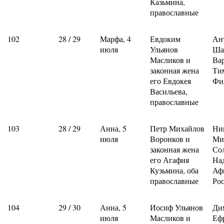
Казьмина,
православные
102
28 / 29
Марфа, 4
Евдоким
Ан
июля
Ульянов
Ша
Масликов и
Ва
законная жена
Ти
его Евдокея
Фи
Васильева,
православные
103
28 / 29
Анна, 5
Петр Михайлов
Ни
июля
Воронков и
Ми
законная жена
Со
его Агафия
На
Кузьмина, оба
Аф
православные
Ро
104
29 / 30
Анна, 5
Иосиф Ульянов
Ди
июля
Масликов и
Еф