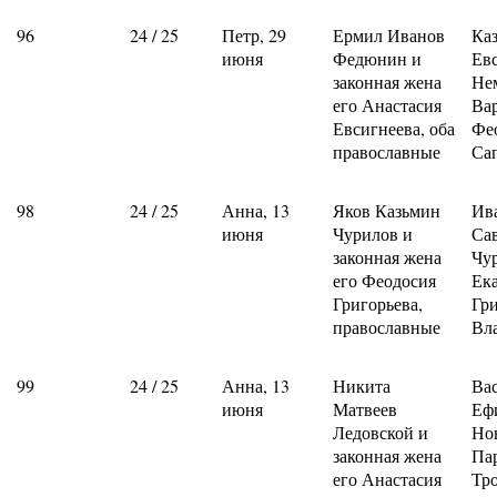
96
24 / 25
Петр, 29
Ермил Иванов
Ка
июня
Федюнин и
Ев
законная жена
Не
его Анастасия
Ва
Евсигнеева, оба
Фе
православные
Са
98
24 / 25
Анна, 13
Яков Казьмин
Ив
июня
Чурилов и
Са
законная жена
Чу
его Феодосия
Ек
Григорьева,
Гр
православные
Вл
99
24 / 25
Анна, 13
Никита
Ва
июня
Матвеев
Еф
Ледовской и
Но
законная жена
Па
его Анастасия
Тр