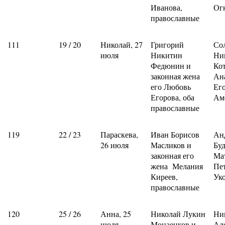
Иванова,
Ог
православные
111
19 / 20
Николай, 27
Григорий
Со
июля
Никитин
Ни
Федюнин и
Ко
законная жена
Ан
его Любовь
Ег
Егорова, оба
Ам
православные
119
22 / 23
Параскева,
Иван Борисов
Ан
26 июля
Масликов и
Буд
законная его
Ма
жена Мелания
Пе
Киреев,
Ук
православные
120
25 / 26
Анна, 25
Николай Лукин
Ни
июля
Монаенков и
Ал