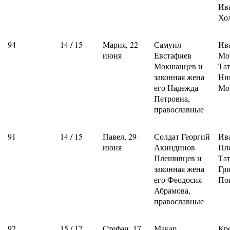
Ив
Хо
94
14 / 15
Мария, 22
Самуил
Ив
июня
Евстафиев
Мо
Мокшанцев и
Та
законная жена
Ни
его Надежда
Мо
Петровна,
православные
91
14 / 15
Павел, 29
Солдат Георгий
Ив
июня
Акиндинов
Пл
Плешивцев и
Та
законная жена
Гр
его Феодосия
По
Абрамова,
православные
92
15 / 17
Стефан, 17
Макар
Кр