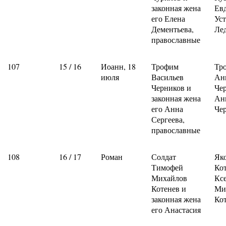
законная жена
Ев
его Елена
Ус
Дементьева,
Ле
православные
107
15 / 16
Иоанн, 18
Трофим
Тр
июля
Васильев
Ан
Черников и
Че
законная жена
Ан
его Анна
Че
Сергеева,
православные
108
16 / 17
Роман
Солдат
Як
Тимофей
Ко
Михайлов
Кс
Котенев и
Ми
законная жена
Ко
его Анастасия