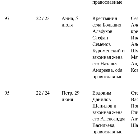
православные
97
22 / 23
Анна, 5
Крестьянин
Се
июля
села Больших
Ал
Алабухов
кр
Стефан
Ив
Семенов
Ал
Буроменский и
Шу
законная жена
Ма
его Наталья
Ан
Андреева, оба
Ко
православные
95
22 / 24
Петр, 29
Евдоким
Ст
июня
Данилов
Ва
Шепилов и
По
законная жена
Гл
его Александра
Ан
Васильева,
Ша
православные