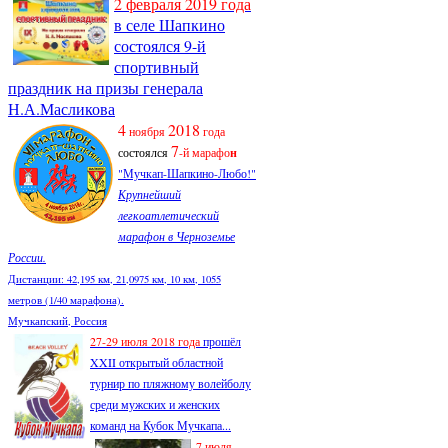
2 февраля 2019 года
в селе Шапкино
состоялся 9-й
спортивный
праздник на призы генерала
Н.А.Масликова
4
2018
ноября
года
7
состоялся
-й марафо
н
"Мучкап-Шапкино-Любо!"
Крупнейший
легкоатлетический
марафон в Черноземье
России.
Дистанции: 42,195 км, 21,0975 км, 10 км, 1055
метров (1/40 марафона).
Мучкапский, Россия
27-29 июля 2018 года
прошёл
XXII открытый областной
турнир по пляжному волейболу
среди мужских и женских
команд на Кубок Мучкапа...
7 июля