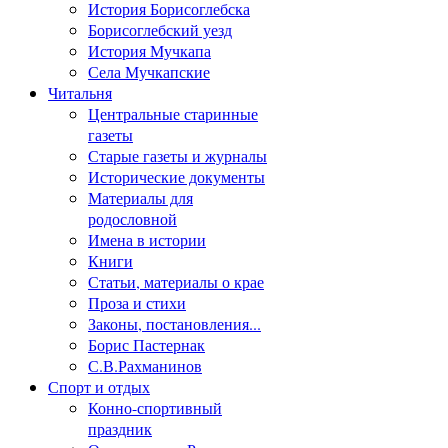
История Борисоглебска
Борисоглебский уезд
История Мучкапа
Села Мучкапские
Читальня
Центральные старинные
газеты
Старые газеты и журналы
Исторические документы
Материалы для
родословной
Имена в истории
Книги
Статьи, материалы о крае
Проза и стихи
Законы, постановления...
Борис Пастернак
С.В.Рахманинов
Спорт и отдых
Конно-спортивный
праздник