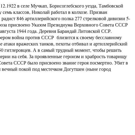
12.1922 в селе Мучкап, Борисоглебского уезда, Тамбовской
семь классов, Николай работал в колхозе. Призван
адист 846 артиллерийского полка 277 стрелковой дивизии 5-
Союза присвоено Указом Президиума Верховного Совета СССР
вгуста 1944 года. Деревня Барандай Литовской ССР.
ером война против СССР близится к своему бесславному
 атаки вражеских танков, пехоты отбивал и артиллерийский
50 гитлеровцев. А в самый трудный момент, чтобы решить
лерии на себя. За проявленные героизм и храбрость товарищу
Совета СССР было присвоено звание героя посмертно. Убит в
 вечный покой под местечком Догутшен (ныне город