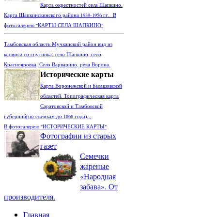
Карта окрестностей села Шапкино.
Карта Шапкинскинского района 1939-1956 гг. В
фотогалерею "КАРТЫ СЕЛА ШАПКИНО"
Тамбовская область Мучкапский район вид из
космоса со спутника: село Шапкино, село
Краснояровка, Село Варварино, река Ворона.
Исторические карты
Карта Воронежской и Балашовской
областей. Топографическая карта
Саратовской и Тамбовской
губерний(по съемкам до 1868 года)...
В фотогалерею "ИСТОРИЧЕСКИЕ КАРТЫ"
Фотографии из старых
газет
Семечки
жареные
«Народная
забава». От
производителя.
Главная