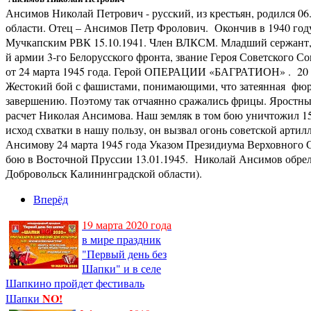
Ансимов Николай Петрович - русский, из крестьян, родился 06.
области. Отец – Ансимов Петр Фролович. Окончив в 1940 году 
Мучкапским РВК 15.10.1941. Член ВЛКСМ. Младший сержант, р
й армии 3-го Белорусского фронта, звание Героя Советского 
от 24 марта 1945 года. Герой ОПЕРАЦИИ «БАГРАТИОН» . 20 а
Жестокий бой с фашистами, понимающими, что затеянная фюр
завершению. Поэтому так отчаянно сражались фрицы. Яростные
расчет Николая Ансимова. Наш земляк в том бою уничтожил 1
исход схватки в нашу пользу, он вызвал огонь советской артил
Ансимову 24 марта 1945 года Указом Президиума Верховного 
бою в Восточной Пруссии 13.01.1945. Николай Ансимов обрел
Добровольск Калининградской области).
Вперёд
19 марта 2020 года
в мире праздник
"Первый день без
Шапки" и в селе
Шапкино пройдет фестиваль
NO!
Шапки