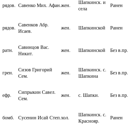
Шапкинск. и
рядов.
Савенко Мих. Афан.
жен.
Ранен
села
Савенков Абр.
рядов.
жен.
Шапкинской
Ранен
Исаев.
Савинцов Вас.
ратн.
жен.
Шапкинской
Без в.пр.
Никит.
Сизов Григорий
Шапкинск. с.
грен.
жен.
Без в.пр.
Сем.
Шапкина
Сипрыкин Савел.
ефр.
жен.
с. Шапки.
Без в.пр.
Сем.
Шапкинск. с.
бомб.
Сусенин Исай Степ.
хол.
Ранен
Краснояр.