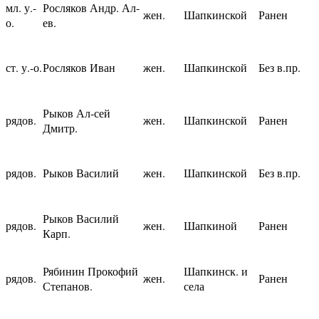
мл. у.-
Росляков Андр. Ал-
жен.
Шапкинской
Ранен
о.
ев.
ст. у.-о.
Росляков Иван
жен.
Шапкинской
Без в.пр.
Рыков Ал-сей
рядов.
жен.
Шапкинской
Ранен
Дмитр.
рядов.
Рыков Василий
жен.
Шапкинской
Без в.пр.
Рыков Василий
рядов.
жен.
Шапкиной
Ранен
Карп.
Рябинин Прокофий
Шапкинск. и
рядов.
жен.
Ранен
Степанов.
села