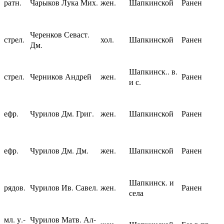
ратн.
Чарыков Лука Мих.
жен.
Шапкинской
Ранен
Черенков Севаст.
стрел.
хол.
Шапкинской
Ранен
Дм.
Шапкинск.. в.
стрел.
Черников Андрей
жен.
Ранен
и с.
ефр.
Чурилов Дм. Григ.
жен.
Шапкинской
Ранен
ефр.
Чурилов Дм. Дм.
жен.
Шапкинской
Ранен
Шапкинск. и
рядов.
Чурилов Ив. Савел.
жен.
Ранен
села
мл. у.-
Чурилов Матв. Ал-