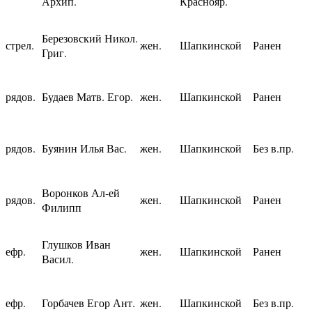
Архип.
Краснояр.
Березовский Никол.
стрел.
жен.
Шапкинской
Ранен
Григ.
рядов.
Будаев Матв. Егор.
жен.
Шапкинской
Ранен
рядов.
Буянин Илья Вас.
жен.
Шапкинской
Без в.пр.
Воронков Ал-ей
рядов.
жен.
Шапкинской
Ранен
Филипп
Глушков Иван
ефр.
жен.
Шапкинской
Ранен
Васил.
ефр.
Горбачев Егор Ант.
жен.
Шапкинской
Без в.пр.