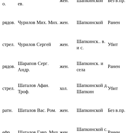
жен.
Шапкинской
Без в.пр.
о.
ев.
рядов.
Чурилов Мих. Мих.
жен.
Шапкинской
Ранен
Шапкинск.. в.
стрел.
Чурилов Сергей
жен.
Убит
и с.
Шарапов Серг.
Шапкинск. и
рядов.
жен.
Ранен
Андр.
села
Шаталов Афан.
Шапкинской д.
стрел.
хол.
Убит
Троф.
Шапкин
ратн.
Шаталов Вас. Ром.
жен.
Шапкинской
Без в.пр.
Шапкинской с.
ефр.
Шаталов Гавр. Мих.
жен.
Ранен