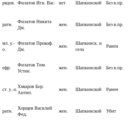
рядов.
Филатов Игн. Вас.
нет
Шапкинской
Без в.пр.
Филатов Никита
ратн.
жен.
Шапкинской
Без в.пр.
Дм.
мл. у.-
Филатов Прокоф.
Шапкинск. и
жен.
Ранен
о.
Дм.
села
Филатов Тим.
ефр.
жен.
Шапкинской
Без в.пр.
Устин.
Хмыров Бор.
ст. у.-о.
жен.
Шапкинской
Ранен
Антип.
Хорщев Василий
ратн.
жен.
Шапкинской
Убит
Фед.