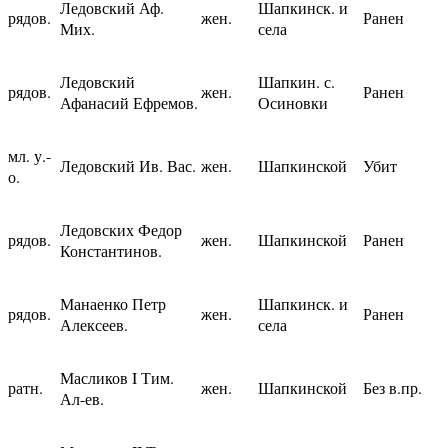
Ледовский Аф.
Шапкинск. и
рядов.
жен.
Ранен
Мих.
села
Ледовский
Шапкин. с.
рядов.
жен.
Ранен
Афанасий Ефремов.
Осиновки
мл. у.-
Ледовский Ив. Вас.
жен.
Шапкинской
Убит
о.
Ледовских Федор
рядов.
жен.
Шапкинской
Ранен
Константинов.
Манаенко Петр
Шапкинск. и
рядов.
жен.
Ранен
Алексеев.
села
Масликов I Тим.
ратн.
жен.
Шапкинской
Без в.пр.
Ал-ев.