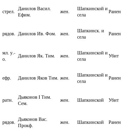
Данилов Васил.
Шапкинской и
стрел.
жен.
Ранен
Ефим.
села
Шапкинск. и
рядов.
Данилов Ив. Фом.
жен.
Ранен
села
мл. у.-
Шапкинской и
Данилов Як. Тим.
жен.
Убит
о.
села
Шапкинской и
ефр.
Данилов Яков Тим.
жен.
Ранен
села
Дьяконов I Тим.
ратн.
жен.
Шапкинской
Убит
Сем.
Дьяконов Вас.
рядов.
жен.
Шапкинской
Ранен
Прокф.