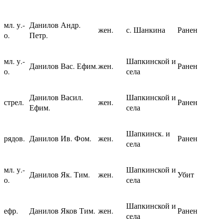
мл. у.-
Данилов Андр.
жен.
с. Шанкина
Ранен
о.
Петр.
мл. у.-
Шапкинской и
Данилов Вас. Ефим.
жен.
Ранен
о.
села
Данилов Васил.
Шапкинской и
стрел.
жен.
Ранен
Ефим.
села
Шапкинск. и
рядов.
Данилов Ив. Фом.
жен.
Ранен
села
мл. у.-
Шапкинской и
Данилов Як. Тим.
жен.
Убит
о.
села
Шапкинской и
ефр.
Данилов Яков Тим.
жен.
Ранен
села