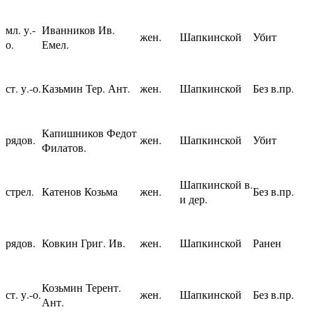
мл. у.-
Иванников Ив.
жен.
Шапкинской
Убит
о.
Емел.
ст. у.-о.
Казьмин Тер. Ант.
жен.
Шапкинской
Без в.пр.
Капишников Федот
рядов.
жен.
Шапкинской
Убит
Филатов.
Шапкинской в.
стрел.
Катенов Козьма
жен.
Без в.пр.
и дер.
рядов.
Ковкин Григ. Ив.
жен.
Шапкинской
Ранен
Козьмин Терент.
ст. у.-о.
жен.
Шапкинской
Без в.пр.
Ант.