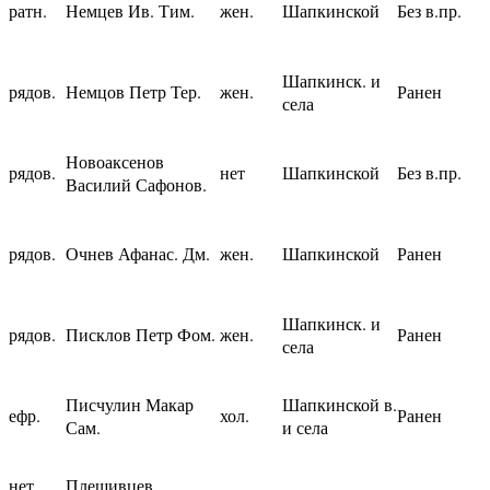
ратн.
Немцев Ив. Тим.
жен.
Шапкинской
Без в.пр.
Шапкинск. и
рядов.
Немцов Петр Тер.
жен.
Ранен
села
Новоаксенов
рядов.
нет
Шапкинской
Без в.пр.
Василий Сафонов.
рядов.
Очнев Афанас. Дм.
жен.
Шапкинской
Ранен
Шапкинск. и
рядов.
Писклов Петр Фом.
жен.
Ранен
села
Писчулин Макар
Шапкинской в.
ефр.
хол.
Ранен
Сам.
и села
нет
Плешивцев