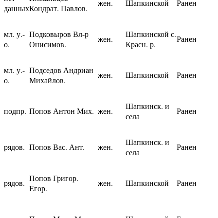
жен.
Шапкинской
Ранен
данных
Кондрат. Павлов.
мл. у.-
Подковыров Вл-р
Шапкинской с.
жен.
Ранен
о.
Онисимов.
Красн. р.
мл. у.-
Подседов Андриан
жен.
Шапкинской
Ранен
о.
Михайлов.
Шапкинск. и
подпр.
Попов Антон Мих.
жен.
Ранен
села
Шапкинск. и
рядов.
Попов Вас. Ант.
жен.
Ранен
села
Попов Григор.
рядов.
жен.
Шапкинской
Ранен
Егор.