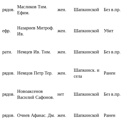
Масликов Тим.
рядов.
жен.
Шапкинской
Без в.пр.
Ефим.
Назариев Митроф.
ефр.
жен.
Шапкинской
Убит
Ив.
ратн.
Немцев Ив. Тим.
жен.
Шапкинской
Без в.пр.
Шапкинск. и
рядов.
Немцов Петр Тер.
жен.
Ранен
села
Новоаксенов
рядов.
нет
Шапкинской
Без в.пр.
Василий Сафонов.
рядов.
Очнев Афанас. Дм.
жен.
Шапкинской
Ранен