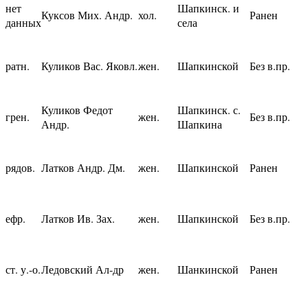
нет
Шапкинск. и
Куксов Мих. Андр.
хол.
Ранен
данных
села
ратн.
Куликов Вас. Яковл.
жен.
Шапкинской
Без в.пр.
Куликов Федот
Шапкинск. с.
грен.
жен.
Без в.пр.
Андр.
Шапкина
рядов.
Латков Андр. Дм.
жен.
Шапкинской
Ранен
ефр.
Латков Ив. Зах.
жен.
Шапкинской
Без в.пр.
ст. у.-о.
Ледовский Ал-др
жен.
Шанкинской
Ранен