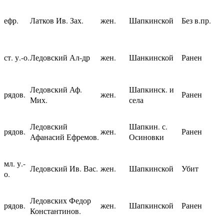
ефр.
Латков Ив. Зах.
жен.
Шапкинской
Без в.пр.
ст. у.-о.
Ледовский Ал-др
жен.
Шанкинской
Ранен
Ледовский Аф.
Шапкинск. и
рядов.
жен.
Ранен
Мих.
села
Ледовский
Шапкин. с.
рядов.
жен.
Ранен
Афанасий Ефремов.
Осиновки
мл. у.-
Ледовский Ив. Вас.
жен.
Шапкинской
Убит
о.
Ледовских Федор
рядов.
жен.
Шапкинской
Ранен
Константинов.