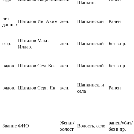
Шапкин.
нет
Шаталов Ив. Аким.
жен.
Шапкинской
Ранен
данных
Шаталов Макс.
ефр.
жен.
Шапкинской
Без в.пр.
Иллар.
рядов.
Шаталов Сем. Коз.
жен.
Шапкинской
Без в.пр.
Шапкинск. и
рядов.
Шаталов Серг. Як.
жен.
Ранен
села
Женат/
ранен/убит/
Звание
ФИО
Волость, село
холост
без в.пр.