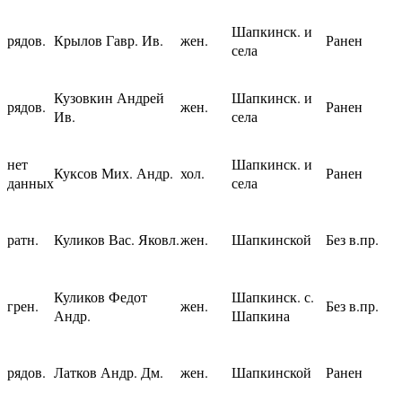
Шапкинск. и
рядов.
Крылов Гавр. Ив.
жен.
Ранен
села
Кузовкин Андрей
Шапкинск. и
рядов.
жен.
Ранен
Ив.
села
нет
Шапкинск. и
Куксов Мих. Андр.
хол.
Ранен
данных
села
ратн.
Куликов Вас. Яковл.
жен.
Шапкинской
Без в.пр.
Куликов Федот
Шапкинск. с.
грен.
жен.
Без в.пр.
Андр.
Шапкина
рядов.
Латков Андр. Дм.
жен.
Шапкинской
Ранен