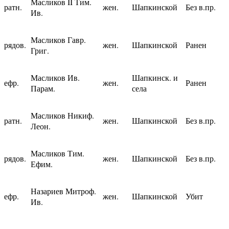
Масликов II Тим.
ратн.
жен.
Шапкинской
Без в.пр.
Ив.
Масликов Гавр.
рядов.
жен.
Шапкинской
Ранен
Григ.
Масликов Ив.
Шапкинск. и
ефр.
жен.
Ранен
Парам.
села
Масликов Никиф.
ратн.
жен.
Шапкинской
Без в.пр.
Леон.
Масликов Тим.
рядов.
жен.
Шапкинской
Без в.пр.
Ефим.
Назариев Митроф.
ефр.
жен.
Шапкинской
Убит
Ив.