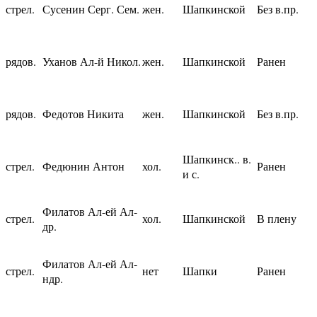
стрел.
Сусенин Серг. Сем.
жен.
Шапкинской
Без в.пр.
рядов.
Уханов Ал-й Никол.
жен.
Шапкинской
Ранен
рядов.
Федотов Никита
жен.
Шапкинской
Без в.пр.
Шапкинск.. в.
стрел.
Федюнин Антон
хол.
Ранен
и с.
Филатов Ал-ей Ал-
стрел.
хол.
Шапкинской
В плену
др.
Филатов Ал-ей Ал-
стрел.
нет
Шапки
Ранен
ндр.