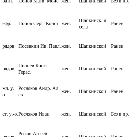
ратн.
Попов Матв. Моис.
жен.
Шапкинской
Без в.пр.
Шапкинск. и
ефр.
Попов Серг. Конст.
жен.
Ранен
села
рядов.
Посевкин Ив. Павл.
жен.
Шапкинской
Ранен
Почнев Конст.
рядов.
жен.
Шапкинской
Ранен
Герас.
мл. у.-
Росляков Андр. Ал-
жен.
Шапкинской
Ранен
о.
ев.
ст. у.-о.
Росляков Иван
жен.
Шапкинской
Без в.пр.
Рыков Ал-сей
рядов.
жен.
Шапкинской
Ранен