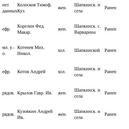
нет
Колосков Тимоф.
Шапкинск. и
жен.
Ранен
данных
Куз.
села
Корелин Фед.
Шапкинск. с.
ефр.
жен.
Ранен
Макар.
Варварина
мл. у.-
Котенев Мих.
хол.
Шапкинской
Ранен
о.
Никол.
Шапкинск. и
ефр.
Котов Андрей
хол.
Ранен
села
Шапкинск. и
рядов.
Крылов Гавр. Ив.
жен.
Ранен
села
Кузовкин Андрей
Шапкинск. и
рядов.
жен.
Ранен
Ив.
села