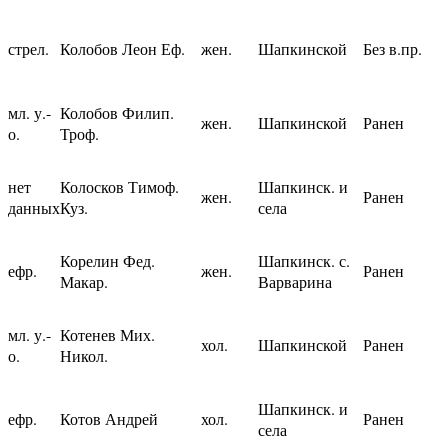
стрел.
Колобов Леон Еф.
жен.
Шапкинской
Без в.пр.
мл. у.-
Колобов Филип.
жен.
Шапкинской
Ранен
о.
Троф.
нет
Колосков Тимоф.
Шапкинск. и
жен.
Ранен
данных
Куз.
села
Корелин Фед.
Шапкинск. с.
ефр.
жен.
Ранен
Макар.
Варварина
мл. у.-
Котенев Мих.
хол.
Шапкинской
Ранен
о.
Никол.
Шапкинск. и
ефр.
Котов Андрей
хол.
Ранен
села