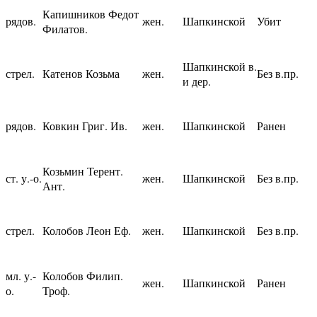
Капишников Федот
рядов.
жен.
Шапкинской
Убит
Филатов.
Шапкинской в.
стрел.
Катенов Козьма
жен.
Без в.пр.
и дер.
рядов.
Ковкин Григ. Ив.
жен.
Шапкинской
Ранен
Козьмин Терент.
ст. у.-о.
жен.
Шапкинской
Без в.пр.
Ант.
стрел.
Колобов Леон Еф.
жен.
Шапкинской
Без в.пр.
мл. у.-
Колобов Филип.
жен.
Шапкинской
Ранен
о.
Троф.