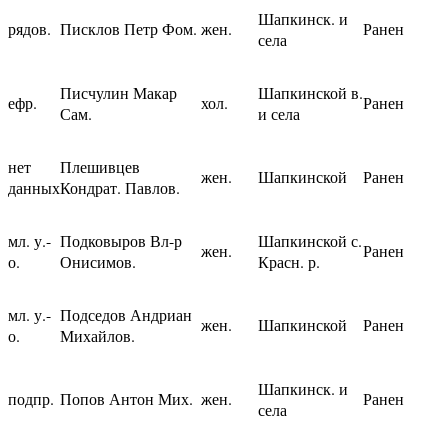
Шапкинск. и
рядов.
Писклов Петр Фом.
жен.
Ранен
села
Писчулин Макар
Шапкинской в.
ефр.
хол.
Ранен
Сам.
и села
нет
Плешивцев
жен.
Шапкинской
Ранен
данных
Кондрат. Павлов.
мл. у.-
Подковыров Вл-р
Шапкинской с.
жен.
Ранен
о.
Онисимов.
Красн. р.
мл. у.-
Подседов Андриан
жен.
Шапкинской
Ранен
о.
Михайлов.
Шапкинск. и
подпр.
Попов Антон Мих.
жен.
Ранен
села