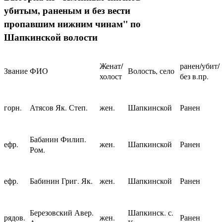
убитым, раненым и без вести
пропавшим нижним чинам" по
Шапкинской волости
Женат/
ранен/убит/
Звание
ФИО
Волость, село
холост
без в.пр.
горн.
Атясов Як. Степ.
жен.
Шапкинской
Ранен
Бабанин Филип.
ефр.
жен.
Шапкинской
Ранен
Ром.
ефр.
Бабинин Григ. Як.
жен.
Шапкинской
Ранен
Березовский Авер.
Шапкинск. с.
рядов.
жен.
Ранен