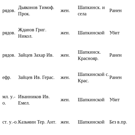
Дьяконов Тимоф.
Шапкинск. и
рядов.
жен.
Ранен
Прок.
села
Жданов Григ.
рядов.
жен.
Шапкинской
Убит
Никол.
Шапкинск.
рядов.
Зайцев Захар Ив.
жен.
Ранен
Краснояр.
Шапкинской с.
ефр.
Зайцев Ив. Герас.
жен.
Ранен
Крас.
мл. у.-
Иванников Ив.
жен.
Шапкинской
Убит
о.
Емел.
ст. у.-о.
Казьмин Тер. Ант.
жен.
Шапкинской
Без в.пр.