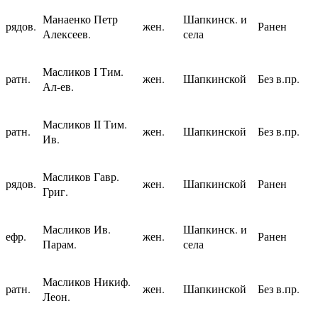
Манаенко Петр
Шапкинск. и
рядов.
жен.
Ранен
Алексеев.
села
Масликов I Тим.
ратн.
жен.
Шапкинской
Без в.пр.
Ал-ев.
Масликов II Тим.
ратн.
жен.
Шапкинской
Без в.пр.
Ив.
Масликов Гавр.
рядов.
жен.
Шапкинской
Ранен
Григ.
Масликов Ив.
Шапкинск. и
ефр.
жен.
Ранен
Парам.
села
Масликов Никиф.
ратн.
жен.
Шапкинской
Без в.пр.
Леон.