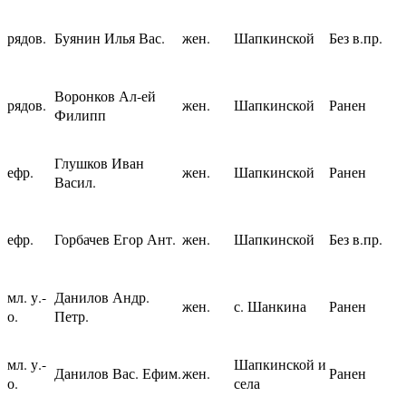
рядов.
Буянин Илья Вас.
жен.
Шапкинской
Без в.пр.
Воронков Ал-ей
рядов.
жен.
Шапкинской
Ранен
Филипп
Глушков Иван
ефр.
жен.
Шапкинской
Ранен
Васил.
ефр.
Горбачев Егор Ант.
жен.
Шапкинской
Без в.пр.
мл. у.-
Данилов Андр.
жен.
с. Шанкина
Ранен
о.
Петр.
мл. у.-
Шапкинской и
Данилов Вас. Ефим.
жен.
Ранен
о.
села