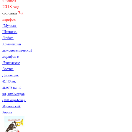
4
ноября
2018
года
7
состоялся
-й
марафо
н
"Мучкап-
Шапкино-
Любо!"
Крупнейший
легкоатлетический
марафон в
Черноземье
России.
Дистанции:
42,195 км,
21,0975 км, 10
км, 1055 метров
(1/40 марафона).
Мучкапский,
Россия