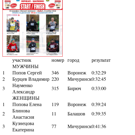
участник
номер
город
результат
МУЖЧИНЫ
1
Попов Сергей
346
Воронеж
0:32:29
2
Бурцев Владимир
220
Мичуринск
0:32:45
Науменко
3
315
Бирюч
0:33:00
Александр
ЖЕНЩИНЫ
1
Попова Елена
119
Воронеж
0:39:24
Блинова
2
11
Балашов
0:39:35
Анастасия
Кузнецова
3
77
Мичуринск
0:41:36
Екатерина