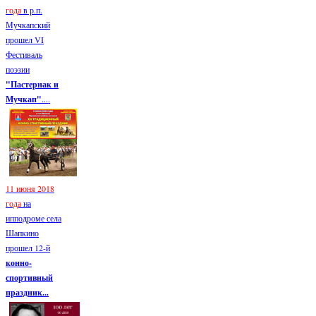
года
в р.п.
Мучкапский
прошел VI
Фестиваль
поэзии
"Пастернак и
Мучкап"
....
11 июня 2018
года
на
ипподроме села
Шапкино
прошел 12-й
конно-
спортивный
праздник...