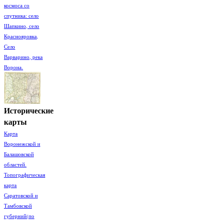
космоса со
спутника: село
Шапкино, село
Краснояровка,
Село
Варварино, река
Ворона.
Исторические
карты
Карта
Воронежской и
Балашовской
областей.
Топографическая
карта
Саратовской и
Тамбовской
губерний(по