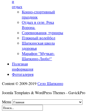
и
отдых
Конно-спортивный
праздник
Отдых в селе. Река
Ворона.
Соревнования, турниры
Пляжный волейбол
Шапкинская школа
здоровья
Марафон "Мучкап-
Шапкино-Любо!"
Полезная
информация
Фотогалерея
Content © 2009-2019
Село Шапкино
Joomla Templates & WordPress Themes - GavickPro
Menu