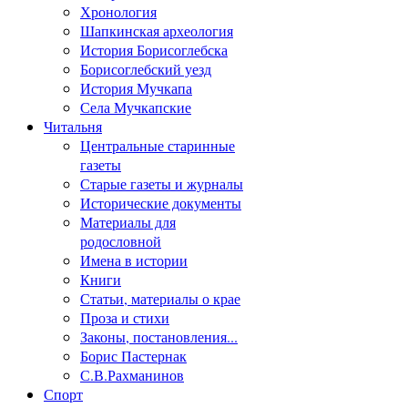
Хронология
Шапкинская археология
История Борисоглебска
Борисоглебский уезд
История Мучкапа
Села Мучкапские
Читальня
Центральные старинные
газеты
Старые газеты и журналы
Исторические документы
Материалы для
родословной
Имена в истории
Книги
Статьи, материалы о крае
Проза и стихи
Законы, постановления...
Борис Пастернак
С.В.Рахманинов
Спорт