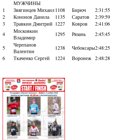
МУЖЧИНЫ
1
Звягинцев Михаил
1108
Бирюч
2:31:55
2
Кононов Данила
1135
Саратов
2:39:59
3
Травкин Дмитрий
1227
Ковров
2:41:06
Московкин
4
1295
Рязань
2:45:45
Владимир
Черепанов
5
1238
Чебоксары
2:48:25
Валентин
6
Ткаченко Сергей
1224
Воронеж
2:48:28