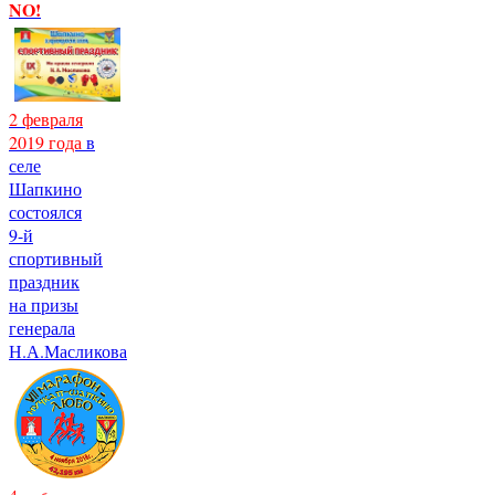
NO!
2 февраля
2019 года
в
селе
Шапкино
состоялся
9-й
спортивный
праздник
на призы
генерала
Н.А.Масликова