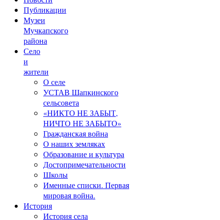
Публикации
Музеи
Мучкапского
района
Село
и
жители
О селе
УСТАВ Шапкинского
сельсовета
«НИКТО НЕ ЗАБЫТ,
НИЧТО НЕ ЗАБЫТО»
Гражданская война
О наших земляках
Образование и культура
Достопримечательности
Школы
Именные списки. Первая
мировая война.
История
История села