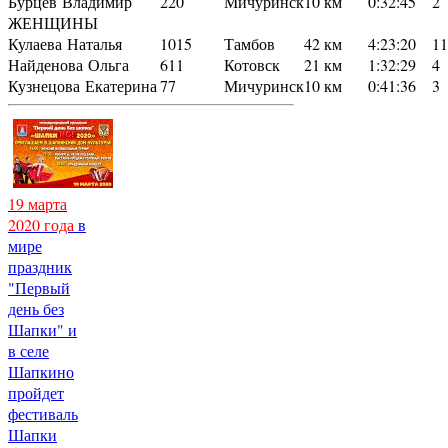
Бурцев Владимир
220
Мичуринск
10 км
0:32:45
2
ЖЕНЩИНЫ
Кулаева Наталья
1015
Тамбов
42 км
4:23:20
11
Найденова Ольга
611
Котовск
21 км
1:32:29
4
Кузнецова Екатерина
77
Мичуринск
10 км
0:41:36
3
19 марта
2020 года
в
мире
праздник
"Первый
день без
Шапки" и
в селе
Шапкино
пройдет
фестиваль
Шапки