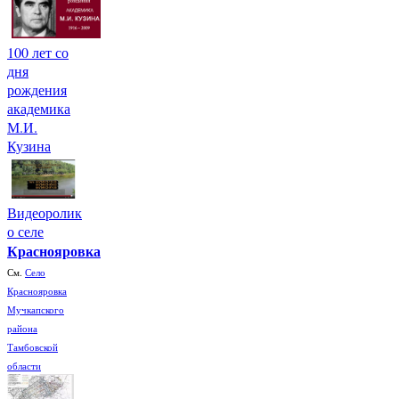
100 лет со
дня
рождения
академика
М.И.
Кузина
Видеоролик
о селе
Краснояровка
См.
Село
Краснояровка
Мучкапского
района
Тамбовской
области