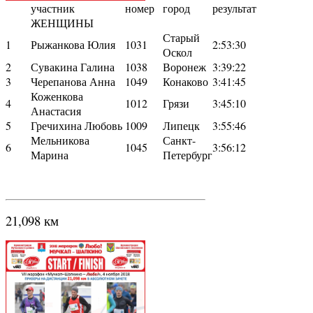
участник
номер
город
результат
ЖЕНЩИНЫ
Старый
1
Рыжанкова Юлия
1031
2:53:30
Оскол
2
Сувакина Галина
1038
Воронеж
3:39:22
3
Черепанова Анна
1049
Конаково
3:41:45
Коженкова
4
1012
Грязи
3:45:10
Анастасия
5
Гречихина Любовь
1009
Липецк
3:55:46
Мельникова
Санкт-
6
1045
3:56:12
Марина
Петербург
21,098 км