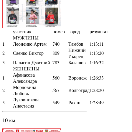
участник
номер
город
результат
МУЖЧИНЫ
1
Леоненко Артем
740
Тамбов
1:13:11
Нижний
2
Саенко Виктор
809
1:13:20
Икорец
3
Палагин Дмитрий
783
Балашов
1:16:32
ЖЕНЩИНЫ
Афанасова
1
560
Воронеж
1:26:33
Александра
Мордовина
2
567
Волгоград
1:28:20
Любовь
Луковникова
3
549
Рязань
1:28:49
Анастасия
10 км