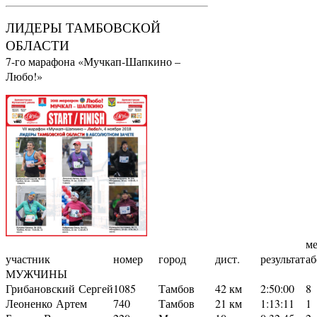
ЛИДЕРЫ ТАМБОВСКОЙ
ОБЛАСТИ
7-го марафона «Мучкап-Шапкино –
Любо!»
ме
участник
номер
город
дист.
результат
аб
МУЖЧИНЫ
Грибановский Сергей
1085
Тамбов
42 км
2:50:00
8
Леоненко Артем
740
Тамбов
21 км
1:13:11
1