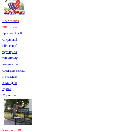
27-29 июля
2018 года
прошёл XXII
открытый
областной
турнир по
пляжному
волейболу
среди мужских
и женских
команд на
Кубок
Мучкапа...
7 июля 2018