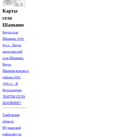
Карты
села
Шапкино
Карта села
Шапкино 1930-
40 гг. Карта
окрестностей
села Шапкино.
Карта
Шапкинскинского
района 1939-
1956 гг. В
фотогалерею
"КАРТЫ СЕЛА
ШАПКИНО"
Тамбовская
область
Мучкапский
район вид из