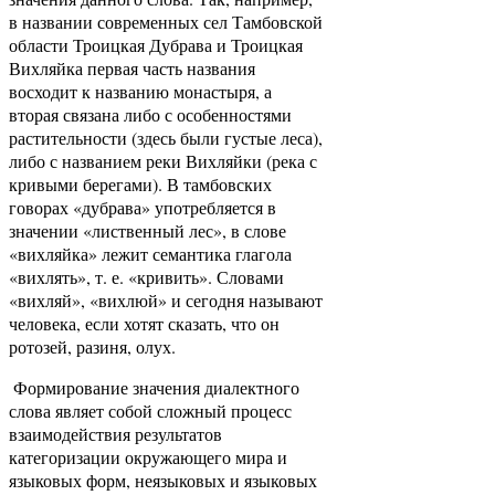
в названии современных сел Тамбовской
области Троицкая Дубрава и Троицкая
Вихляйка первая часть названия
восходит к названию монастыря, а
вторая связана либо с особенностями
растительности (здесь были густые леса),
либо с названием реки Вихляйки (река с
кривыми берегами). В тамбовских
говорах «дубрава» употребляется в
значении «лиственный лес», в слове
«вихляйка» лежит семантика глагола
«вихлять», т. е. «кривить». Словами
«вихляй», «вихлюй» и сегодня называют
человека, если хотят сказать, что он
ротозей, разиня, олух.
Формирование значения диалектного
слова являет собой сложный процесс
взаимодействия результатов
категоризации окружающего мира и
языковых форм, неязыковых и языковых