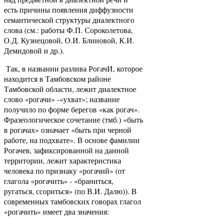
есть причины появления диффузности
семантической структуры диалектного
слова (см.: работы Ф.П. Сороколетова,
О.Д. Кузнецовой, О.И. Блиновой, К.И.
Демидовой и др.).
Так, в названии разлива РогачИ, которое
находится в Тамбовском районе
Тамбовской области, лежит диалектное
слово «рогачи» -«ухват»; название
получило по форме берегов «как рогач».
Фразеологическое сочетание (тмб.) «быть
в рогачах» означает «быть при черной
работе, на подхвате». В основе фамилии
Рогачев, зафиксированной на данной
территории, лежит характеристика
человека по признаку «рогачий» (от
глагола «рогачить» - «браниться,
ругаться, ссориться» (по В.И. Далю)). В
современных тамбовских говорах глагол
«рогачить» имеет два значения: