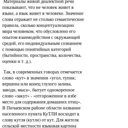
Материалы живой диалектной речи
показывают, что не человек живет в
языке, а язык живет в человеке. Значение
слова отражает не столько семантические
правила, сколько концептуализацию
мира человеком, что обусловлено его
опытом взаимодействия с окружающей
средой, его индивидуальным сознанием
с помощью понятийных категорий
(бытийности, пространства, количества,
оценки и т. д.).
Так, в современных говорах отмечается
слово «кут» в значении «угол, тупик;
вершина или конец глухого залива,
заводи, мыса», бытует однокоренное
слово «закут» - «отгороженное в избе
место для содержания домашних птиц».
В Пичаевском районе области название
населенного пункта КуТЛИ восходит к
слову кутля (кутли) от кут. Для жителя
сельской местности языковая картина