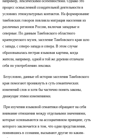
например, лексическими особенностями. Однако это
процесс осмысленной созидательной деятельности в
условиях этнокультурных контактов. На формирование
тамбовских говоров повлияла миграция населения из
различных регионов России, включая западные и
северные. По данным Тамбовского областного
краеведческого музея, заселение Тамбовского края шло
с запада, с северо-запада и севера. В этом случае
образовывалась пестрая языковая картина, когда
жители, например, одной и той же деревни отличали
себя по употреблению лексики.
Безусловно, данные об истории заселения Тамбовского
края помогают проникнуть в суть семантических
изменений слов и хотя бы частично понять законы,
движущие этими изменениями.
При изучении языковой семантики обращают на себя
внимание отношения между отдельными значениями,
которые основываются на ассоциативном принципе, суть
которого заключается в том, что одни представления,
появившись в сознании, вызывают другие по каким-