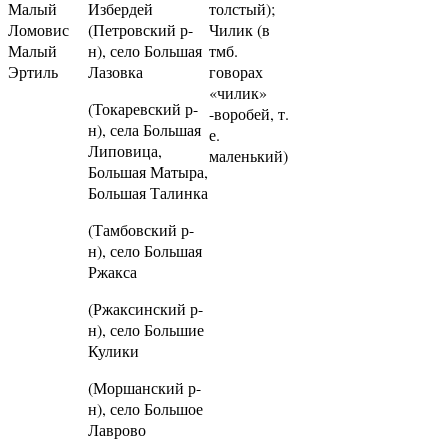
Малый
Избердей
толстый);
Ломовис
(Петровский р-
Чилик (в
Малый
н), село Большая
тмб.
Эртиль
Лазовка
говорах
«чилик»
(Токаревский р-
-воробей, т.
н), села Большая
е.
Липовица,
маленький)
Большая Матыра,
Большая Талинка
(Тамбовский р-
н), село Большая
Ржакса
(Ржаксинский р-
н), село Большие
Кулики
(Моршанский р-
н), село Большое
Лаврово