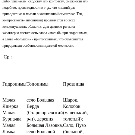
либо признакам: сходству или контрасту, смежности или
подобию, производности и т. д., что лишний раз
приводит нас к мысли о когнитивной семантике. Так,
контрастность (антонимия) проявляется во всех
концептуальных областях. Для данного региона
характерна частотность слова «малый» при гидронимах,
а слова «большой» - при топонимах, что объясняется
природными особенностями данной местности.
Ср.:
Гидронимы
Топонимы
Прозвища
Малая
село Большая
Шарок,
Ящерка
Верда
Колобок
Малая
(Староюрьевский
(маленький,
Бурначка
р-н), деревня
толстый);
Малая
Большая Лазовка,
Сало, Пузо
Ламка
село Большой
(большой,