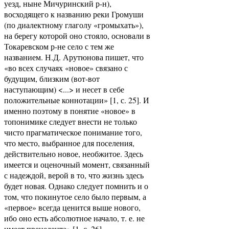
уезд, ныне Мичуринский р-н),
восходящего к названию реки Громуши
(по диалектному глаголу «громыхать»),
на берегу которой оно стояло, основали в
Токаревском р-не село с тем же
названием. Н.Д. Арутюнова пишет, что
«во всех случаях «новое» связано с
будущим, близким (вот-вот
наступающим) <...> и несет в себе
положительные коннотации» [1, с. 25]. И
именно поэтому в понятие «новое» в
топонимике следует внести не только
чисто прагматическое понимание того,
что место, выбранное для поселения,
действительно новое, необжитое. Здесь
имеется и оценочный момент, связанный
с надеждой, верой в то, что жизнь здесь
будет новая. Однако следует помнить и о
том, что покинутое село было первым, а
«первое» всегда ценится выше нового,
ибо оно есть абсолютное начало, т. е. не
имеет прецедента» [1, с. 26].