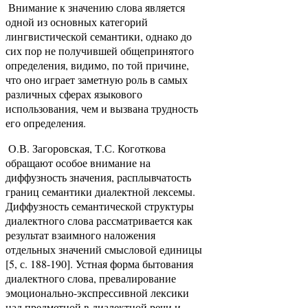
Внимание к значению слова является
одной из основных категорий
лингвистической семантики, однако до
сих пор не получившей общепринятого
определения, видимо, по той причине,
что оно играет заметную роль в самых
различных сферах языкового
использования, чем и вызвана трудность
его определения.
О.В. Загоровская, Т.С. Коготкова
обращают особое внимание на
диффузность значения, расплывчатость
границ семантики диалектной лексемы.
Диффузность семантической структуры
диалектного слова рассматривается как
результат взаимного наложения
отдельных значений смысловой единицы
[5, с. 188-190]. Устная форма бытования
диалектного слова, превалирование
эмоционально-экспрессивной лексики
над предметной в диалектной речи и