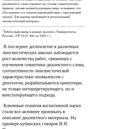
диалектного слова отражает не столько семантические
правила, сколько концептуализацию мира человеком, что
обусловлено его опытом взаимодействия с окружающей
средой. Для анализа привлекается региональный
ономастический материал.
*
Работа выполнена в рамках проекта «Университеты
России» (УР 10.01.466 на 2005 г.)
В последнее десятилетие в различных
лингвистических школах наблюдается
рост количества работ, связанных с
изучением семантики диалектного слова,
соотнесенности лингвистической
характеристики ономалексем с
денотатом, разрабатываются ориентиры
не только интерпретирующего, но и
констатирующего подхода.
Ключевые понятия когнитивной науки
стали все активнее проникать в
описание диалектного материала. На
примере кубанских говоров И.Н.