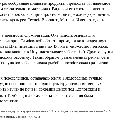
 разнообразные пищевые продукты, предоставлял надежное
 строительного материала. Видовой его состав включал
око использовались при строительстве и ремонте укреплений.
лись вдоль рек Лесной Воронеж, Матыра. Именно здесь и
 древности служила вода. Она использовалась для
территории Тамбовской области проходил водораздел двух
ковая Цна, имевшая длину до 451 км и множество притоков,
км, впадающих в Цну, насчитывается более 140. Другая группа
скому бассейну. Таким образом, разветвленная речная сеть
ых пунктов, обеспечивала рыбой, способствовала развитию
х переселенцев, оставалась земля. Плодородные тучные
рудно восстановить точную структуру почв девственных
лнить изучение почвы, сохранившейся под Козловским и
ми Тамбовщина с самого начала ее заселения была
ые занятия.
ает толщину лишь гумусного горизонта в 110 см, а общую толщину почвенного слоя—до 2 м. В
плоскоместье. Воронеж, 1976, С. 154.