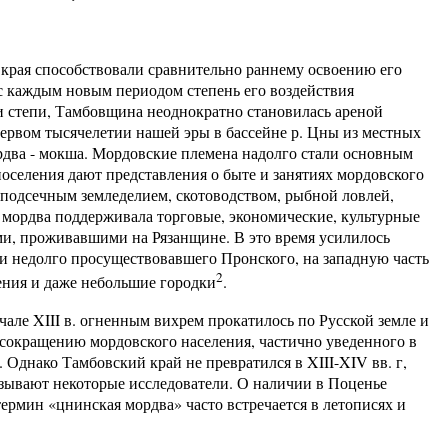
края способствовали сравнительно раннему освоению его
 с каждым новым периодом степень его воздействия
 и степи, Тамбовщина неоднократно становилась ареной
первом тысячелетии нашей эры в бассейне р. Цны из местных
рдва - мокша. Мордовские племена надолго стали основным
селения дают представления о быте и занятиях мордовского
 подсечным земледелием, скотоводством, рыбной ловлей,
мордва поддерживала торговые, экономические, культурные
чами, проживавшими на Рязанщине. В это время усилилось
 и недолго просуществовавшего Пронского, на западную часть
2
ения и даже небольшие городки
.
XIII в. огненным вихрем прокатилось по Русской земле и
 сокращению мордовского населения, частично уведенного в
 Однако Тамбовский край не превратился в XIII-XIV вв. г,
азывают некоторые исследователи. О наличии в Поценье
ермин «цнинская мордва» часто встречается в летописях и