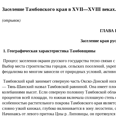
Заселение Тамбовского края в XVII—XVIII веках
(отрывок)
ГЛАВА
Заселение края ру
1. Географическая характеристика Тамбовщины
Процесс заселения окраин русского государства тесно связан 
Выбор места строительства городов, сельских поселений, укреп
феодализма во многом зависели от природных условий, актив
Тамбовский край занимает северную часть Окско-Донской низ
— Тянь-Шанский назвал Тамбовской равниной. Она имеет плоск
колебаниями высот. Если северную половину Тамбовской облас
процентов всей площади, то южная включала сплошную степь
особенностью растительного покрова Тамбовского края являе
словно узкий кинжал, глубоко вклинивается в зону лесостепи,
Начинаясь от левого притока Цны р. Липовицы, он протянулся