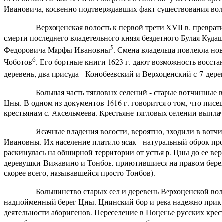
Ивановича, косвенно подтверждавших факт существования воло
Верхоценская волость к первой трети XVII в. превратила
смерти последнего владетельного князя бездетного Булая Куда
5
Федоровича Марфы Ивановны
. Смена владельца повлекла н
6
Чоботов
. Его бортные книги 1623 г. дают возможность восста
деревень, два присуда - Конобеевский и Верхоценский с 7 де
Большая часть тягловых селений - старые вотчинные вл
Цны. В одном из документов 1616 г. говорится о том, что пи
крестьянам с. Аксельмеева. Крестьяне тягловых селений выпла
Ясачные владения волости, вероятно, входили в вотчину
Ивановны. Их население платило ясак - натуральный оброк пр
раскинулась на обширной территории от устья р. Цны до ее ве
деревушки-Вижавино и Тонбов, приютившиеся на правом берег
скорее всего, называвшейся просто Тонбов).
Большинство старых сел и деревень Верхоценской волост
надпойменный берег Цны. Цнинский бор и река надежно прикр
деятельности аборигенов. Переселение в Поценье русских крес