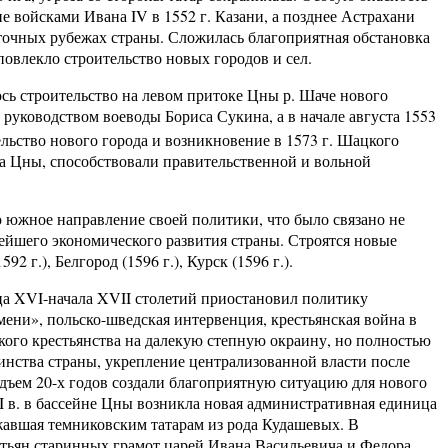
е войсками Ивана IV в 1552 г. Казани, а позднее Астрахани
очных рубежах страны. Сложилась благоприятная обстановка
повлекло строительство новых городов и сел.
строительство на левом притоке Цны р. Шаче нового
руководством воеводы Бориса Сукина, а в начале августа 1553
ельство нового города и возникновение в 1573 г. Шацкого
а Цны, способствовали правительственной и вольной
ное направление своей политики, что было связано не
нейшего экономического развития страны. Строятся новые
2 г.), Белгород (1596 г.), Курск (1596 г.).
VI-начала XVII столетий приостановил политику
ени», польско-шведская интервенция, крестьянская война в
кого крестьянства на далекую степную окраину, но полностью
инства страны, укрепление централизованной власти после
дъем 20-х годов создали благоприятную ситуацию для нового
I в. в бассейне Цны возникла новая административная единица
жавшая темниковским татарам из рода Кудашевых. В
естьян старинных грамот царей Ивана Васильевича и Федора