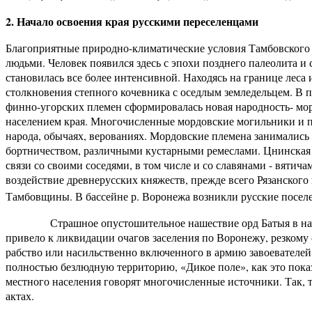
2. Начало освоения края русскими переселенцами
Благоприятные природно-климатические условия Тамбовского 
людьми. Человек появился здесь с эпохи позднего палеолита и
становилась все более интенсивной. Находясь на границе леса
столкновения степного кочевника с оседлым земледельцем. В 
финно-угорских племен сформировалась новая народность- мо
населением края. Многочисленные мордовские могильники и по
народа, обычаях, верованиях. Мордовские племена занимались
бортничеством, различными кустарными ремеслами. Цнинская 
связи со своими соседями, в том числе и со славянами - вяти
воздействие древнерусских княжеств, прежде всего Рязанского
Тамбовщины. В бассейне р. Воронежа возникли русские посел
Страшное опустошительное нашествие орд Батыя в начале 
привело к ликвидации очагов заселения по Воронежу, резкому
рабство или насильственно включенного в армию завоевателей.
полностью безлюдную территорию, «Дикое поле», как это пок
местного населения говорят многочисленные источники. Так, т
актах.