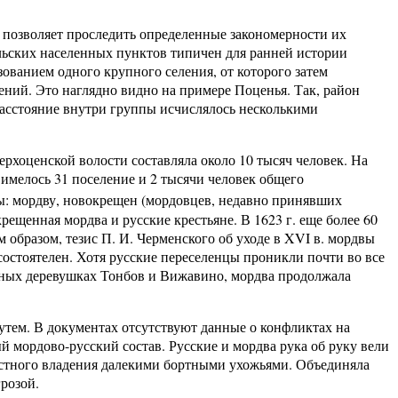
оляет проследить определенные закономерности их
ельских населенных пунктов типичен для ранней истории
ованием одного крупного селения, от которого затем
ний. Это наглядно видно на примере Поценья. Так, район
 Расстояние внутри группы исчислялось несколькими
енской волости составляла около 10 тысяч человек. На
, имелось 31 поселение и 2 тысячи человек общего
ы: мордву, новокрещен (мордовцев, недавно принявших
рещенная мордва и русские крестьяне. В 1623 г. еще более 60
 образом, тезис П. И. Черменского об уходе в XVI в. мордвы
состоятелен. Хотя русские переселенцы проникли почти во все
жных деревушках Тонбов и Вижавино, мордва продолжала
 В документах отсутствуют данные о конфликтах на
мордово-русский состав. Русские и мордва рука об руку вели
естного владения далекими бортными ухожьями. Объединяла
грозой.