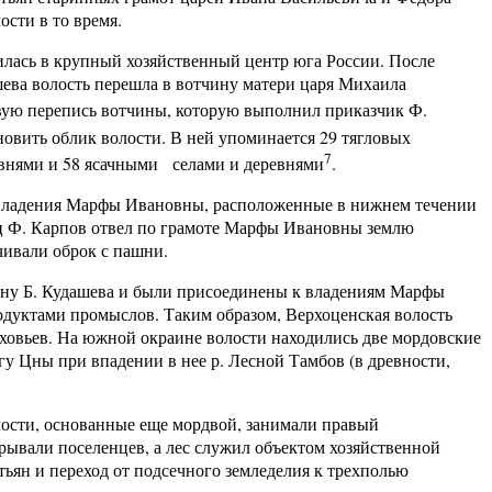
сти в то время.
сь в крупный хозяйственный центр юга России. После
шева волость перешла в вотчину матери царя Михаила
овую перепись вотчины, которую выполнил приказчик Ф.
новить облик волости. В ней упоминается 29 тягловых
7
ревнями и 58 ясачными селами и деревнями
.
адения Марфы Ивановны, расположенные в нижнем течении
сец Ф. Карпов отвел по грамоте Марфы Ивановны землю
чивали оброк с пашни.
 Б. Кудашева и были присоединены к владениям Марфы
одуктами промыслов. Таким образом, Верхоценская волость
рховьев. На южной окраине волости находились две мордовские
у Цны при впадении в нее р. Лесной Тамбов (в древности,
и, основанные еще мордвой, занимали правый
ывали поселенцев, а лес служил объектом хозяйственной
тьян и переход от подсечного земледелия к трехполью