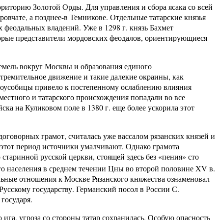
торию Золотой Орды. Для управления и сбора ясака со всей
вчате, а позднее-в Темникове. Отдельные татарские князья
х феодальных владений. Уже в 1298 г. князь Бахмет
рые представители мордовских феодалов, ориентирующиеся
ль вокруг Москвы и образования единого
стремительное движение и такие далекие окраины, как
доусобицы привело к постепенному ослаблению влияния
местного и татарского происхождения попадали во все
ка на Куликовом поле в 1380 г. еще более ускорила этот
ворных грамот, считалась уже вассалом рязанских князей и
 этот период источники умалчивают. Однако грамота
 старинной русской церкви, стоящей здесь без «пения» сто
го населения в среднем течении Цны во второй половине XV в.
льные отношения к Москве Рязанского княжества ознаменовал
усскому государству. Германский посол в России С.
государя.
, угроза со стороны татар сохранилась. Особую опасность