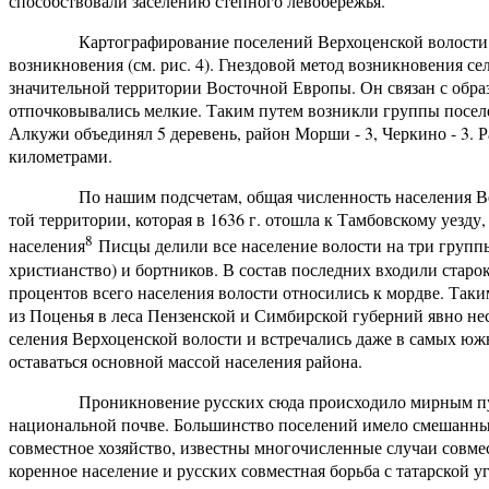
способствовали заселению степного левобережья.
Картографирование поселений Верхоценской волости позв
возникновения (см. рис. 4). Гнездовой метод возникновения с
значительной территории Восточной Европы. Он связан с образ
отпочковывались мелкие. Таким путем возникли группы поселе
Алкужи объединял 5 деревень, район Морши - 3, Черкино - 3.
километрами.
По нашим подсчетам, общая численность населения Верхоц
той территории, которая в 1636 г. отошла к Тамбовскому уезду
8
населения
Писцы делили все население волости на три групп
христианство) и бортников. В состав последних входили старок
процентов всего населения волости относились к мордве. Таким
из Поценья в леса Пензенской и Симбирской губерний явно не
селения Верхоценской волости и встречались даже в самых ю
оставаться основной массой населения района.
Проникновение русских сюда происходило мирным путем.
национальной почве. Большинство поселений имело смешанный 
совместное хозяйство, известны многочисленные случаи совм
коренное население и русских совместная борьба с татарской у