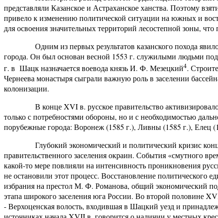
представляли Казанское и Астраханское ханства. Поэтому взяти
привело к изменению политической ситуации на южных и вост
для освоения значительных территорий лесостепной зоны, что 
Одним из первых результатов казанского похода явилось 
города. Он был основан весной 1553 г. служилыми людьми под 
4
г. в Шацк назначается воевода князь И. Ф. Мезецкий
. Строит
Чернеева монастыря сыграли важную роль в заселении бассейн
колонизации.
В конце XVI в. русское правительство активизировало юж
только с потребностями обороны, но и с необходимостью даль
порубежные города: Воронеж (1585 г.), Ливны (1585 г.), Елец (159
Глубокий экономический и политический кризис конца X
правительственного заселения окраин. События «смутного врем
какой-то мере повлияли на интенсивность проникновения русс
не остановили этот процесс. Восстановление политического ед
избрания на престол М. Ф. Романова, общий экономический по
этапа широкого заселения юга России. Во второй половине XV
- Верхоценская волость, входившая в Шацкий уезд и принадле
источниках начала XVII в. говорится о наличии у местных кр