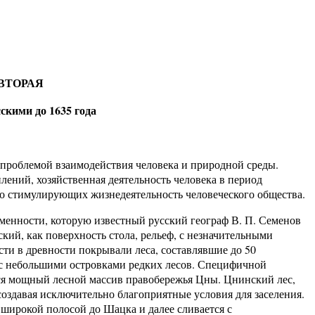
.
 ВТОРАЯ
сскими до 1635 года
с проблемой взаимодействия человека и природной среды.
лений, хозяйственная деятельность человека в период
но стимулирующих жизнедеятельность человеческого общества.
менности, которую известный русский географ В. П. Семенов
ий, как поверхность стола, рельеф, с незначительными
ти в древности покрывали леса, составлявшие до 50
 с небольшими островками редких лесов. Специфичной
тся мощный лесной массив правобережья Цны. Цнинский лес,
 создавая исключительно благоприятные условия для заселения.
 широкой полосой до Шацка и далее сливается с