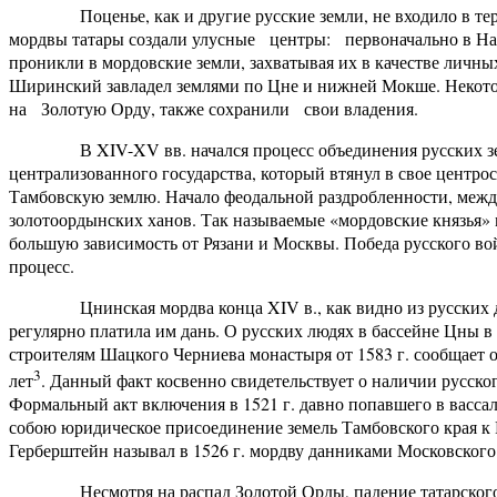
Поценье, как и другие русские земли, не входило в терри
мордвы татары создали улусные центры: первоначально в Наро
проникли в мордовские земли, захватывая их в качестве личны
Ширинский завладел землями по Цне и нижней Мокше. Некото
на Золотую Орду, также сохранили свои владения.
В XIV-XV вв. начался процесс объединения русских земе
централизованного государства, который втянул в свое центро
Тамбовскую землю. Начало феодальной раздробленности, меж
золотоордынских ханов. Так называемые «мордовские князья» 
большую зависимость от Рязани и Москвы. Победа русского войс
процесс.
Цнинская мордва конца XIV в., как видно из русских дого
регулярно платила им дань. О русских людях в бассейне Цны в
строителям Шацкого Черниева монастыря от 1583 г. сообщает о
3
лет
. Данный факт косвенно свидетельствует о наличии русско
Формальный акт включения в 1521 г. давно попавшего в васса
собою юридическое присоединение земель Тамбовского края к Р
Герберштейн называл в 1526 г. мордву данниками Московского 
Несмотря на распад Золотой Орды, падение татарского ига