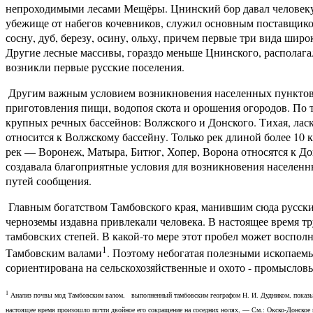
непроходимыми лесами Мещёры. Цнинский бор давал человеку
убежище от набегов кочевников, служил основным поставщиком
сосну, дуб, березу, осину, ольху, причем первые три вида шир
Другие лесные массивы, гораздо меньше Цнинского, располага
возникли первые русские поселения.
Другим важным условием возникновения населенных пунктов в
приготовления пищи, водопоя скота и орошения огородов. По 
крупных речных бассейнов: Волжского и Донского. Тихая, лас
относится к Волжскому бассейну. Только рек длиной более 10 
рек — Воронеж, Матыра, Битюг, Хопер, Ворона относятся к Дон
создавала благоприятные условия для возникновения населенн
путей сообщения.
Главным богатством Тамбовского края, манившим сюда русски
черноземы издавна привлекали человека. В настоящее время т
тамбовских степей. В какой-то мере этот пробел может воспо
1
Тамбовским валами
. Поэтому небогатая полезными ископаемы
сориентирована на сельскохозяйственные и охото - промыслов
1
Анализ почвы мод Тамбовским валом, выполненный тамбовским географом Н. И. Дудником, показыв
настоящее время произошло почти двойное его сокращение на соседних нолях, — См.: Окско-Донское 