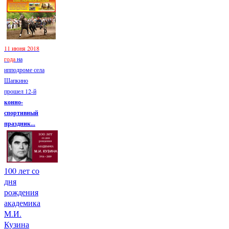
11 июня 2018
года
на
ипподроме села
Шапкино
прошел 12-й
конно-
спортивный
праздник...
100 лет со
дня
рождения
академика
М.И.
Кузина