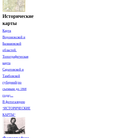
Исторические
карты
Карта
Воронежской и
Балашовской
областей.
Топографическая
карта
Саратовской и
Тамбовской
губерний(по
съемкам до 1868
года)...
В фотогалерею
"ИСТОРИЧЕСКИЕ
КАРТЫ"
Фотографии