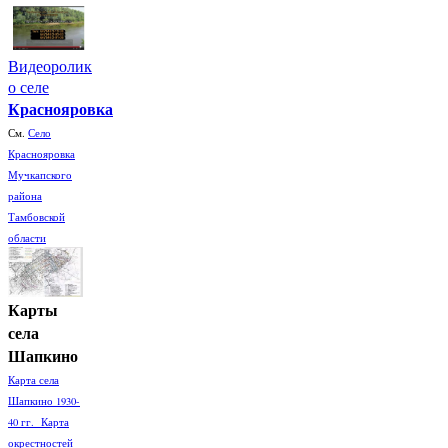
Видеоролик
о селе
Краснояровка
См.
Село
Краснояровка
Мучкапского
района
Тамбовской
области
Карты
села
Шапкино
Карта села
Шапкино 1930-
40 гг. Карта
окрестностей