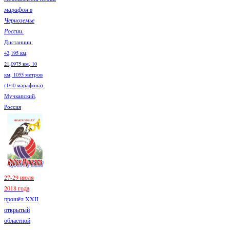
марафон в
Черноземье
России.
Дистанции:
42,195 км,
21,0975 км, 10
км, 1055 метров
(1/40 марафона).
Мучкапский,
Россия
27-29 июля
2018 года
прошёл XXII
открытый
областной