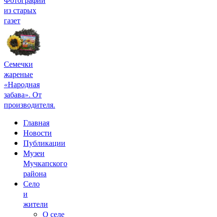
из старых
газет
Семечки
жареные
«Народная
забава». От
производителя.
Главная
Новости
Публикации
Музеи
Мучкапского
района
Село
и
жители
О селе