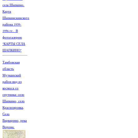
села Шапкино.
Карта
Шапкинскинского
района 1939-
1956 гг. В
фотогалерею
"КАРТЫ СЕЛА
ШАПКИНО"
Тамбовская
область
Мучкапский
район вид из
космоса со
спутника: село
Шапкино, село
Краснояровка,
Село
Варварино, река
Ворона.