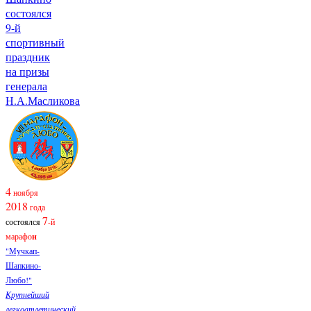
состоялся
9-й
спортивный
праздник
на призы
генерала
Н.А.Масликова
4
ноября
2018
года
7
состоялся
-й
марафо
н
"Мучкап-
Шапкино-
Любо!"
Крупнейший
легкоатлетический