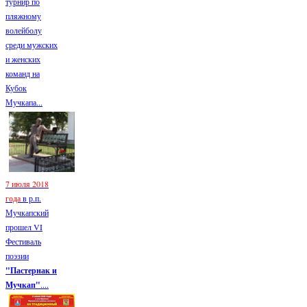
турнир по
пляжному
волейболу
среди мужских
и женских
команд на
Кубок
Мучкапа...
7 июля 2018
года
в р.п.
Мучкапский
прошел VI
Фестиваль
поэзии
"Пастернак и
Мучкап"
....