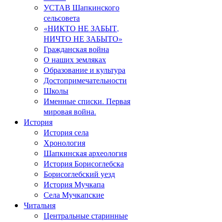
УСТАВ Шапкинского
сельсовета
«НИКТО НЕ ЗАБЫТ,
НИЧТО НЕ ЗАБЫТО»
Гражданская война
О наших земляках
Образование и культура
Достопримечательности
Школы
Именные списки. Первая
мировая война.
История
История села
Хронология
Шапкинская археология
История Борисоглебска
Борисоглебский уезд
История Мучкапа
Села Мучкапские
Читальня
Центральные старинные