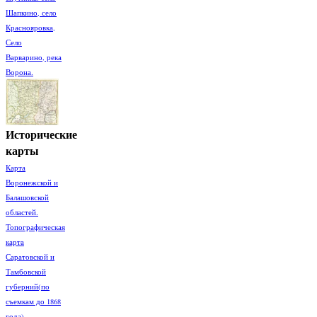
Шапкино, село
Краснояровка,
Село
Варварино, река
Ворона.
Исторические
карты
Карта
Воронежской и
Балашовской
областей.
Топографическая
карта
Саратовской и
Тамбовской
губерний(по
съемкам до 1868
года)...