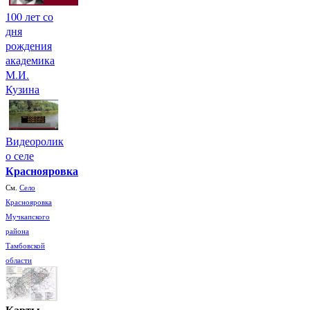
100 лет со
дня
рождения
академика
М.И.
Кузина
Видеоролик
о селе
Краснояровка
См.
Село
Краснояровка
Мучкапского
района
Тамбовской
области
Карты