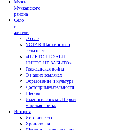
Музеи
Мучкапского
района
Село
и
жители
О селе
УСТАВ Шапкинского
сельсовета
«НИКТО НЕ ЗАБЫТ,
НИЧТО НЕ ЗАБЫТО»
Гражданская война
О наших земляках
Образование и культура
Достопримечательности
Школы
Именные списки. Первая
мировая война.
История
История села
Хронология
Шапкинская археология