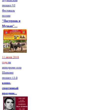
Мучкапский
прошел VI
Фестиваль
поэзии
"Пастернак и
Мучкап"
....
11 июня 2018
года
на
ипподроме села
Шапкино
прошел 12-й
конно-
спортивный
праздник...