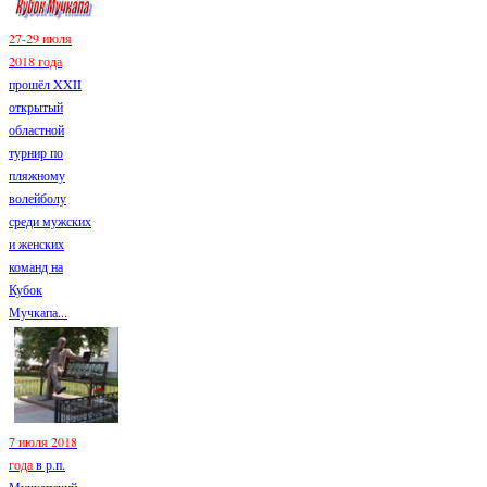
27-29 июля
2018 года
прошёл XXII
открытый
областной
турнир по
пляжному
волейболу
среди мужских
и женских
команд на
Кубок
Мучкапа...
7 июля 2018
года
в р.п.