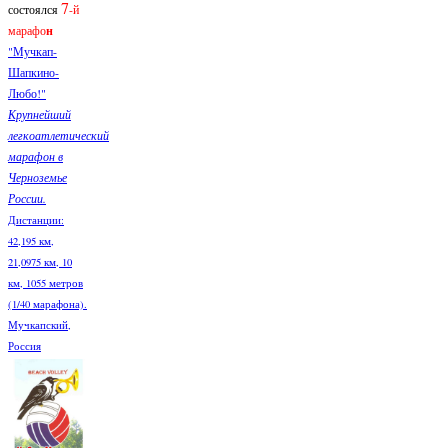
7
состоялся
-й
марафо
н
"Мучкап-
Шапкино-
Любо!"
Крупнейший
легкоатлетический
марафон в
Черноземье
России.
Дистанции:
42,195 км,
21,0975 км, 10
км, 1055 метров
(1/40 марафона).
Мучкапский,
Россия