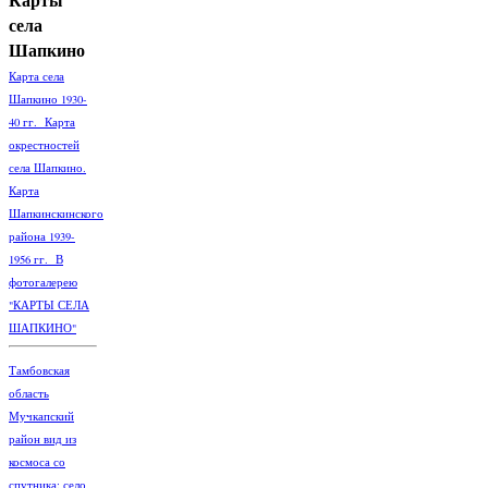
села
Шапкино
Карта села
Шапкино 1930-
40 гг. Карта
окрестностей
села Шапкино.
Карта
Шапкинскинского
района 1939-
1956 гг. В
фотогалерею
"КАРТЫ СЕЛА
ШАПКИНО"
Тамбовская
область
Мучкапский
район вид из
космоса со
спутника: село