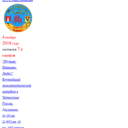
4
ноября
2018
года
7
состоялся
-й
марафо
н
"Мучкап-
Шапкино-
Любо!"
Крупнейший
легкоатлетический
марафон в
Черноземье
России.
Дистанции:
42,195 км,
21,0975 км, 10
км, 1055 метров