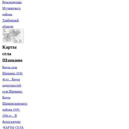
Краснояровка
Мучкапского
района
Тамбовской
области
Карты
села
Шапкино
Карта села
Шапкино 1930-
40 гг. Карта
окрестностей
села Шапкино.
Карта
Шапкинскинского
района 1939-
1956 гг. В
фотогалерею
"КАРТЫ СЕЛА