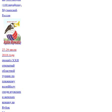
(1/40 марафона).
Мучкапский,
Россия
27-29 июля
2018 года
прошёл XXII
открытый
областной
турнир по
пляжному
волейболу
среди мужских
и женских
команд на
Кубок