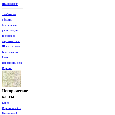
ШАПКИНО"
Тамбовская
область
Мучкапский
район вид из
космоса со
спутника: село
Шапкино, село
Краснояровка,
Село
Варварино, река
Ворона.
Исторические
карты
Карта
Воронежской и
Балашовской