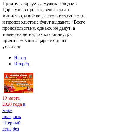
Приятель торгует, а мужик голодает.
Царь, узнав про это, велел судить
министра, и вот когда его рассудят, тогда
и продовольствие будут выдавать."Всего
продовольствия, однако, не дадут, а
только на детей, так как министр с
приятелем много царских денег
ухлопали
Назад
Вперёд
19 марта
2020 года
в
мире
праздник
"Первый
день без