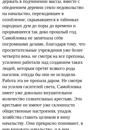
держать в подчинении массы, вместе с
обеднением деревни сеяло недовольство
на начальство, переходившее в
озлобление, скрывавшееся в тайниках
народных дум до поры до времени и
прорвавшееся так дико прошлый год.
Самойловка не запятнала себя
погромными делами, благодаря тому, что
просветительные учреждения уже более
четверти века, не смотря на все препоны,
усиленно работали над созданием таких
людей, которым претят всякого рода
насилия, откуда бы они не исходили.
Работа эта не пропала даром. Не смотря
на усилия гасителей света, Самойловка
имеет уже довольно внушительное
количество сознательных крестьян. Эти
крестьяне не имеют уже склонности
общественные настроения, упадок
хозяйства ставить целиком в вину
начальству. Они прекрасно понимают, в
чем виновато начальство, и в чем