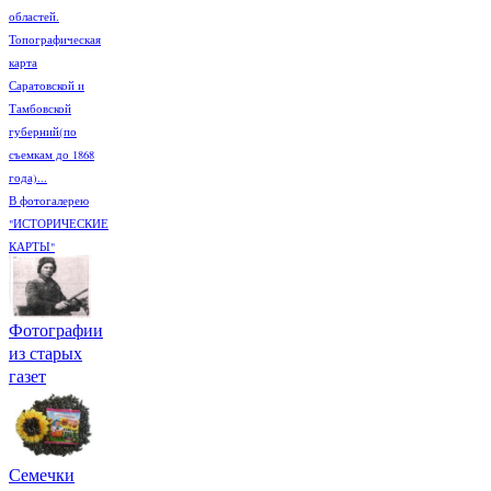
областей.
Топографическая
карта
Саратовской и
Тамбовской
губерний(по
съемкам до 1868
года)...
В фотогалерею
"ИСТОРИЧЕСКИЕ
КАРТЫ"
Фотографии
из старых
газет
Семечки