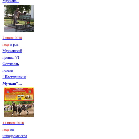
Мучкапа...
7 июля 2018
года
в р.п.
Мучкапский
прошел VI
Фестиваль
поэзии
"Пастернак и
Мучкап"
....
11 июня 2018
года
на
ипподроме села