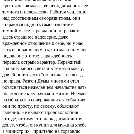
крестьянская масса, ее неподвижность, ее
темнота и невежество. Работая усиленно
над собственным саморазвитием, они
стараюгся поднять самосознание в
темной массе. Правда они встречают
здесь страшное недоверие, даже
враждебное отношение к себе, но у нас
есть основание думать, что мало по малу
недоверие это тает, враждебность
перешла острый характер. Пережитый
год внес много света и в темную массу,
дав ей понять, что "политика" не всегда
не права. Разгон Думы многими стал
объясняться нежеланием начальства дать
облегчение крестьянской жизни. Не умея
разобраться в совершающихся событиях,
они по просту, по своему, объясняют
явления. Не выдают продовольствия -
это, де, потому, что царь дал министру
денег, чтобы он купил для мужика хлеба,
а министр их - приятелю на торговлю.