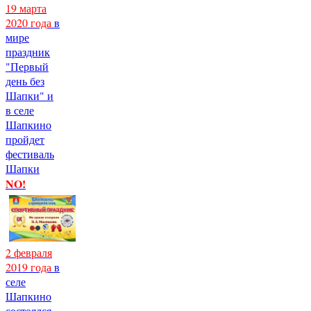
19 марта
2020 года
в
мире
праздник
"Первый
день без
Шапки" и
в селе
Шапкино
пройдет
фестиваль
Шапки
NO!
2 февраля
2019 года
в
селе
Шапкино
состоялся