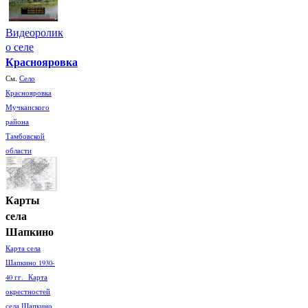
Видеоролик
о селе
Краснояровка
См.
Село
Краснояровка
Мучкапского
района
Тамбовской
области
Карты
села
Шапкино
Карта села
Шапкино 1930-
40 гг. Карта
окрестностей
села Шапкино.