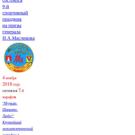
9-й
спортивный
праздник
на призы
генерала
Н.А.Масликова
4
ноября
2018
года
7
состоялся
-й
марафо
н
"Мучкап-
Шапкино-
Любо!"
Крупнейший
легкоатлетический
марафон в