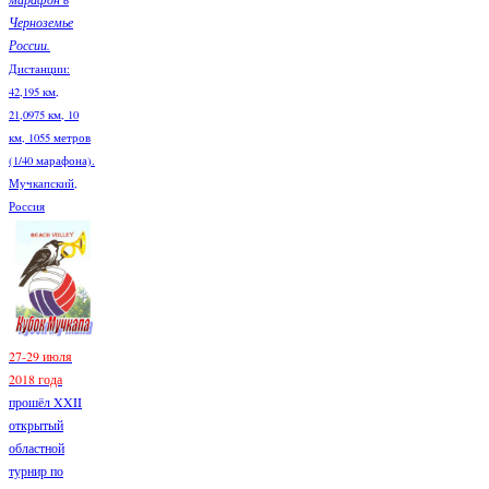
Черноземье
России.
Дистанции:
42,195 км,
21,0975 км, 10
км, 1055 метров
(1/40 марафона).
Мучкапский,
Россия
27-29 июля
2018 года
прошёл XXII
открытый
областной
турнир по