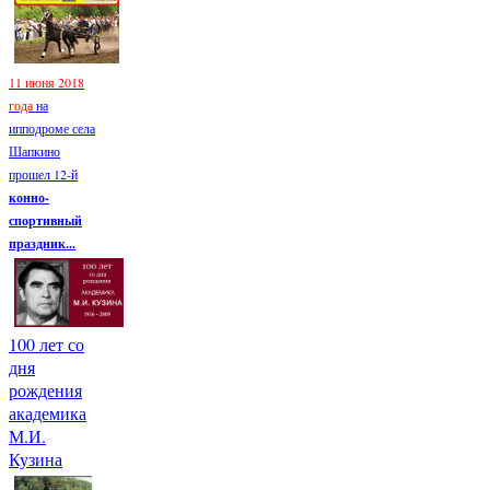
11 июня 2018
года
на
ипподроме села
Шапкино
прошел 12-й
конно-
спортивный
праздник...
100 лет со
дня
рождения
академика
М.И.
Кузина