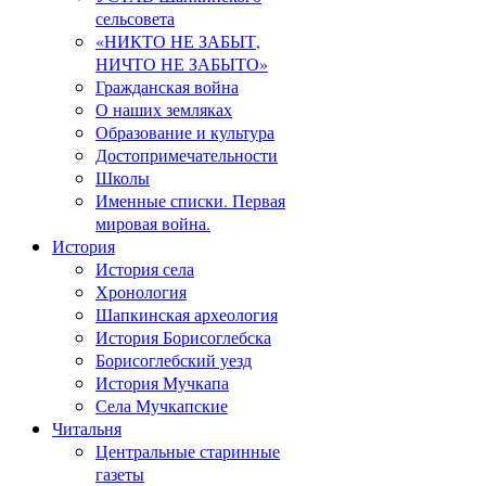
сельсовета
«НИКТО НЕ ЗАБЫТ,
НИЧТО НЕ ЗАБЫТО»
Гражданская война
О наших земляках
Образование и культура
Достопримечательности
Школы
Именные списки. Первая
мировая война.
История
История села
Хронология
Шапкинская археология
История Борисоглебска
Борисоглебский уезд
История Мучкапа
Села Мучкапские
Читальня
Центральные старинные
газеты