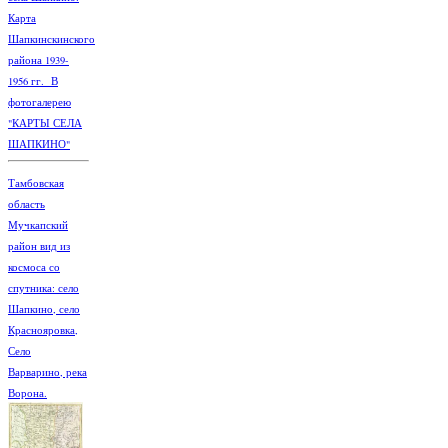
Карта
Шапкинскинского
района 1939-
1956 гг. В
фотогалерею
"КАРТЫ СЕЛА
ШАПКИНО"
Тамбовская
область
Мучкапский
район вид из
космоса со
спутника: село
Шапкино, село
Краснояровка,
Село
Варварино, река
Ворона.