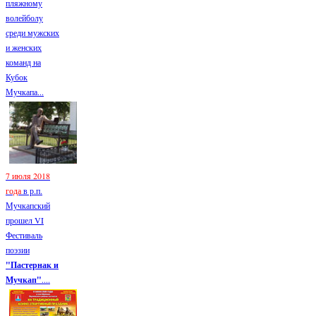
пляжному
волейболу
среди мужских
и женских
команд на
Кубок
Мучкапа...
7 июля 2018
года
в р.п.
Мучкапский
прошел VI
Фестиваль
поэзии
"Пастернак и
Мучкап"
....