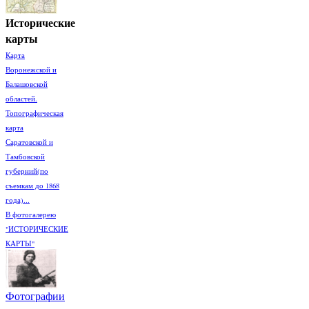
Исторические
карты
Карта
Воронежской и
Балашовской
областей.
Топографическая
карта
Саратовской и
Тамбовской
губерний(по
съемкам до 1868
года)...
В фотогалерею
"ИСТОРИЧЕСКИЕ
КАРТЫ"
Фотографии