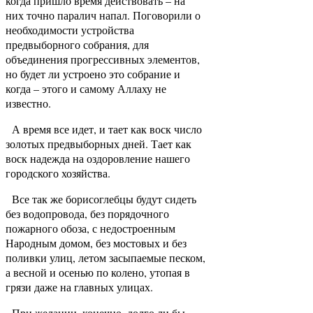
когда пришло время действовать – на
них точно паралич напал. Поговорили о
необходимости устройства
предвыборного собрания, для
объединения прогрессивных элементов,
но будет ли устроено это собрание и
когда – этого и самому Аллаху не
известно.
А время все идет, и тает как воск число
золотых предвыборных дней. Тает как
воск надежда на оздоровление нашего
городского хозяйства.
Все так же борисоглебцы будут сидеть
без водопровода, без порядочного
пожарного обоза, с недостроенным
Народным домом, без мостовых и без
поливки улиц, летом засыпаемые песком,
а весной и осенью по колено, утопая в
грязи даже на главных улицах.
При желании, конечно, долго ли бы