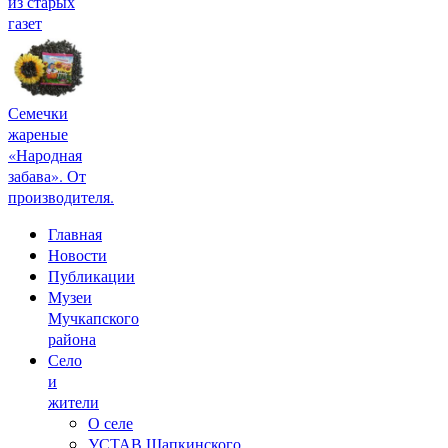
из старых
газет
Семечки
жареные
«Народная
забава». От
производителя.
Главная
Новости
Публикации
Музеи
Мучкапского
района
Село
и
жители
О селе
УСТАВ Шапкинского